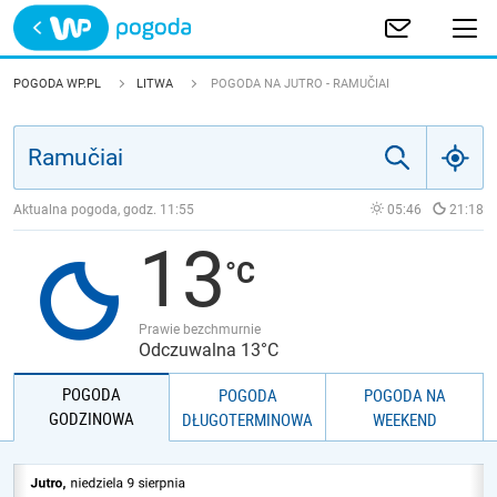
Trwa ładowanie
POLSKA
POGODA WP.PL
LITWA
POGODA NA JUTRO - RAMUČIAI
EUROPA
ŚWIAT
Aktualna pogoda, godz.
11:55
05:46
21:18
13
JAKOŚĆ POWIETRZA
Prawie bezchmurnie
Odczuwalna 13°C
POGODA
POGODA
POGODA NA
GODZINOWA
DŁUGOTERMINOWA
WEEKEND