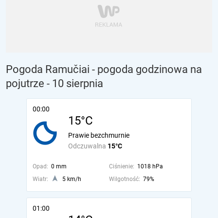
Pogoda Ramučiai - pogoda godzinowa na
pojutrze
- 10 sierpnia
00:00
15°C
Prawie bezchmurnie
Odczuwalna
15°C
Opad:
0 mm
Ciśnienie:
1018 hPa
Wiatr:
5 km/h
Wilgotność:
79%
01:00