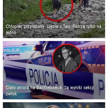
Chłopiec przyłapany. Ujęcia z Tatr. Patrzą tylko na
jedno
Ciało aktora na Bachledówce. Są wyniki sekcji
zwłok