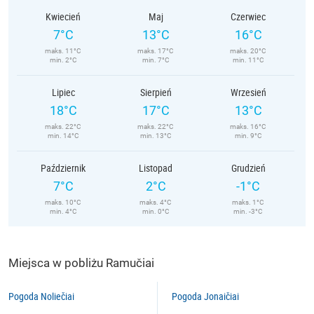
Kwiecień
Maj
Czerwiec
7°C
13°C
16°C
maks. 11°C
maks. 17°C
maks. 20°C
min. 2°C
min. 7°C
min. 11°C
Lipiec
Sierpień
Wrzesień
18°C
17°C
13°C
maks. 22°C
maks. 22°C
maks. 16°C
min. 14°C
min. 13°C
min. 9°C
Październik
Listopad
Grudzień
7°C
2°C
-1°C
maks. 10°C
maks. 4°C
maks. 1°C
min. 4°C
min. 0°C
min. -3°C
Miejsca w pobliżu Ramučiai
Pogoda Noliečiai
Pogoda Jonaičiai