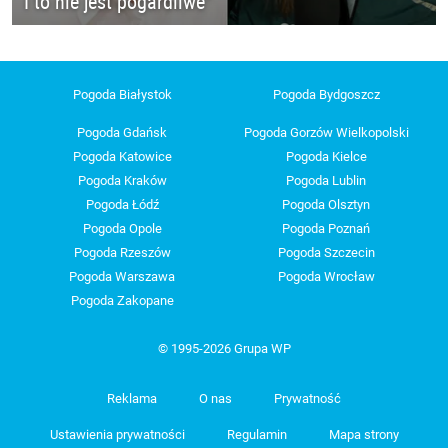
I to nie jest pogardliwe"
Pogoda Białystok
Pogoda Bydgoszcz
Pogoda Gdańsk
Pogoda Gorzów Wielkopolski
Pogoda Katowice
Pogoda Kielce
Pogoda Kraków
Pogoda Lublin
Pogoda Łódź
Pogoda Olsztyn
Pogoda Opole
Pogoda Poznań
Pogoda Rzeszów
Pogoda Szczecin
Pogoda Warszawa
Pogoda Wrocław
Pogoda Zakopane
© 1995-2026 Grupa WP
Reklama
O nas
Prywatność
Ustawienia prywatności
Regulamin
Mapa strony