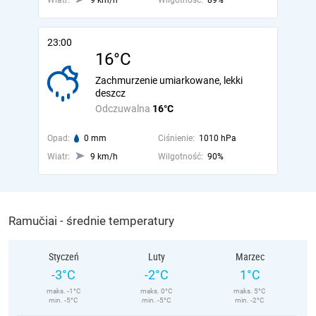
Wiatr:
9 km/h
Wilgotność:
89%
23:00
16°C
Zachmurzenie umiarkowane, lekki
deszcz
Odczuwalna
16°C
Opad:
0 mm
Ciśnienie:
1010 hPa
Wiatr:
9 km/h
Wilgotność:
90%
Ramučiai - średnie temperatury
Styczeń
Luty
Marzec
-3°C
-2°C
1°C
maks. -1°C
maks. 0°C
maks. 5°C
min. -5°C
min. -5°C
min. -2°C