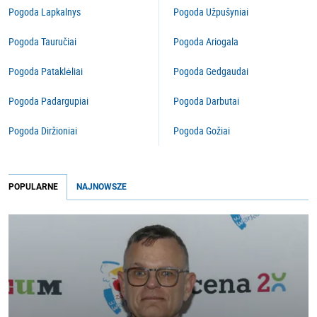
Pogoda Lapkalnys
Pogoda Užpušyniai
Pogoda Tauručiai
Pogoda Ariogala
Pogoda Pataklėliai
Pogoda Gedgaudai
Pogoda Padargupiai
Pogoda Darbutai
Pogoda Diržioniai
Pogoda Gožiai
POPULARNE
NAJNOWSZE