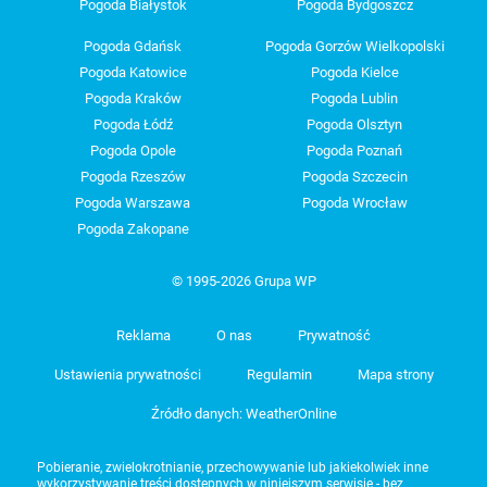
Pogoda Białystok
Pogoda Bydgoszcz
Pogoda Gdańsk
Pogoda Gorzów Wielkopolski
Pogoda Katowice
Pogoda Kielce
Pogoda Kraków
Pogoda Lublin
Pogoda Łódź
Pogoda Olsztyn
Pogoda Opole
Pogoda Poznań
Pogoda Rzeszów
Pogoda Szczecin
Pogoda Warszawa
Pogoda Wrocław
Pogoda Zakopane
© 1995-2026 Grupa WP
Reklama
O nas
Prywatność
Ustawienia prywatności
Regulamin
Mapa strony
Źródło danych: WeatherOnline
Pobieranie, zwielokrotnianie, przechowywanie lub jakiekolwiek inne
wykorzystywanie treści dostępnych w niniejszym serwisie - bez