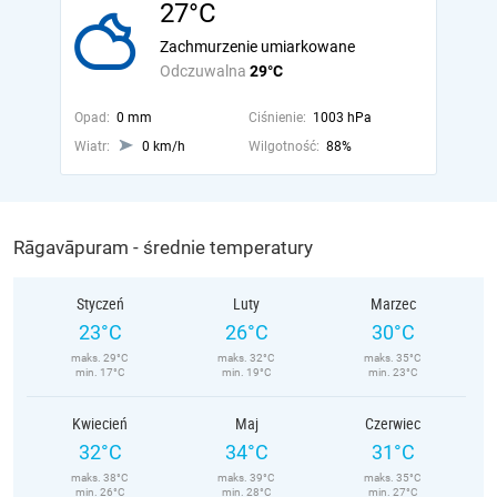
27°C
Zachmurzenie umiarkowane
Odczuwalna
29°C
Opad:
0 mm
Ciśnienie:
1003 hPa
Wiatr:
0 km/h
Wilgotność:
88%
Rāgavāpuram - średnie temperatury
Styczeń
Luty
Marzec
23°C
26°C
30°C
maks. 29°C
maks. 32°C
maks. 35°C
min. 17°C
min. 19°C
min. 23°C
Kwiecień
Maj
Czerwiec
32°C
34°C
31°C
maks. 38°C
maks. 39°C
maks. 35°C
min. 26°C
min. 28°C
min. 27°C