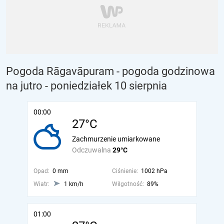
Pogoda Rāgavāpuram - pogoda godzinowa
na jutro
- poniedziałek 10 sierpnia
00:00
27°C
Zachmurzenie umiarkowane
Odczuwalna
29°C
Opad:
0 mm
Ciśnienie:
1002 hPa
Wiatr:
1 km/h
Wilgotność:
89%
01:00