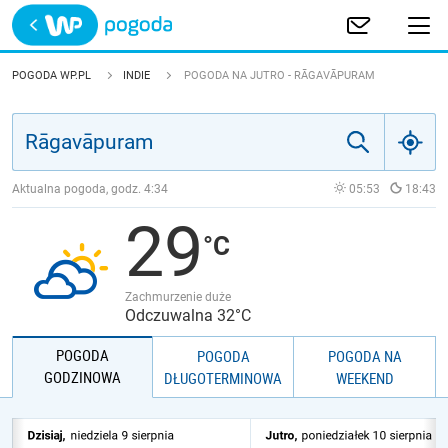
Trwa ładowanie
POLSKA
POGODA WP.PL
INDIE
POGODA NA JUTRO - RĀGAVĀPURAM
EUROPA
ŚWIAT
Aktualna pogoda, godz.
4:34
05:53
18:43
29
JAKOŚĆ POWIETRZA
Zachmurzenie duże
Odczuwalna 32°C
POGODA
POGODA
POGODA NA
GODZINOWA
DŁUGOTERMINOWA
WEEKEND