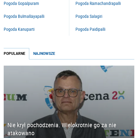
Pogoda Gopālpuram
Pogoda Rāmachandrapalli
Pogoda Bulmallāyapalli
Pogoda Salagiri
Pogoda Kanuparti
Pogoda Paidipalli
POPULARNE
NAJNOWSZE
Nie krył pochodzenia. Wielokrotnie go za nie
atakowano