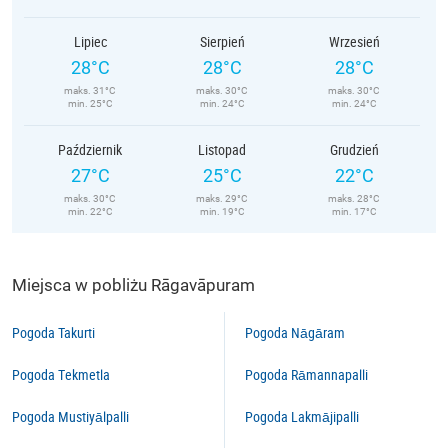
Lipiec
Sierpień
Wrzesień
28°C
28°C
28°C
maks. 31°C
maks. 30°C
maks. 30°C
min. 25°C
min. 24°C
min. 24°C
Październik
Listopad
Grudzień
27°C
25°C
22°C
maks. 30°C
maks. 29°C
maks. 28°C
min. 22°C
min. 19°C
min. 17°C
Miejsca w pobliżu Rāgavāpuram
Pogoda Takurti
Pogoda Nāgāram
Pogoda Tekmetla
Pogoda Rāmannapalli
Pogoda Mustiyālpalli
Pogoda Lakmājipalli