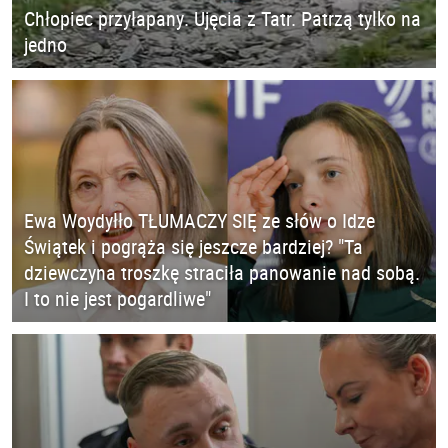
Chłopiec przyłapany. Ujęcia z Tatr. Patrzą tylko na
jedno
Ewa Woydyłło TŁUMACZY SIĘ ze słów o Idze
Świątek i pogrąża się jeszcze bardziej? "Ta
dziewczyna troszkę straciła panowanie nad sobą.
I to nie jest pogardliwe"