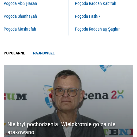
Pogoda Abū Ḩasan
Pogoda Raddah Kabīrah
Pogoda Shanhaşah
Pogoda Fashīk
Pogoda Mashrafah
Pogoda Raddah aş Şaghīr
POPULARNE
NAJNOWSZE
Nie krył pochodzenia. Wielokrotnie go za nie
atakowano