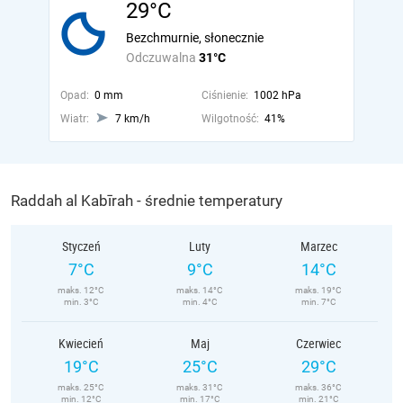
29°C
Bezchmurnie, słonecznie
Odczuwalna
31°C
Opad:
0 mm
Ciśnienie:
1002 hPa
Wiatr:
7 km/h
Wilgotność:
41%
Raddah al Kabīrah - średnie temperatury
Styczeń
Luty
Marzec
7°C
9°C
14°C
maks. 12°C
maks. 14°C
maks. 19°C
min. 3°C
min. 4°C
min. 7°C
Kwiecień
Maj
Czerwiec
19°C
25°C
29°C
maks. 25°C
maks. 31°C
maks. 36°C
min. 12°C
min. 17°C
min. 21°C