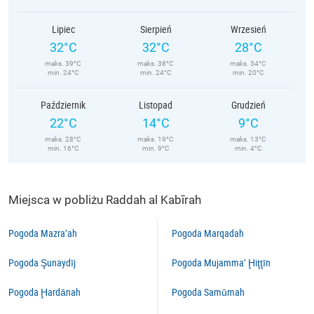
Lipiec
Sierpień
Wrzesień
32°C
32°C
28°C
maks. 39°C
maks. 38°C
maks. 34°C
min. 24°C
min. 24°C
min. 20°C
Październik
Listopad
Grudzień
22°C
14°C
9°C
maks. 28°C
maks. 19°C
maks. 13°C
min. 16°C
min. 9°C
min. 4°C
Miejsca w pobliżu Raddah al Kabīrah
Pogoda Mazra‘ah
Pogoda Marqadah
Pogoda Şunaydīj
Pogoda Mujamma‘ Ḩiţţīn
Pogoda Ḩardānah
Pogoda Samūmah