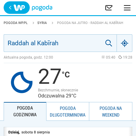
Trwa ładowanie
POLSKA
POGODA WP.PL
SYRIA
POGODA NA JUTRO - RADDAH AL KABĪRAH
EUROPA
ŚWIAT
Aktualna pogoda, godz.
12:00
05:40
19:28
27
JAKOŚĆ POWIETRZA
Bezchmurnie, słonecznie
Odczuwalna 29°C
POGODA
POGODA
POGODA NA
GODZINOWA
DŁUGOTERMINOWA
WEEKEND