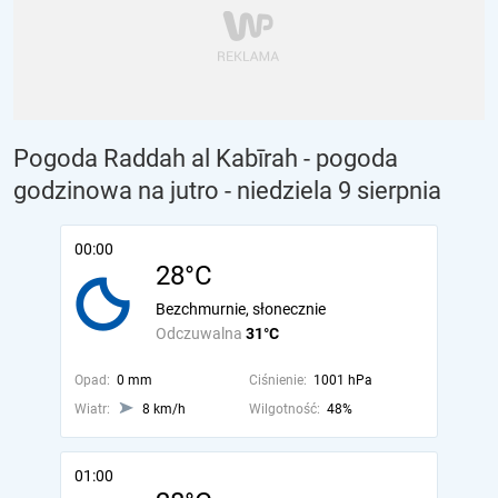
Pogoda Raddah al Kabīrah - pogoda
godzinowa na jutro
- niedziela 9 sierpnia
00:00
28°C
Bezchmurnie, słonecznie
Odczuwalna
31°C
Opad:
0 mm
Ciśnienie:
1001 hPa
Wiatr:
8 km/h
Wilgotność:
48%
01:00