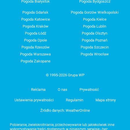
Pogoda Białystok
Pogoda Bydgoszcz
Pogoda Gdańsk
Pogoda Gorzów Wielkopolski
Pogoda Katowice
Pogoda Kielce
Pogoda Kraków
Pogoda Lublin
Pogoda Łódź
Pogoda Olsztyn
Pogoda Opole
Pogoda Poznań
Pogoda Rzeszów
Pogoda Szczecin
Pogoda Warszawa
Pogoda Wrocław
Pogoda Zakopane
© 1995-2026 Grupa WP
Reklama
O nas
Prywatność
Ustawienia prywatności
Regulamin
Mapa strony
Źródło danych: WeatherOnline
Pobieranie, zwielokrotnianie, przechowywanie lub jakiekolwiek inne
wykorzystywanie treści dostępnych w niniejszym serwisie - bez