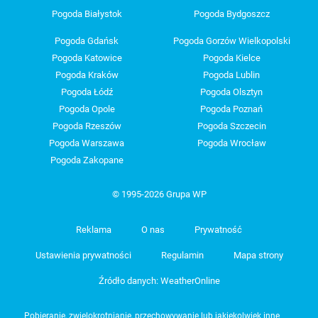
Pogoda Białystok
Pogoda Bydgoszcz
Pogoda Gdańsk
Pogoda Gorzów Wielkopolski
Pogoda Katowice
Pogoda Kielce
Pogoda Kraków
Pogoda Lublin
Pogoda Łódź
Pogoda Olsztyn
Pogoda Opole
Pogoda Poznań
Pogoda Rzeszów
Pogoda Szczecin
Pogoda Warszawa
Pogoda Wrocław
Pogoda Zakopane
© 1995-2026 Grupa WP
Reklama
O nas
Prywatność
Ustawienia prywatności
Regulamin
Mapa strony
Źródło danych: WeatherOnline
Pobieranie, zwielokrotnianie, przechowywanie lub jakiekolwiek inne