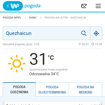
Trwa ładowanie
POLSKA
POGODA WP.PL
CHINY
POGODA NA JUTRO - QUEZHAICUN
EUROPA
ŚWIAT
Aktualna pogoda, godz.
2:50
05:57
19:39
31
JAKOŚĆ POWIETRZA
Zachmurzenie małe, pogodnie
Odczuwalna 34°C
POGODA
POGODA
POGODA NA
GODZINOWA
DŁUGOTERMINOWA
WEEKEND