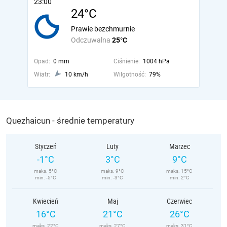
23:00
24°C
Prawie bezchmurnie
Odczuwalna
25°C
Opad:
0 mm
Ciśnienie:
1004 hPa
Wiatr:
10 km/h
Wilgotność:
79%
Quezhaicun - średnie temperatury
Styczeń
Luty
Marzec
-1°C
3°C
9°C
maks. 5°C
maks. 9°C
maks. 15°C
min. -5°C
min. -3°C
min. 2°C
Kwiecień
Maj
Czerwiec
16°C
21°C
26°C
maks. 22°C
maks. 27°C
maks. 31°C