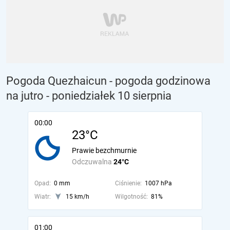
Pogoda Quezhaicun - pogoda godzinowa
na jutro
- poniedziałek 10 sierpnia
00:00
23°C
Prawie bezchmurnie
Odczuwalna
24°C
Opad:
0 mm
Ciśnienie:
1007 hPa
Wiatr:
15 km/h
Wilgotność:
81%
01:00