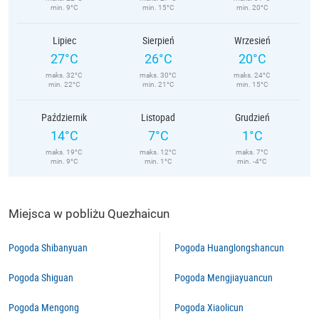
min. 9°C
min. 15°C
min. 20°C
Lipiec
Sierpień
Wrzesień
27°C
26°C
20°C
maks. 32°C
maks. 30°C
maks. 24°C
min. 22°C
min. 21°C
min. 15°C
Październik
Listopad
Grudzień
14°C
7°C
1°C
maks. 19°C
maks. 12°C
maks. 7°C
min. 9°C
min. 1°C
min. -4°C
Miejsca w pobliżu Quezhaicun
Pogoda Shibanyuan
Pogoda Huanglongshancun
Pogoda Shiguan
Pogoda Mengjiayuancun
Pogoda Mengong
Pogoda Xiaolicun