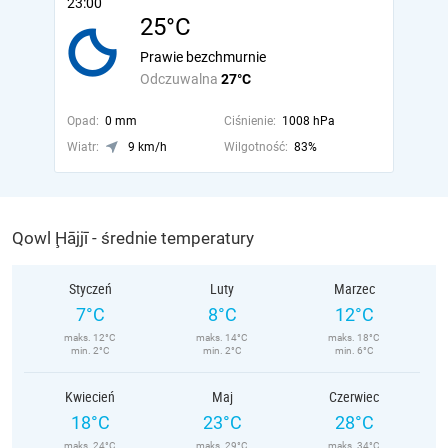
23:00
25°C
Prawie bezchmurnie
Odczuwalna
27°C
Opad:
0 mm
Ciśnienie:
1008 hPa
Wiatr:
9 km/h
Wilgotność:
83%
Qowl Ḩājjī - średnie temperatury
Styczeń
Luty
Marzec
7°C
8°C
12°C
maks. 12°C
maks. 14°C
maks. 18°C
min. 2°C
min. 2°C
min. 6°C
Kwiecień
Maj
Czerwiec
18°C
23°C
28°C
maks. 24°C
maks. 29°C
maks. 34°C