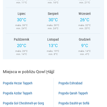
min. 11°C
min. 16°C
min. 21°C
Lipiec
Sierpień
Wrzesień
30°C
30°C
26°C
maks. 36°C
maks. 36°C
maks. 32°C
min. 24°C
min. 24°C
min. 20°C
Październik
Listopad
Grudzień
20°C
13°C
9°C
maks. 26°C
maks. 19°C
maks. 14°C
min. 14°C
min. 8°C
min. 4°C
Miejsca w pobliżu Qowl Ḩājjī
Pogoda Hezār Tappeh
Pogoda Eshrābād
Pogoda Azdār Tappeh
Pogoda Qarah Tappeh
Pogoda Gol Cheshmeh-ye Gorg
Pogoda Dāshlī-ye Soflá