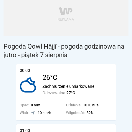
Pogoda Qowl Ḩājjī - pogoda godzinowa na
jutro
- piątek 7 sierpnia
00:00
26°C
Zachmurzenie umiarkowane
Odczuwalna
27°C
Opad:
0 mm
Ciśnienie:
1010 hPa
Wiatr:
10 km/h
Wilgotność:
82%
01:00