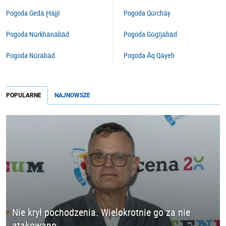
Pogoda Gedā Ḩājjī
Pogoda Qūrchāy
Pogoda Nūrkhānābād
Pogoda Gūgījābād
Pogoda Nūrābād
Pogoda Āq Qāyeh
POPULARNE
NAJNOWSZE
Nie krył pochodzenia. Wielokrotnie go za nie
atakowano