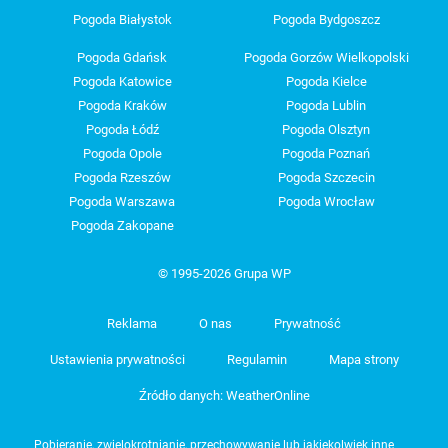
Pogoda Białystok
Pogoda Bydgoszcz
Pogoda Gdańsk
Pogoda Gorzów Wielkopolski
Pogoda Katowice
Pogoda Kielce
Pogoda Kraków
Pogoda Lublin
Pogoda Łódź
Pogoda Olsztyn
Pogoda Opole
Pogoda Poznań
Pogoda Rzeszów
Pogoda Szczecin
Pogoda Warszawa
Pogoda Wrocław
Pogoda Zakopane
© 1995-2026 Grupa WP
Reklama
O nas
Prywatność
Ustawienia prywatności
Regulamin
Mapa strony
Źródło danych: WeatherOnline
Pobieranie, zwielokrotnianie, przechowywanie lub jakiekolwiek inne