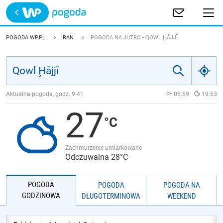
Trwa ładowanie
POLSKA
POGODA WP.PL
IRAN
POGODA NA JUTRO - QOWL ḨĀJJĪ
EUROPA
ŚWIAT
Aktualna pogoda, godz.
9:41
05:59
19:53
27
JAKOŚĆ POWIETRZA
Zachmurzenie umiarkowane
Odczuwalna 28°C
POGODA
POGODA
POGODA NA
GODZINOWA
DŁUGOTERMINOWA
WEEKEND