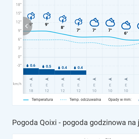
18°
15°
12°
9°
6°
3°
0°
-3°
km/h
Temperatura
Temp. odczuwalna
Opady w mm:
Pogoda Qoixi - pogoda godzinowa na j