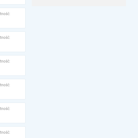
tność:
tność:
tność:
tność:
tność:
tność: