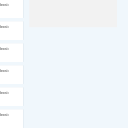
tność:
tność:
tność:
tność:
tność:
tność: