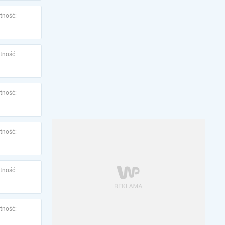
tność:
tność:
tność:
tność:
tność:
tność: