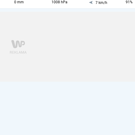
0 mm
1008 hPa
91%
7 km/h