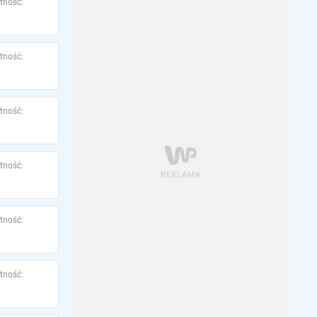
tność:
tność:
tność:
tność:
tność:
tność: