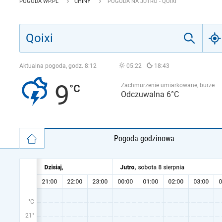
POGODA WP.PL
CHINY
POGODA NA JUTRO - QOIXI
Aktualna pogoda, godz.
8:12
05:22
18:43
9
Zachmurzenie umiarkowane, burze
Odczuwalna 6°C
Pogoda godzinowa
°C
21°