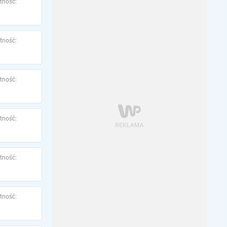
tność:
tność:
tność:
tność:
tność:
tność: