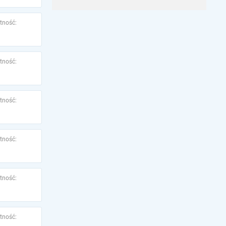
tność:
tność:
tność:
tność:
tność:
tność: