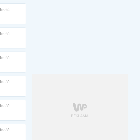
tność:
tność:
tność:
tność:
tność:
tność: