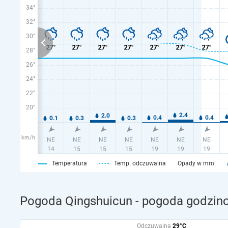
34°
32°
30°
28°
26°
24°
22°
20°
km/h
Temperatura
Temp. odczuwalna
Opady w mm:
Pogoda Qingshuicun - pogoda godzino
Odczuwalna
29°C