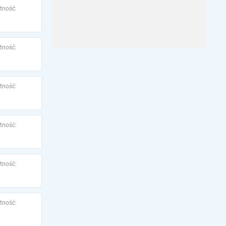
tność:
tność:
tność:
tność:
tność:
tność: