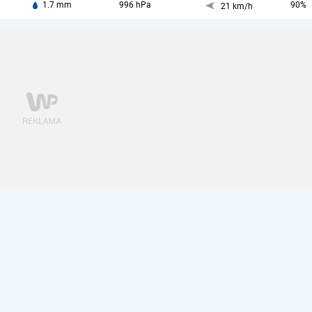
1.7 mm
996 hPa
90%
21 km/h