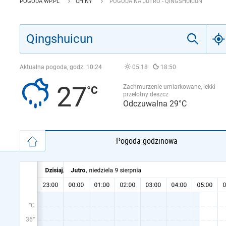
POGODA WP.PL
CHINY
POGODA NA JUTRO - QINGSHUICUN
Aktualna pogoda, godz.
10:24
05:18
18:50
27
Zachmurzenie umiarkowane, lekki
przelotny deszcz
Odczuwalna 29°C
Pogoda godzinowa
°C
36°