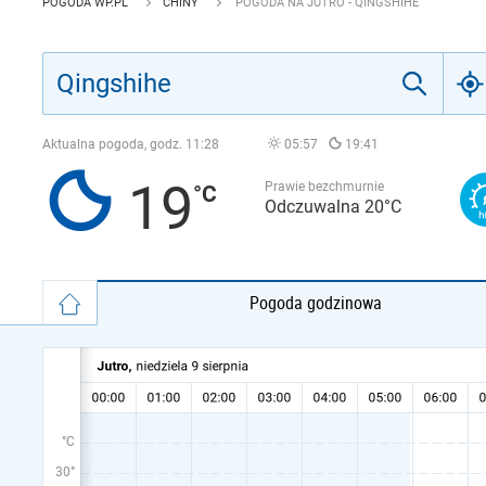
POGODA WP.PL
CHINY
POGODA NA JUTRO - QINGSHIHE
Aktualna pogoda, godz.
11:28
05:57
19:41
19
Prawie bezchmurnie
Odczuwalna 20°C
Pogoda godzinowa
°C
30°