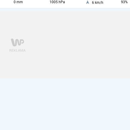
0 mm
1005 hPa
93%
6 km/h