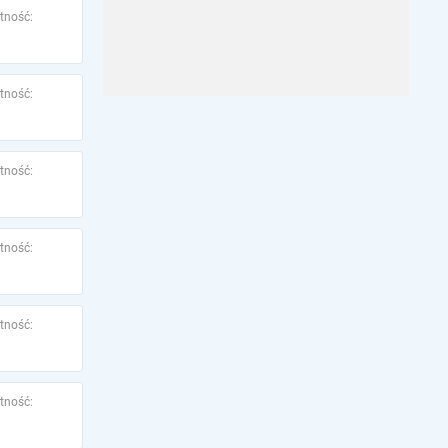
tność:
tność:
tność:
tność:
tność:
tność: