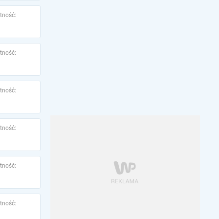
tność:
tność:
tność:
tność:
tność:
tność: