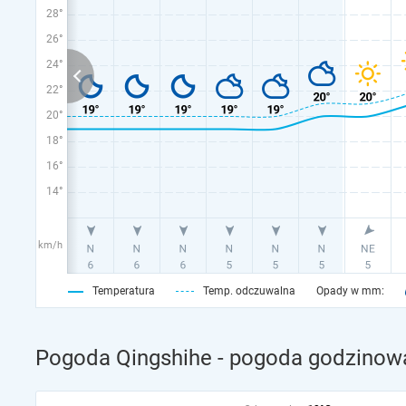
28°
26°
24°
22°
20°
18°
16°
14°
km/h
Temperatura
Temp. odczuwalna
Opady w mm:
Pogoda Qingshihe - pogoda godzinowa