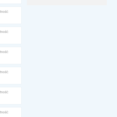
tność:
tność:
tność:
tność:
tność:
tność: