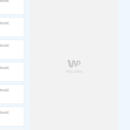
tność:
tność:
tność:
tność:
tność:
tność: