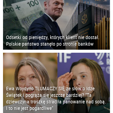
Odsetki od pieniędzy, których klient nie dostał.
Polskie państwo stanęło po stronie banków
Ewa Woydyłło TŁUMACZY SIĘ ze słów o Idze
Świątek i pogrąża się jeszcze bardziej? "Ta
dziewczyna troszkę straciła panowanie nad sobą.
I to nie jest pogardliwe"