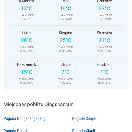
Kwiecień
Maj
Czerwiec
13°C
19°C
23°C
maks. 19°C
maks. 25°C
maks. 29°C
min. 7°C
min. 14°C
min. 19°C
Lipiec
Sierpień
Wrzesień
26°C
25°C
21°C
maks. 30°C
maks. 29°C
maks. 25°C
min. 22°C
min. 22°C
min. 17°C
Październik
Listopad
Grudzień
15°C
7°C
1°C
maks. 20°C
maks. 12°C
maks. 5°C
min. 10°C
min. 2°C
min. -3°C
Miejsca w pobliżu Qingshancun
Pogoda Dongshangkuang
Pogoda Sunjia
Pogoda Dianzi
Pogoda Xiaoli