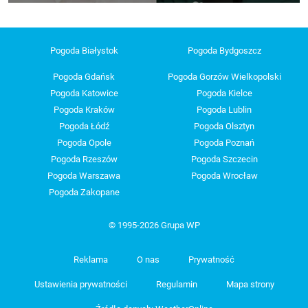
Pogoda Białystok
Pogoda Bydgoszcz
Pogoda Gdańsk
Pogoda Gorzów Wielkopolski
Pogoda Katowice
Pogoda Kielce
Pogoda Kraków
Pogoda Lublin
Pogoda Łódź
Pogoda Olsztyn
Pogoda Opole
Pogoda Poznań
Pogoda Rzeszów
Pogoda Szczecin
Pogoda Warszawa
Pogoda Wrocław
Pogoda Zakopane
© 1995-2026 Grupa WP
Reklama
O nas
Prywatność
Ustawienia prywatności
Regulamin
Mapa strony