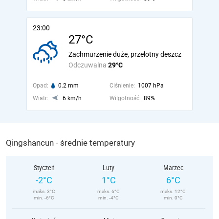
23:00
27°C
Zachmurzenie duże, przelotny deszcz
Odczuwalna
29°C
Opad:
0.2 mm
Ciśnienie:
1007 hPa
Wiatr:
6 km/h
Wilgotność:
89%
Qingshancun - średnie temperatury
Styczeń
Luty
Marzec
-2°C
1°C
6°C
maks. 3°C
maks. 6°C
maks. 12°C
min. -6°C
min. -4°C
min. 0°C