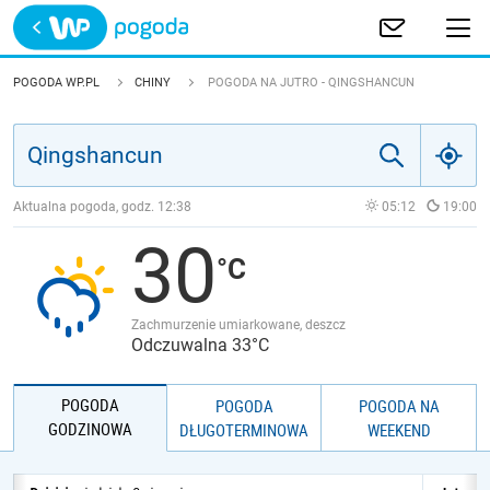
Trwa ładowanie
POLSKA
POGODA WP.PL
CHINY
POGODA NA JUTRO - QINGSHANCUN
EUROPA
ŚWIAT
Aktualna pogoda, godz.
12:38
05:12
19:00
30
JAKOŚĆ POWIETRZA
Zachmurzenie umiarkowane, deszcz
Odczuwalna 33°C
POGODA
POGODA
POGODA NA
GODZINOWA
DŁUGOTERMINOWA
WEEKEND