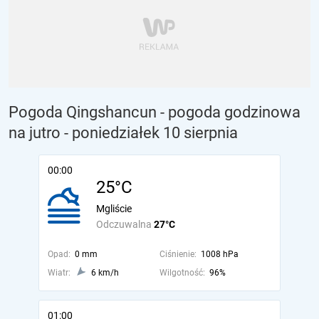
Pogoda Qingshancun - pogoda godzinowa
na jutro
- poniedziałek 10 sierpnia
00:00
25°C
Mgliście
Odczuwalna
27°C
Opad:
0 mm
Ciśnienie:
1008 hPa
Wiatr:
6 km/h
Wilgotność:
96%
01:00