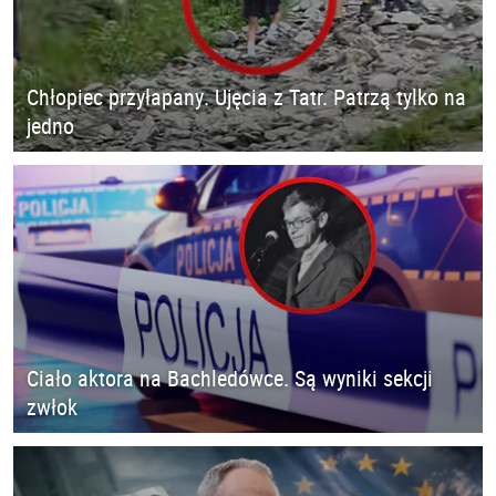
Chłopiec przyłapany. Ujęcia z Tatr. Patrzą tylko na
jedno
Ciało aktora na Bachledówce. Są wyniki sekcji
zwłok