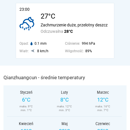
23:00
27°C
Zachmurzenie duże, przelotny deszcz
Odczuwalna
28°C
Opad:
0.1 mm
Ciśnienie:
994 hPa
Wiatr:
8 km/h
Wilgotność:
89%
Qianzhuangcun - średnie temperatury
Styczeń
Luty
Marzec
6°C
8°C
12°C
maks. 9°C
maks. 12°C
maks. 16°C
min. 1°C
min. 3°C
min. 7°C
Kwiecień
Maj
Czerwiec