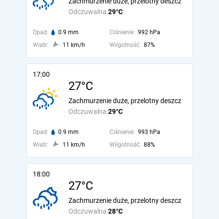
Zachmurzenie duże, przelotny deszcz
Odczuwalna
29°C
Opad:
0.9 mm
Ciśnienie:
992 hPa
Wiatr:
11 km/h
Wilgotność:
87%
17:00
27°C
Zachmurzenie duże, przelotny deszcz
Odczuwalna
29°C
Opad:
0.9 mm
Ciśnienie:
993 hPa
Wiatr:
11 km/h
Wilgotność:
88%
18:00
27°C
Zachmurzenie duże, przelotny deszcz
Odczuwalna
28°C