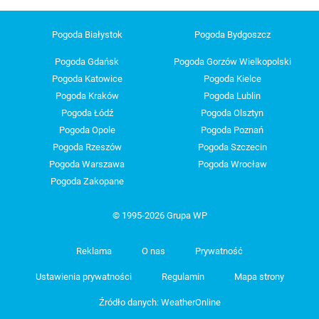
Pogoda Białystok
Pogoda Bydgoszcz
Pogoda Gdańsk
Pogoda Gorzów Wielkopolski
Pogoda Katowice
Pogoda Kielce
Pogoda Kraków
Pogoda Lublin
Pogoda Łódź
Pogoda Olsztyn
Pogoda Opole
Pogoda Poznań
Pogoda Rzeszów
Pogoda Szczecin
Pogoda Warszawa
Pogoda Wrocław
Pogoda Zakopane
© 1995-2026 Grupa WP
Reklama
O nas
Prywatność
Ustawienia prywatności
Regulamin
Mapa strony
Źródło danych: WeatherOnline