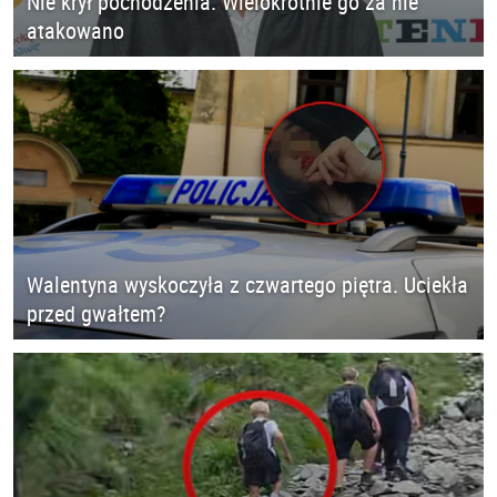
Nie krył pochodzenia. Wielokrotnie go za nie
atakowano
Walentyna wyskoczyła z czwartego piętra. Uciekła
przed gwałtem?