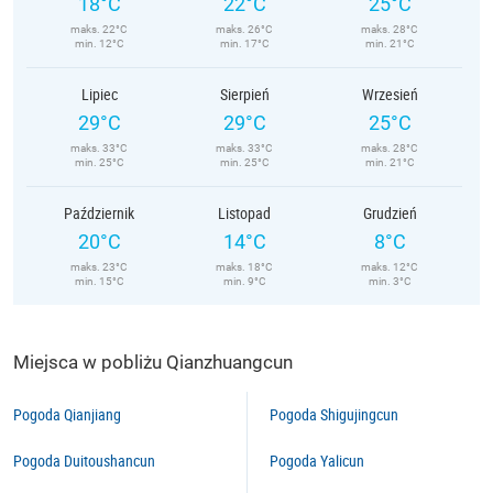
18°C
22°C
25°C
maks. 22°C
maks. 26°C
maks. 28°C
min. 12°C
min. 17°C
min. 21°C
Lipiec
Sierpień
Wrzesień
29°C
29°C
25°C
maks. 33°C
maks. 33°C
maks. 28°C
min. 25°C
min. 25°C
min. 21°C
Październik
Listopad
Grudzień
20°C
14°C
8°C
maks. 23°C
maks. 18°C
maks. 12°C
min. 15°C
min. 9°C
min. 3°C
Miejsca w pobliżu Qianzhuangcun
Pogoda Qianjiang
Pogoda Shigujingcun
Pogoda Duitoushancun
Pogoda Yalicun