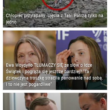
Chłopiec przyłapany. Ujęcia z Tatr. Patrzą tylko na
jedno
Ewa Woydyłło TŁUMACZY SIĘ ze słów o Idze
Świątek i pogrąża się jeszcze bardziej? "Ta
dziewczyna troszkę straciła panowanie nad sobą.
I to nie jest pogardliwe"