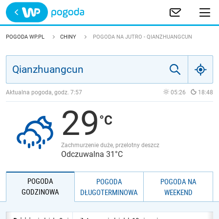
Trwa ładowanie
POLSKA
POGODA WP.PL
CHINY
POGODA NA JUTRO - QIANZHUANGCUN
EUROPA
ŚWIAT
Aktualna pogoda, godz.
7:57
05:26
18:48
29
JAKOŚĆ POWIETRZA
Zachmurzenie duże, przelotny deszcz
Odczuwalna 31°C
POGODA
POGODA
POGODA NA
GODZINOWA
DŁUGOTERMINOWA
WEEKEND