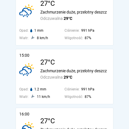
27°C
Zachmurzenie duże, przelotny deszcz
Odczuwalna
29°C
Opad:
1 mm
Ciśnienie:
991 hPa
Wiatr:
8 km/h
Wilgotność:
87%
15:00
27°C
Zachmurzenie duże, przelotny deszcz
Odczuwalna
29°C
Opad:
1.2 mm
Ciśnienie:
991 hPa
Wiatr:
11 km/h
Wilgotność:
87%
16:00
27°C