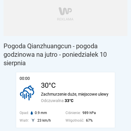
Pogoda Qianzhuangcun - pogoda
godzinowa na jutro
- poniedziałek 10
sierpnia
00:00
30°C
Zachmurzenie duże, miejscowe ulewy
Odczuwalna
33°C
Opad:
0.9 mm
Ciśnienie:
989 hPa
Wiatr:
23 km/h
Wilgotność:
67%