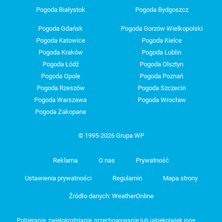
Pogoda Białystok
Pogoda Bydgoszcz
Pogoda Gdańsk
Pogoda Gorzów Wielkopolski
Pogoda Katowice
Pogoda Kielce
Pogoda Kraków
Pogoda Lublin
Pogoda Łódź
Pogoda Olsztyn
Pogoda Opole
Pogoda Poznań
Pogoda Rzeszów
Pogoda Szczecin
Pogoda Warszawa
Pogoda Wrocław
Pogoda Zakopane
© 1995-2026 Grupa WP
Reklama
O nas
Prywatność
Ustawienia prywatności
Regulamin
Mapa strony
Źródło danych: WeatherOnline
Pobieranie, zwielokrotnianie, przechowywanie lub jakiekolwiek inne