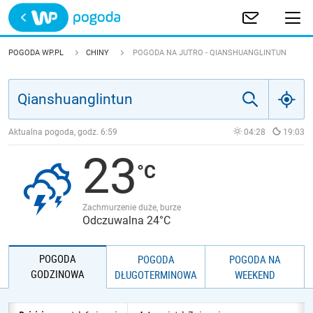
Trwa ładowanie
POLSKA
POGODA WP.PL
CHINY
POGODA NA JUTRO - QIANSHUANGLINTUN
EUROPA
ŚWIAT
Aktualna pogoda, godz.
6:59
04:28
19:03
23
JAKOŚĆ POWIETRZA
Zachmurzenie duże, burze
Odczuwalna 24°C
POGODA
POGODA
POGODA NA
GODZINOWA
DŁUGOTERMINOWA
WEEKEND