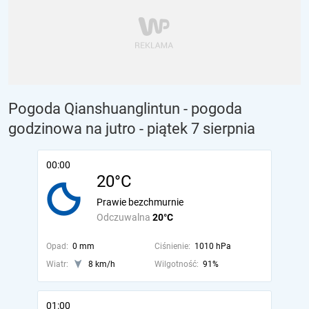
Pogoda Qianshuanglintun - pogoda
godzinowa na jutro
- piątek 7 sierpnia
00:00
20°C
Prawie bezchmurnie
Odczuwalna
20°C
Opad:
0 mm
Ciśnienie:
1010 hPa
Wiatr:
8 km/h
Wilgotność:
91%
01:00