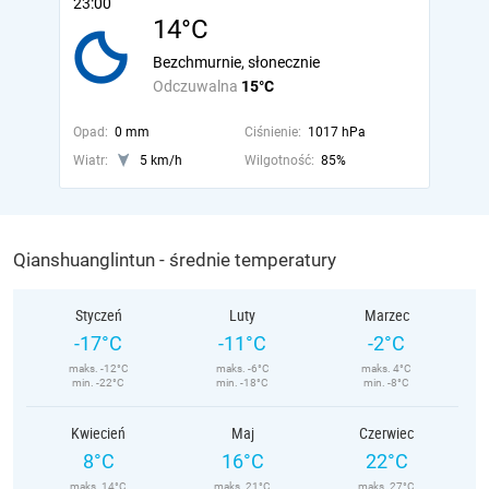
23:00
14°C
Bezchmurnie, słonecznie
Odczuwalna
15°C
Opad:
0 mm
Ciśnienie:
1017 hPa
Wiatr:
5 km/h
Wilgotność:
85%
Qianshuanglintun - średnie temperatury
Styczeń
Luty
Marzec
-17°C
-11°C
-2°C
maks. -12°C
maks. -6°C
maks. 4°C
min. -22°C
min. -18°C
min. -8°C
Kwiecień
Maj
Czerwiec
8°C
16°C
22°C
maks. 14°C
maks. 21°C
maks. 27°C