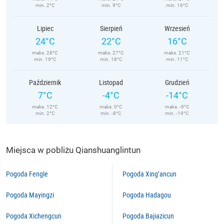
min. 2°C
min. 9°C
min. 16°C
Lipiec
Sierpień
Wrzesień
24°C
22°C
16°C
maks. 28°C
maks. 27°C
maks. 21°C
min. 19°C
min. 18°C
min. 11°C
Październik
Listopad
Grudzień
7°C
-4°C
-14°C
maks. 12°C
maks. 0°C
maks. -9°C
min. 2°C
min. -8°C
min. -19°C
Miejsca w pobliżu Qianshuanglintun
Pogoda Fengle
Pogoda Xing’ancun
Pogoda Mayingzi
Pogoda Hadagou
Pogoda Xichengcun
Pogoda Bajiazicun