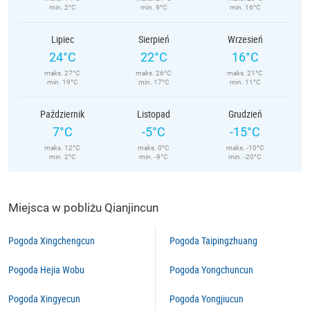
min. 2°C
min. 9°C
min. 16°C
Lipiec
Sierpień
Wrzesień
24°C
22°C
16°C
maks. 27°C
maks. 26°C
maks. 21°C
min. 19°C
min. 17°C
min. 11°C
Październik
Listopad
Grudzień
7°C
-5°C
-15°C
maks. 12°C
maks. 0°C
maks. -10°C
min. 2°C
min. -9°C
min. -20°C
Miejsca w pobliżu Qianjincun
Pogoda Xingchengcun
Pogoda Taipingzhuang
Pogoda Hejia Wobu
Pogoda Yongchuncun
Pogoda Xingyecun
Pogoda Yongjiucun