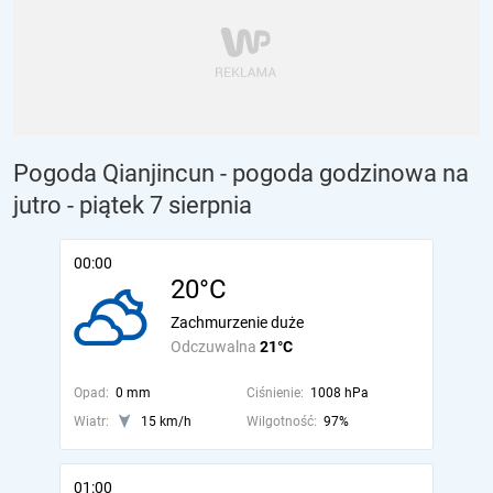
Pogoda Qianjincun - pogoda godzinowa na
jutro
- piątek 7 sierpnia
00:00
20°C
Zachmurzenie duże
Odczuwalna
21°C
Opad:
0 mm
Ciśnienie:
1008 hPa
Wiatr:
15 km/h
Wilgotność:
97%
01:00