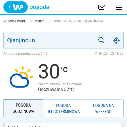
Trwa ładowanie
POLSKA
POGODA WP.PL
CHINY
POGODA NA JUTRO - QIANJINCUN
EUROPA
ŚWIAT
Aktualna pogoda, godz.
7:43
04:25
18:59
30
JAKOŚĆ POWIETRZA
Zachmurzenie umiarkowane
Odczuwalna 32°C
POGODA
POGODA
POGODA NA
GODZINOWA
DŁUGOTERMINOWA
WEEKEND