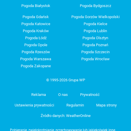
Pogoda Białystok
Pogoda Bydgoszcz
Pogoda Gdańsk
Pogoda Gorzów Wielkopolski
Pogoda Katowice
Pogoda Kielce
Pogoda Kraków
Pogoda Lublin
Pogoda Łódź
Pogoda Olsztyn
Pogoda Opole
Pogoda Poznań
Pogoda Rzeszów
Pogoda Szczecin
Pogoda Warszawa
Pogoda Wrocław
Pogoda Zakopane
© 1995-2026 Grupa WP
Reklama
O nas
Prywatność
Ustawienia prywatności
Regulamin
Mapa strony
Źródło danych: WeatherOnline
Pobieranie, zwielokrotnianie, przechowywanie lub jakiekolwiek inne