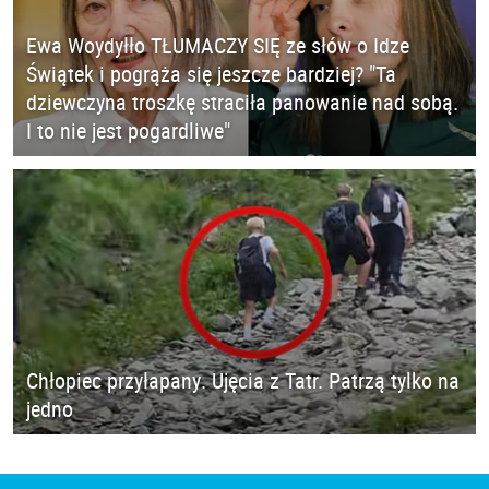
Ewa Woydyłło TŁUMACZY SIĘ ze słów o Idze
Świątek i pogrąża się jeszcze bardziej? "Ta
dziewczyna troszkę straciła panowanie nad sobą.
I to nie jest pogardliwe"
Chłopiec przyłapany. Ujęcia z Tatr. Patrzą tylko na
jedno