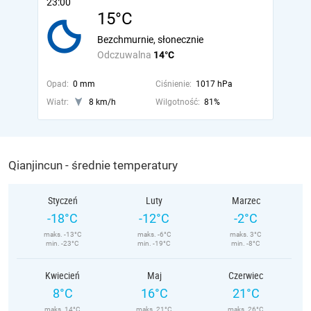
23:00
15°C
Bezchmurnie, słonecznie
Odczuwalna
14°C
Opad:
0 mm
Ciśnienie:
1017 hPa
Wiatr:
8 km/h
Wilgotność:
81%
Qianjincun - średnie temperatury
Styczeń
Luty
Marzec
-18°C
-12°C
-2°C
maks. -13°C
maks. -6°C
maks. 3°C
min. -23°C
min. -19°C
min. -8°C
Kwiecień
Maj
Czerwiec
8°C
16°C
21°C
maks. 14°C
maks. 21°C
maks. 26°C