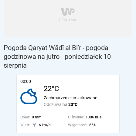
Pogoda Qaryat Wādī al Bi’r - pogoda
godzinowa na jutro
- poniedziałek 10
sierpnia
00:00
22°C
Zachmurzenie umiarkowane
Odczuwalna
23°C
Opad:
0 mm
Ciśnienie:
1006 hPa
Wiatr:
6 km/h
Wilgotność:
65%