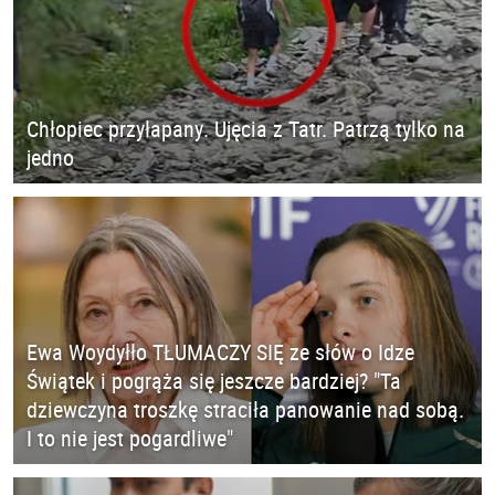
Chłopiec przyłapany. Ujęcia z Tatr. Patrzą tylko na
jedno
Ewa Woydyłło TŁUMACZY SIĘ ze słów o Idze
Świątek i pogrąża się jeszcze bardziej? "Ta
dziewczyna troszkę straciła panowanie nad sobą.
I to nie jest pogardliwe"