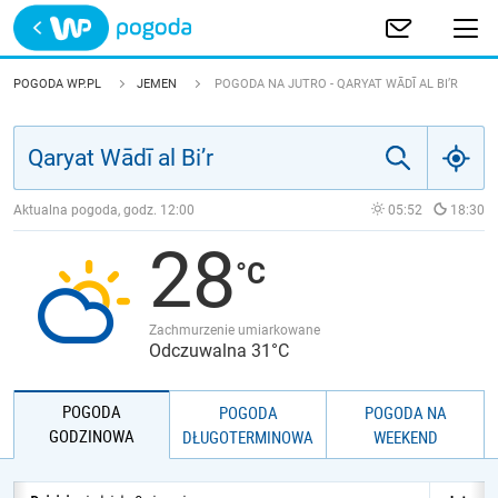
Trwa ładowanie
POLSKA
POGODA WP.PL
JEMEN
POGODA NA JUTRO - QARYAT WĀDĪ AL BI’R
EUROPA
ŚWIAT
Aktualna pogoda, godz.
12:00
05:52
18:30
28
JAKOŚĆ POWIETRZA
Zachmurzenie umiarkowane
Odczuwalna 31°C
POGODA
POGODA
POGODA NA
GODZINOWA
DŁUGOTERMINOWA
WEEKEND