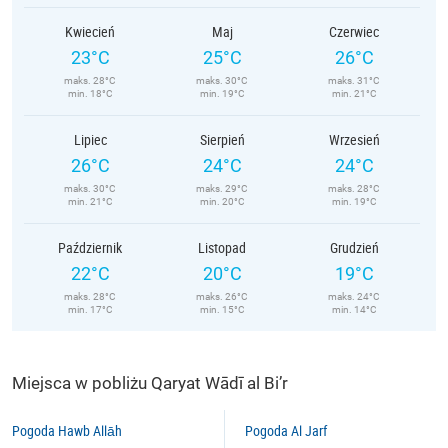
Kwiecień
Maj
Czerwiec
23°C
25°C
26°C
maks. 28°C
maks. 30°C
maks. 31°C
min. 18°C
min. 19°C
min. 21°C
Lipiec
Sierpień
Wrzesień
26°C
24°C
24°C
maks. 30°C
maks. 29°C
maks. 28°C
min. 21°C
min. 20°C
min. 19°C
Październik
Listopad
Grudzień
22°C
20°C
19°C
maks. 28°C
maks. 26°C
maks. 24°C
min. 17°C
min. 15°C
min. 14°C
Miejsca w pobliżu Qaryat Wādī al Bi’r
Pogoda Hawb Allāh
Pogoda Al Jarf