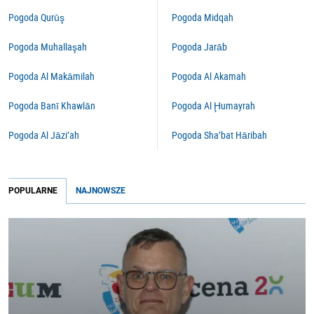
Pogoda Qurūş
Pogoda Midqah
Pogoda Muhallaşah
Pogoda Jarāb
Pogoda Al Makāmilah
Pogoda Al Akamah
Pogoda Banī Khawlān
Pogoda Al Ḩumayrah
Pogoda Al Jāzi‘ah
Pogoda Sha‘bat Hāribah
POPULARNE
NAJNOWSZE