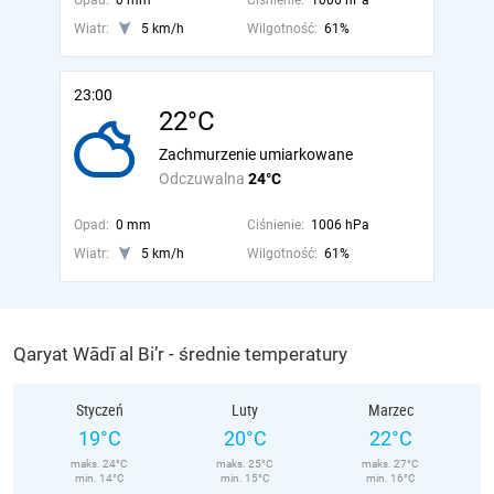
Opad:
0 mm
Ciśnienie:
1006 hPa
Wiatr:
5 km/h
Wilgotność:
61%
23:00
22°C
Zachmurzenie umiarkowane
Odczuwalna
24°C
Opad:
0 mm
Ciśnienie:
1006 hPa
Wiatr:
5 km/h
Wilgotność:
61%
Qaryat Wādī al Bi’r - średnie temperatury
Styczeń
Luty
Marzec
19°C
20°C
22°C
maks. 24°C
maks. 25°C
maks. 27°C
min. 14°C
min. 15°C
min. 16°C