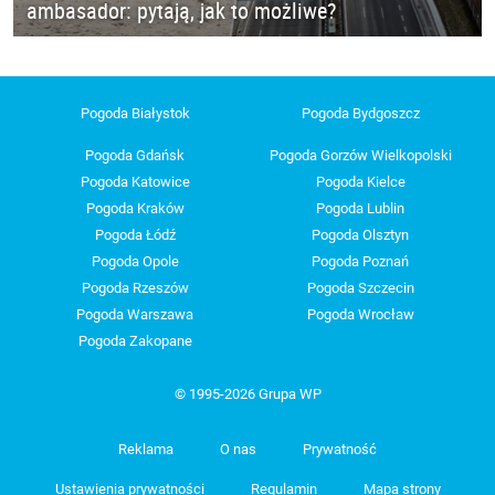
ambasador: pytają, jak to możliwe?
Pogoda Białystok
Pogoda Bydgoszcz
Pogoda Gdańsk
Pogoda Gorzów Wielkopolski
Pogoda Katowice
Pogoda Kielce
Pogoda Kraków
Pogoda Lublin
Pogoda Łódź
Pogoda Olsztyn
Pogoda Opole
Pogoda Poznań
Pogoda Rzeszów
Pogoda Szczecin
Pogoda Warszawa
Pogoda Wrocław
Pogoda Zakopane
© 1995-2026 Grupa WP
Reklama
O nas
Prywatność
Ustawienia prywatności
Regulamin
Mapa strony