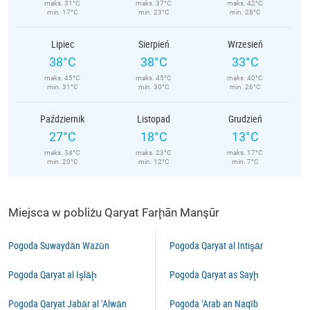
maks. 31°C
maks. 37°C
maks. 42°C
min. 17°C
min. 23°C
min. 28°C
Lipiec
Sierpień
Wrzesień
38°C
38°C
33°C
maks. 45°C
maks. 45°C
maks. 40°C
min. 31°C
min. 30°C
min. 26°C
Październik
Listopad
Grudzień
27°C
18°C
13°C
maks. 34°C
maks. 23°C
maks. 17°C
min. 20°C
min. 12°C
min. 7°C
Miejsca w pobliżu Qaryat Farḩān Manşūr
Pogoda Suwaydān Wazūn
Pogoda Qaryat al Intişār
Pogoda Qaryat al Işlāḩ
Pogoda Qaryat as Sayḩ
Pogoda Qaryat Jabār al ‘Alwān
Pogoda ‘Arab an Naqīb