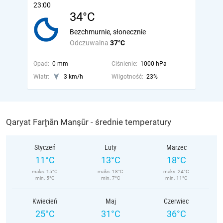
23:00
34°C
Bezchmurnie, słonecznie
Odczuwalna
37°C
Opad:
0 mm
Ciśnienie:
1000 hPa
Wiatr:
3 km/h
Wilgotność:
23%
Qaryat Farḩān Manşūr - średnie temperatury
Styczeń
Luty
Marzec
11°C
13°C
18°C
maks. 15°C
maks. 18°C
maks. 24°C
min. 5°C
min. 7°C
min. 11°C
Kwiecień
Maj
Czerwiec
25°C
31°C
36°C