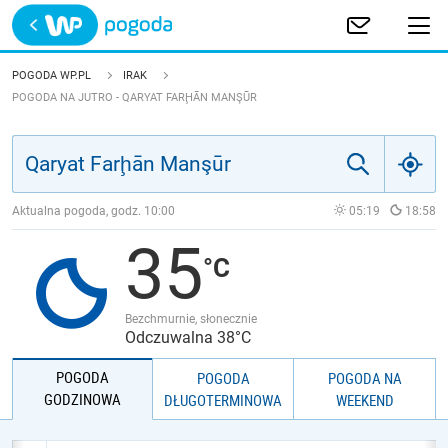
Trwa ładowanie
POLSKA
POGODA WP.PL
IRAK
POGODA NA JUTRO - QARYAT FARḨĀN MANŞŪR
EUROPA
ŚWIAT
Aktualna pogoda, godz.
10:00
05:19
18:58
JAKOŚĆ POWIETRZA
35
Bezchmurnie, słonecznie
Odczuwalna 38°C
POGODA
POGODA
POGODA NA
GODZINOWA
DŁUGOTERMINOWA
WEEKEND