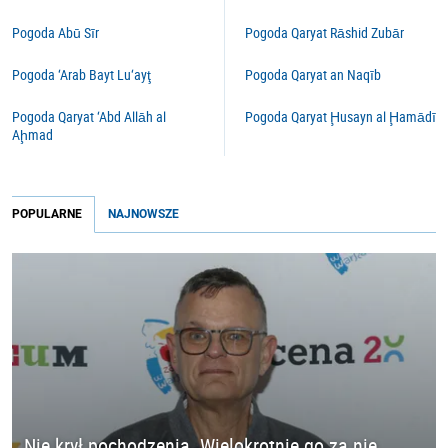
Pogoda Abū Sīr
Pogoda Qaryat Rāshid Zubār
Pogoda ‘Arab Bayt Lu‘ayţ
Pogoda Qaryat an Naqīb
Pogoda Qaryat ‘Abd Allāh al
Pogoda Qaryat Ḩusayn al Ḩamādī
Aḩmad
POPULARNE
NAJNOWSZE
Nie krył pochodzenia. Wielokrotnie go za nie