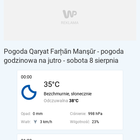
Pogoda Qaryat Farḩān Manşūr - pogoda
godzinowa na jutro
- sobota 8 sierpnia
00:00
35°C
Bezchmurnie, słonecznie
Odczuwalna
38°C
Opad:
0 mm
Ciśnienie:
998 hPa
Wiatr:
3 km/h
Wilgotność:
23%