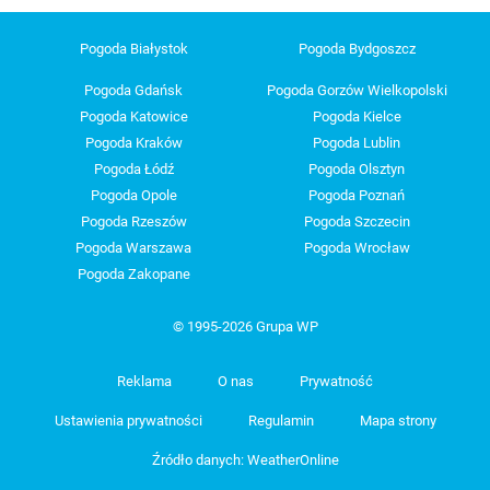
Pogoda Białystok
Pogoda Bydgoszcz
Pogoda Gdańsk
Pogoda Gorzów Wielkopolski
Pogoda Katowice
Pogoda Kielce
Pogoda Kraków
Pogoda Lublin
Pogoda Łódź
Pogoda Olsztyn
Pogoda Opole
Pogoda Poznań
Pogoda Rzeszów
Pogoda Szczecin
Pogoda Warszawa
Pogoda Wrocław
Pogoda Zakopane
© 1995-2026 Grupa WP
Reklama
O nas
Prywatność
Ustawienia prywatności
Regulamin
Mapa strony
Źródło danych: WeatherOnline