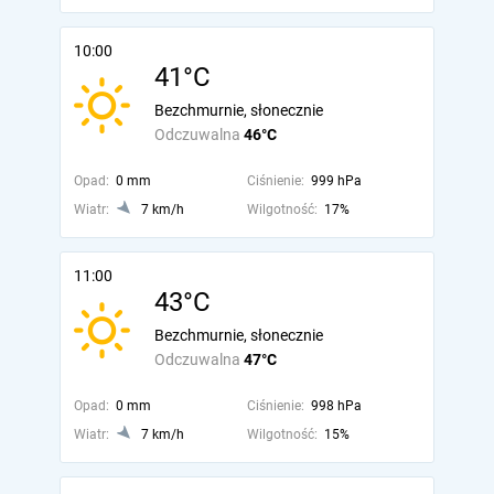
10:00
41°C
Bezchmurnie, słonecznie
Odczuwalna
46°C
Opad:
0 mm
Ciśnienie:
999 hPa
Wiatr:
7 km/h
Wilgotność:
17%
11:00
43°C
Bezchmurnie, słonecznie
Odczuwalna
47°C
Opad:
0 mm
Ciśnienie:
998 hPa
Wiatr:
7 km/h
Wilgotność:
15%