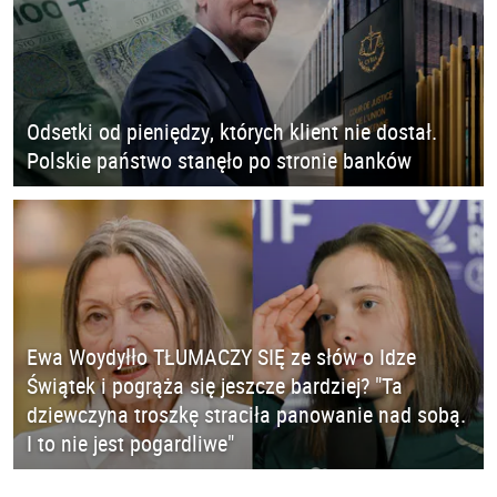
Odsetki od pieniędzy, których klient nie dostał.
Polskie państwo stanęło po stronie banków
Ewa Woydyłło TŁUMACZY SIĘ ze słów o Idze
Świątek i pogrąża się jeszcze bardziej? "Ta
dziewczyna troszkę straciła panowanie nad sobą.
I to nie jest pogardliwe"