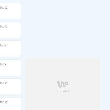
tność:
tność:
tność:
tność:
tność:
tność: