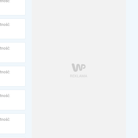
tność:
tność:
tność:
tność:
tność:
tność: