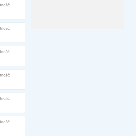
tność:
tność:
tność:
tność:
tność:
tność: