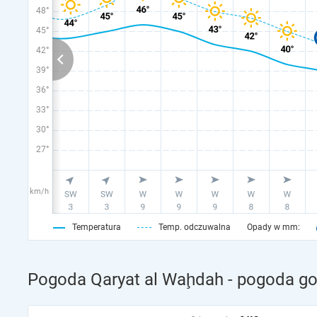
48°
45°
42°
39°
36°
33°
30°
27°
km/h
Temperatura
Temp. odczuwalna
Opady w mm:
Pogoda Qaryat al Waḩdah - pogoda go