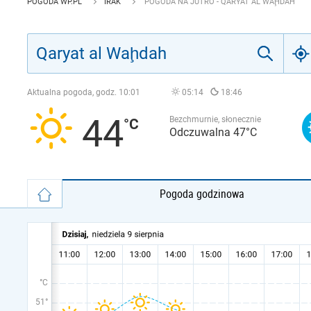
POGODA WP.PL
IRAK
POGODA NA JUTRO - QARYAT AL WAḨDAH
Aktualna pogoda, godz.
10:01
05:14
18:46
44
Bezchmurnie, słonecznie
Odczuwalna 47°C
Pogoda godzinowa
°C
51°