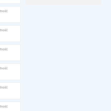
tność:
tność:
tność:
tność:
tność:
tność: