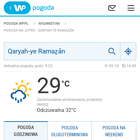
Trwa ładowanie
POLSKA
POGODA WP.PL
AFGANISTAN
POGODA NA JUTRO - QARYAH-YE RAMAẔĀN
EUROPA
ŚWIAT
Aktualna pogoda, godz.
9:23
05:10
18:49
JAKOŚĆ POWIETRZA
29
Zachmurzenie umiarkowane, przelotny
deszcz
Odczuwalna 32°C
POGODA
POGODA
POGODA NA
GODZINOWA
DŁUGOTERMINOWA
WEEKEND