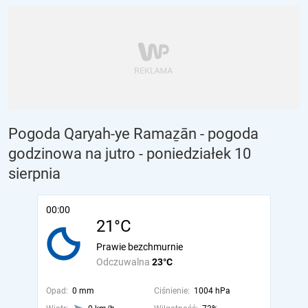
Pogoda Qaryah-ye Ramaẕān - pogoda
godzinowa na jutro
- poniedziałek 10
sierpnia
00:00
21°C
Prawie bezchmurnie
Odczuwalna
23°C
Opad:
0 mm
Ciśnienie:
1004 hPa