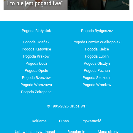
I to nie jest pogardliwe"
Pogoda Białystok
Pogoda Bydgoszcz
Pogoda Gdańsk
Pogoda Gorzów Wielkopolski
Pogoda Katowice
Pogoda Kielce
Pogoda Kraków
Pogoda Lublin
Pogoda Łódź
Pogoda Olsztyn
Pogoda Opole
Pogoda Poznań
Pogoda Rzeszów
Pogoda Szczecin
Pogoda Warszawa
Pogoda Wrocław
Pogoda Zakopane
© 1995-2026 Grupa WP
Reklama
O nas
Prywatność
Ustawienia prywatności
Regulamin
Mapa strony