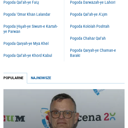
Pogoda Qal‘ah-ye Faīẕ
Pogoda Darwāzah-ye Lāhōrī
Pogoda ‘Omar Khān Lalandar
Pogoda Qal‘ah-ye A‘z̧im
Pogoda Ḩişah-ye Siwum-e Kārtah-
Pogoda Kolōlah Poshtah
ye Parwān
Pogoda Chahār Qal‘ah
Pogoda Qaryah-ye Myā Khēl
Pogoda Qaryah-ye Chaman-e
Pogoda Qal‘ah-ye Khōrd Kābul
Barakī
POPULARNE
NAJNOWSZE