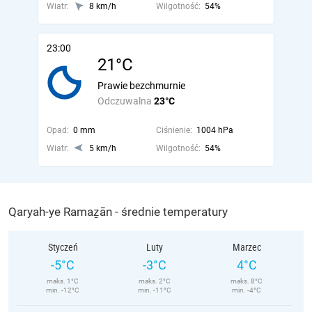
Wiatr:
8 km/h
Wilgotność:
54%
23:00
21°C
Prawie bezchmurnie
Odczuwalna
23°C
Opad:
0 mm
Ciśnienie:
1004 hPa
Wiatr:
5 km/h
Wilgotność:
54%
Qaryah-ye Ramaẕān - średnie temperatury
Styczeń
Luty
Marzec
-5°C
-3°C
4°C
maks. 1°C
maks. 2°C
maks. 8°C
min. -12°C
min. -11°C
min. -4°C