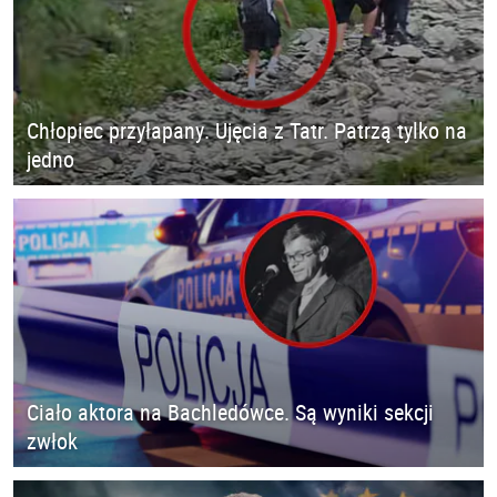
Chłopiec przyłapany. Ujęcia z Tatr. Patrzą tylko na
jedno
Ciało aktora na Bachledówce. Są wyniki sekcji
zwłok