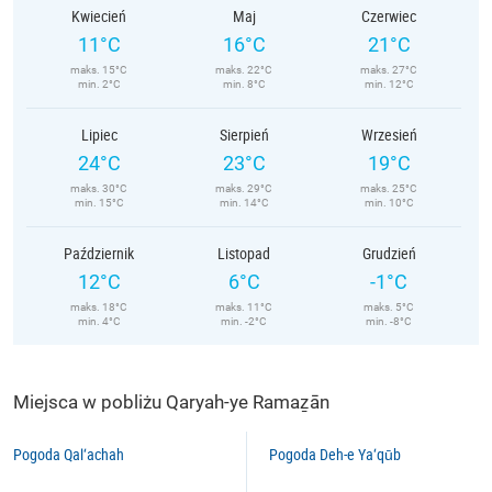
Kwiecień
Maj
Czerwiec
11°C
16°C
21°C
maks. 15°C
maks. 22°C
maks. 27°C
min. 2°C
min. 8°C
min. 12°C
Lipiec
Sierpień
Wrzesień
24°C
23°C
19°C
maks. 30°C
maks. 29°C
maks. 25°C
min. 15°C
min. 14°C
min. 10°C
Październik
Listopad
Grudzień
12°C
6°C
-1°C
maks. 18°C
maks. 11°C
maks. 5°C
min. 4°C
min. -2°C
min. -8°C
Miejsca w pobliżu Qaryah-ye Ramaẕān
Pogoda Qal‘achah
Pogoda Deh-e Ya‘qūb