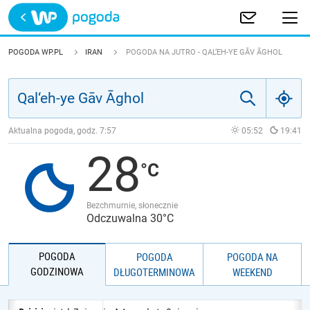
Trwa ładowanie
POLSKA
POGODA WP.PL
IRAN
POGODA NA JUTRO - QAL‘EH-YE GĀV ĀGHOL
EUROPA
ŚWIAT
Aktualna pogoda, godz.
7:57
05:52
19:41
28
JAKOŚĆ POWIETRZA
Bezchmurnie, słonecznie
Odczuwalna 30°C
POGODA
POGODA
POGODA NA
GODZINOWA
DŁUGOTERMINOWA
WEEKEND