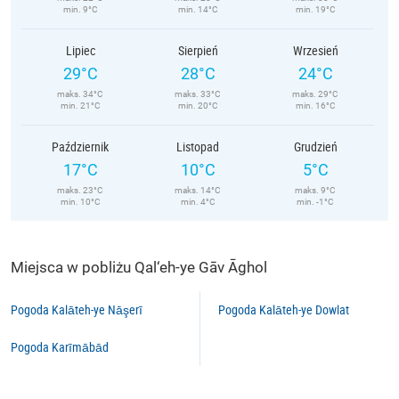
min. 9°C
min. 14°C
min. 19°C
Lipiec
Sierpień
Wrzesień
29°C
28°C
24°C
maks. 34°C
maks. 33°C
maks. 29°C
min. 21°C
min. 20°C
min. 16°C
Październik
Listopad
Grudzień
17°C
10°C
5°C
maks. 23°C
maks. 14°C
maks. 9°C
min. 10°C
min. 4°C
min. -1°C
Miejsca w pobliżu Qal‘eh-ye Gāv Āghol
Pogoda Kalāteh-ye Nāşerī
Pogoda Kalāteh-ye Dowlat
Pogoda Karīmābād