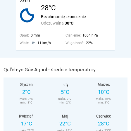
23:00
28°C
Bezchmurnie, słonecznie
Odczuwalna
30°C
Opad:
0 mm
Ciśnienie:
1004 hPa
Wiatr:
11 km/h
Wilgotność:
22%
Qal‘eh-ye Gāv Āghol - średnie temperatury
Styczeń
Luty
Marzec
2°C
5°C
10°C
maks. 7°C
maks. 9°C
maks. 15°C
min. -3°C
min. -2°C
min. 3°C
Kwiecień
Maj
Czerwiec
17°C
22°C
28°C
maks. 22°C
maks. 28°C
maks. 33°C