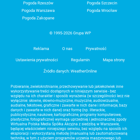
Pogoda Rzeszów
Pogoda Szczecin
Pogoda Warszawa
Pogoda Wrocław
Pogoda Zakopane
© 1995-2026 Grupa WP
Reklama
O nas
Prywatność
Ustawienia prywatności
Regulamin
Mapa strony
Źródło danych: WeatherOnline
Pobieranie, zwielokrotnianie, przechowywanie lub jakiekolwiek inne
wykorzystywanie treści dostępnych w niniejszym serwisie - bez
względu na ich charakter i sposób wyrażenia (w szczególności lecz nie
wyłącznie: słowne, słowno-muzyczne, muzyczne, audiowizualne,
audialne, tekstowe, graficzne i zawarte w nich dane i informacje, bazy
danych i zawarte w nich dane) oraz formę (np. literackie,
publicystyczne, naukowe, kartograficzne, programy komputerowe,
plastyczne, fotograficzne) wymaga uprzedniej i jednoznacznej zgody
Wirtualna Polska Media Spółka Akcyjna z siedzibą w Warszawie,
będącej właścicielem niniejszego serwisu, bez względu na sposób ich
eksploracji i wykorzystaną metodę (manualną lub zautomatyzowaną
technikę, w tym z użyciem programów uczenia maszynowego lub