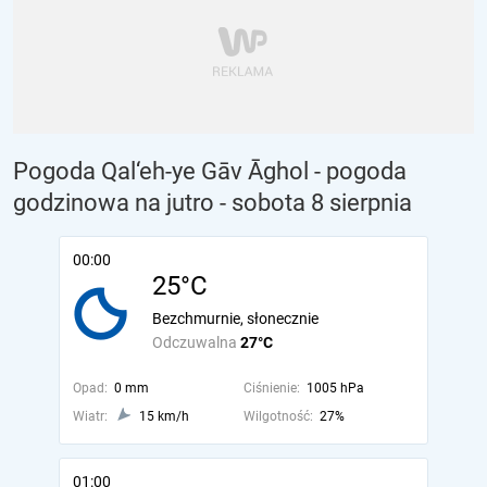
Pogoda Qal‘eh-ye Gāv Āghol - pogoda
godzinowa na jutro
- sobota 8 sierpnia
00:00
25°C
Bezchmurnie, słonecznie
Odczuwalna
27°C
Opad:
0 mm
Ciśnienie:
1005 hPa
Wiatr:
15 km/h
Wilgotność:
27%
01:00