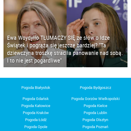
Ewa Woydyłło TŁUMACZY SIĘ ze słów o Idze
Świątek i pogrąża się jeszcze bardziej? "Ta
dziewczyna troszkę straciła panowanie nad sobą.
I to nie jest pogardliwe"
Pogoda Białystok
Pogoda Bydgoszcz
Pogoda Gdańsk
Pogoda Gorzów Wielkopolski
Pogoda Katowice
Pogoda Kielce
Pogoda Kraków
Pogoda Lublin
Pogoda Łódź
Pogoda Olsztyn
Pogoda Opole
Pogoda Poznań