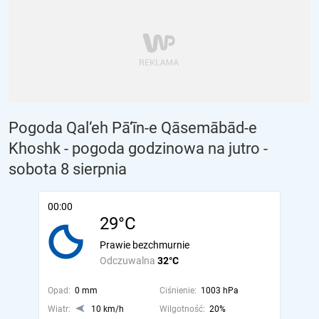
Pogoda Qal‘eh Pā‘īn-e Qāsemābād-e
Khoshk - pogoda godzinowa na jutro
-
sobota 8 sierpnia
00:00
29°C
Prawie bezchmurnie
Odczuwalna
32°C
Opad:
0 mm
Ciśnienie:
1003 hPa
Wiatr:
10 km/h
Wilgotność:
20%