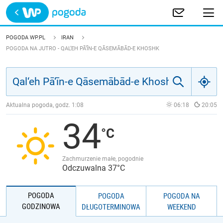
Trwa ładowanie
POLSKA
POGODA WP.PL
IRAN
POGODA NA JUTRO - QAL‘EH PĀ‘ĪN-E QĀSEMĀBĀD-E KHOSHK
EUROPA
ŚWIAT
Aktualna pogoda, godz.
1:08
06:18
20:05
JAKOŚĆ POWIETRZA
34
Zachmurzenie małe, pogodnie
Odczuwalna 37°C
POGODA
POGODA
POGODA NA
GODZINOWA
DŁUGOTERMINOWA
WEEKEND