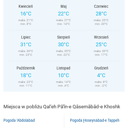
Kwiecień
Maj
Czerwiec
16°C
22°C
28°C
maks. 21°C
maks. 27°C
maks. 33°C
min. 8°C
min. 14°C
min. 20°C
Lipiec
Sierpień
Wrzesień
31°C
30°C
25°C
maks. 36°C
maks. 35°C
maks. 30°C
min. 23°C
min. 22°C
min. 17°C
Październik
Listopad
Grudzień
18°C
10°C
4°C
maks. 23°C
maks. 14°C
maks. 8°C
min. 11°C
min. 4°C
min. -2°C
Miejsca w pobliżu Qal‘eh Pā‘īn-e Qāsemābād-e Khoshk
Pogoda ‘Abdolābād
Pogoda Ḩoseynābād-e Tappeh