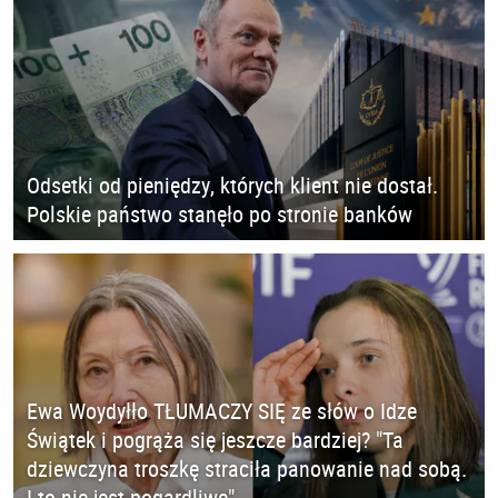
Odsetki od pieniędzy, których klient nie dostał.
Polskie państwo stanęło po stronie banków
Ewa Woydyłło TŁUMACZY SIĘ ze słów o Idze
Świątek i pogrąża się jeszcze bardziej? "Ta
dziewczyna troszkę straciła panowanie nad sobą.
I to nie jest pogardliwe"