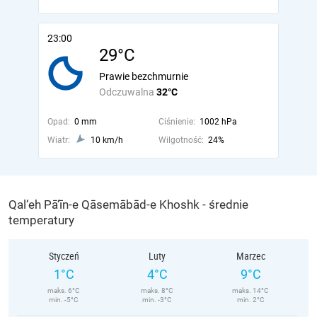
23:00
29°C
Prawie bezchmurnie
Odczuwalna
32°C
Opad:
0 mm
Ciśnienie:
1002 hPa
Wiatr:
10 km/h
Wilgotność:
24%
Qal‘eh Pā‘īn-e Qāsemābād-e Khoshk - średnie
temperatury
Styczeń
Luty
Marzec
1°C
4°C
9°C
maks. 6°C
maks. 8°C
maks. 14°C
min. -5°C
min. -3°C
min. 2°C