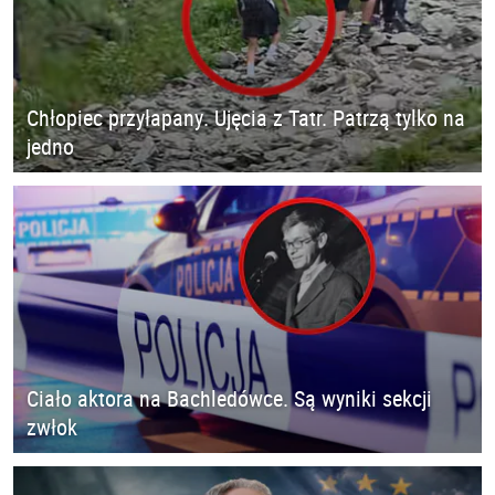
Chłopiec przyłapany. Ujęcia z Tatr. Patrzą tylko na
jedno
Ciało aktora na Bachledówce. Są wyniki sekcji
zwłok