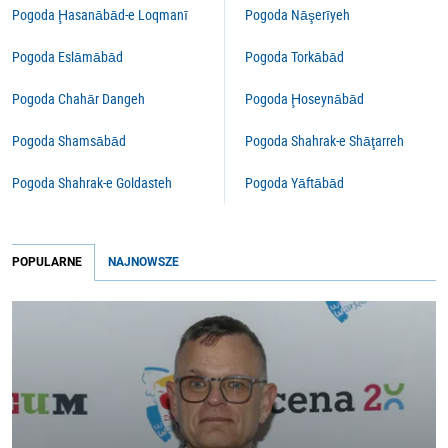
Pogoda Ḩasanābād-e Loqmanī
Pogoda Nāşerīyeh
Pogoda Eslāmābād
Pogoda Torkābād
Pogoda Chahār Dangeh
Pogoda Ḩoseynābād
Pogoda Shamsābād
Pogoda Shahrak-e Shāţarreh
Pogoda Shahrak-e Goldasteh
Pogoda Yāftābād
POPULARNE
NAJNOWSZE