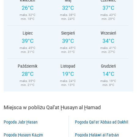
26°C
32°C
37°C
maks. 32°C
maks. 38°C
maks. 43°C
min. 18°C
min. 24°C
min. 29°C
Lipiec
Sierpień
Wrzesień
39°C
39°C
34°C
maks. 45°C
maks. 45°C
maks. 41°C
min. 31°C
min. 31°C
min. 27°C
Październik
Listopad
Grudzień
28°C
19°C
14°C
maks. 35°C
maks. 24°C
maks. 19°C
min. 21°C
min. 13°C
min. 8°C
Miejsca w pobliżu Qal‘at Ḩusayn al Ḩamad
Pogoda Jabr Ḩasan
Pogoda Qal‘at ‘Abbās ad Dakhīl
Pogoda Ḩusayn Kāz̧im
Pogoda Ḩalāwī al Farḩān