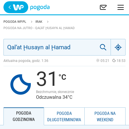
Trwa ładowanie
POLSKA
POGODA WP.PL
IRAK
POGODA NA JUTRO - QAL‘AT ḨUSAYN AL ḨAMAD
EUROPA
ŚWIAT
Aktualna pogoda, godz.
1:36
05:21
18:53
JAKOŚĆ POWIETRZA
31
Bezchmurnie, słonecznie
Odczuwalna 34°C
POGODA
POGODA
POGODA NA
GODZINOWA
DŁUGOTERMINOWA
WEEKEND