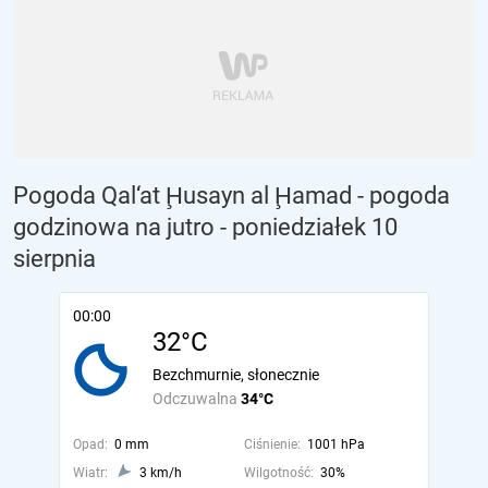
Pogoda Qal‘at Ḩusayn al Ḩamad - pogoda
godzinowa na jutro
- poniedziałek 10
sierpnia
00:00
32°C
Bezchmurnie, słonecznie
Odczuwalna
34°C
Opad:
0 mm
Ciśnienie:
1001 hPa
Wiatr:
3 km/h
Wilgotność:
30%