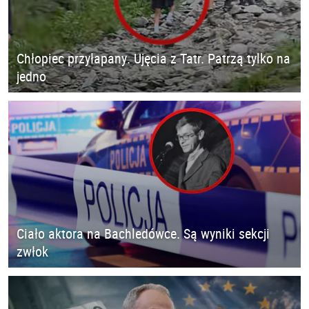
Chłopiec przyłapany. Ujęcia z Tatr. Patrzą tylko na
jedno
Ciało aktora na Bachledówce. Są wyniki sekcji
zwłok