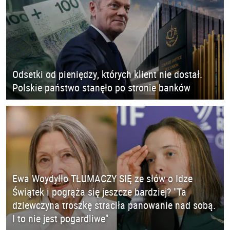
Odsetki od pieniędzy, których klient nie dostał.
Polskie państwo stanęło po stronie banków
Ewa Woydyłło TŁUMACZY SIĘ ze słów o Idze
Świątek i pogrąża się jeszcze bardziej? "Ta
dziewczyna troszkę straciła panowanie nad sobą.
I to nie jest pogardliwe"