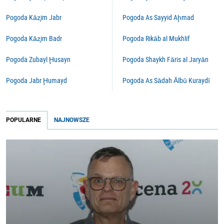
Pogoda Kāz̧im Jabr
Pogoda As Sayyid Aḩmad
Pogoda Kāz̧im Badr
Pogoda Rikāb al Mukhlif
Pogoda Zubayl Ḩusayn
Pogoda Shaykh Fāris al Jaryān
Pogoda Jabr Ḩumayd
Pogoda As Sādah Ālbū Kuraydī
POPULARNE
NAJNOWSZE