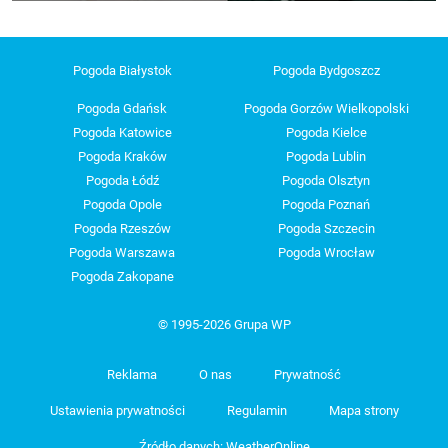
Pogoda Białystok
Pogoda Bydgoszcz
Pogoda Gdańsk
Pogoda Gorzów Wielkopolski
Pogoda Katowice
Pogoda Kielce
Pogoda Kraków
Pogoda Lublin
Pogoda Łódź
Pogoda Olsztyn
Pogoda Opole
Pogoda Poznań
Pogoda Rzeszów
Pogoda Szczecin
Pogoda Warszawa
Pogoda Wrocław
Pogoda Zakopane
© 1995-2026 Grupa WP
Reklama
O nas
Prywatność
Ustawienia prywatności
Regulamin
Mapa strony
Źródło danych: WeatherOnline