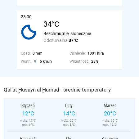
23:00
34°C
Bezchmurnie, słonecznie
Odczuwalna
37°C
Opad:
0 mm
Ciśnienie:
1001 hPa
Wiatr:
6 km/h
Wilgotność:
28%
Qal‘at Ḩusayn al Ḩamad - średnie temperatury
Styczeń
Luty
Marzec
12°C
14°C
20°C
maks. 17°C
maks. 20°C
maks. 25°C
min. 6°C
min. 8°C
min. 12°C
Kwiecień
Maj
Czerwiec