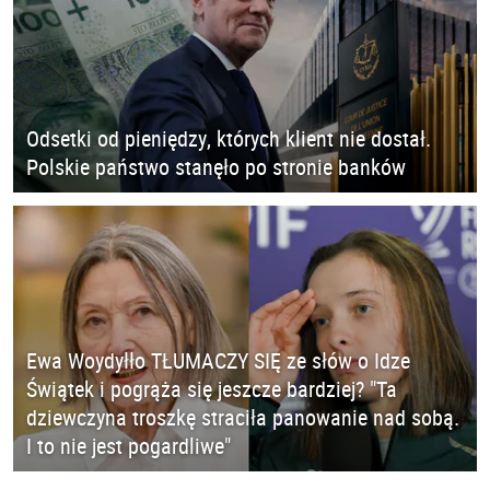
Odsetki od pieniędzy, których klient nie dostał.
Polskie państwo stanęło po stronie banków
Ewa Woydyłło TŁUMACZY SIĘ ze słów o Idze
Świątek i pogrąża się jeszcze bardziej? "Ta
dziewczyna troszkę straciła panowanie nad sobą.
I to nie jest pogardliwe"