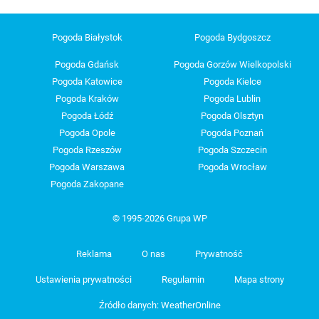
Pogoda Białystok
Pogoda Bydgoszcz
Pogoda Gdańsk
Pogoda Gorzów Wielkopolski
Pogoda Katowice
Pogoda Kielce
Pogoda Kraków
Pogoda Lublin
Pogoda Łódź
Pogoda Olsztyn
Pogoda Opole
Pogoda Poznań
Pogoda Rzeszów
Pogoda Szczecin
Pogoda Warszawa
Pogoda Wrocław
Pogoda Zakopane
© 1995-2026 Grupa WP
Reklama
O nas
Prywatność
Ustawienia prywatności
Regulamin
Mapa strony
Źródło danych: WeatherOnline