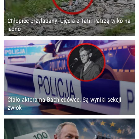
Chłopiec przyłapany. Ujęcia z Tatr. Patrzą tylko na
jedno
Ciało aktora na Bachledówce. Są wyniki sekcji
zwłok