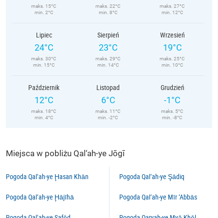
maks. 15°C
maks. 22°C
maks. 27°C
min. 2°C
min. 8°C
min. 12°C
Lipiec
Sierpień
Wrzesień
24°C
23°C
19°C
maks. 30°C
maks. 29°C
maks. 25°C
min. 15°C
min. 14°C
min. 10°C
Październik
Listopad
Grudzień
12°C
6°C
-1°C
maks. 18°C
maks. 11°C
maks. 5°C
min. 4°C
min. -2°C
min. -8°C
Miejsca w pobliżu Qal‘ah-ye Jōgī
Pogoda Qal‘ah-ye Ḩasan Khān
Pogoda Qal‘ah-ye Şādiq
Pogoda Qal‘ah-ye Ḩājīhā
Pogoda Qal‘ah-ye Mīr ‘Abbās
Pogoda Qal‘ah-ye Safēd
Pogoda Qaryah-ye Myā Khēl