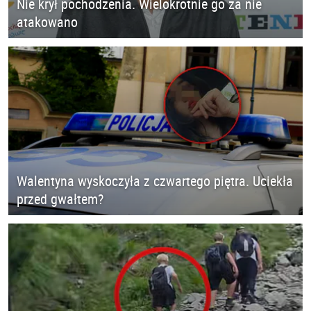
Nie krył pochodzenia. Wielokrotnie go za nie
atakowano
Walentyna wyskoczyła z czwartego piętra. Uciekła
przed gwałtem?