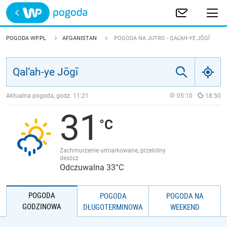
Trwa ładowanie
POLSKA
POGODA WP.PL
AFGANISTAN
POGODA NA JUTRO - QAL‘AH-YE JŌGĪ
EUROPA
ŚWIAT
Aktualna pogoda, godz.
11:21
05:10
18:50
31
JAKOŚĆ POWIETRZA
Zachmurzenie umiarkowane, przelotny
deszcz
Odczuwalna 33°C
POGODA
POGODA
POGODA NA
GODZINOWA
DŁUGOTERMINOWA
WEEKEND