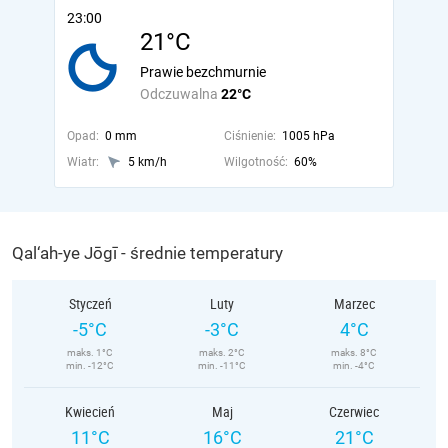
23:00
21°C
Prawie bezchmurnie
Odczuwalna
22°C
Opad:
0 mm
Ciśnienie:
1005 hPa
Wiatr:
5 km/h
Wilgotność:
60%
Qal‘ah-ye Jōgī - średnie temperatury
Styczeń
Luty
Marzec
-5°C
-3°C
4°C
maks. 1°C
maks. 2°C
maks. 8°C
min. -12°C
min. -11°C
min. -4°C
Kwiecień
Maj
Czerwiec
11°C
16°C
21°C