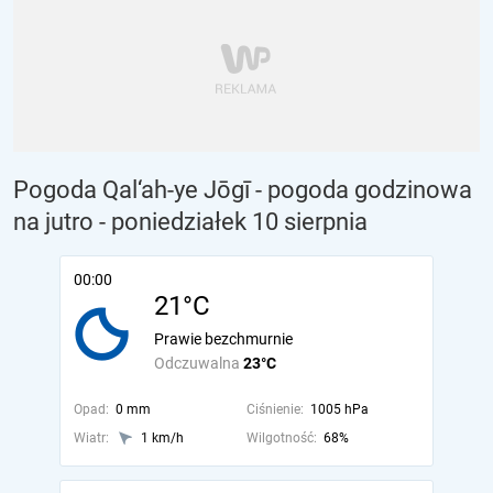
Pogoda Qal‘ah-ye Jōgī - pogoda godzinowa
na jutro
- poniedziałek 10 sierpnia
00:00
21°C
Prawie bezchmurnie
Odczuwalna
23°C
Opad:
0 mm
Ciśnienie:
1005 hPa
Wiatr:
1 km/h
Wilgotność:
68%