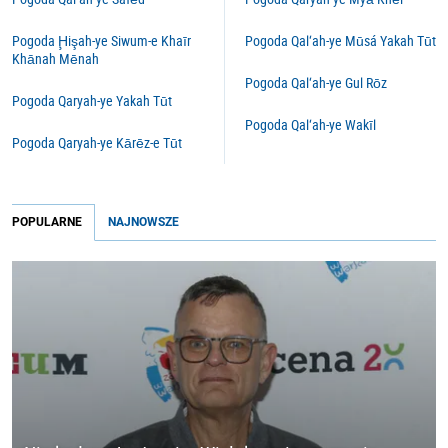
Pogoda Ḩişah-ye Siwum-e Khaīr
Pogoda Qal‘ah-ye Mūsá Yakah Tūt
Khānah Mēnah
Pogoda Qal‘ah-ye Gul Rōz
Pogoda Qaryah-ye Yakah Tūt
Pogoda Qal‘ah-ye Wakīl
Pogoda Qaryah-ye Kārēz-e Tūt
POPULARNE
NAJNOWSZE