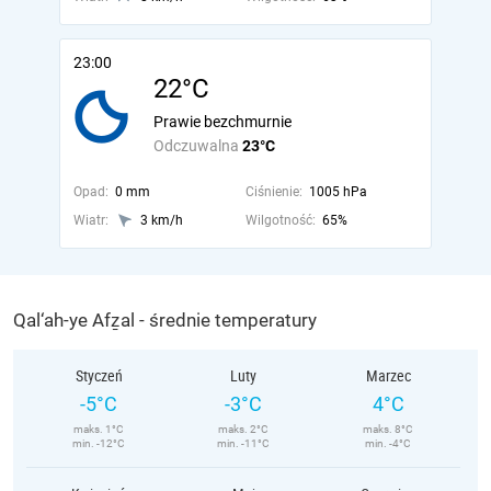
23:00
22°C
Prawie bezchmurnie
Odczuwalna
23°C
Opad:
0 mm
Ciśnienie:
1005 hPa
Wiatr:
3 km/h
Wilgotność:
65%
Qal‘ah-ye Afẕal - średnie temperatury
Styczeń
Luty
Marzec
-5°C
-3°C
4°C
maks. 1°C
maks. 2°C
maks. 8°C
min. -12°C
min. -11°C
min. -4°C