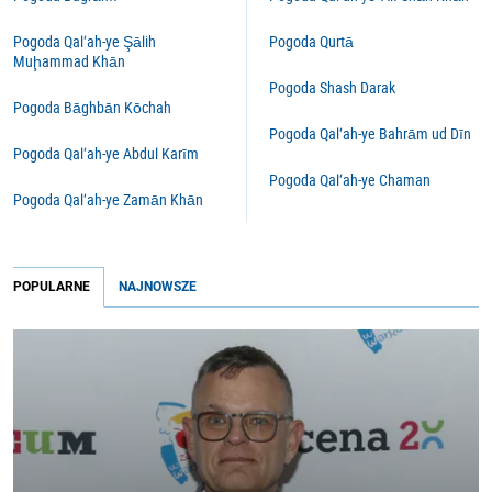
Pogoda Qal‘ah-ye Şālih
Pogoda Qurtā
Muḩammad Khān
Pogoda Shash Darak
Pogoda Bāghbān Kōchah
Pogoda Qal‘ah-ye Bahrām ud Dīn
Pogoda Qal‘ah-ye Abdul Karīm
Pogoda Qal‘ah-ye Chaman
Pogoda Qal‘ah-ye Zamān Khān
POPULARNE
NAJNOWSZE