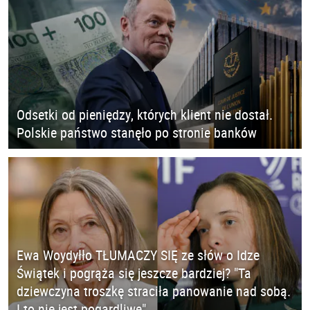
Odsetki od pieniędzy, których klient nie dostał.
Polskie państwo stanęło po stronie banków
Ewa Woydyłło TŁUMACZY SIĘ ze słów o Idze
Świątek i pogrąża się jeszcze bardziej? "Ta
dziewczyna troszkę straciła panowanie nad sobą.
I to nie jest pogardliwe"