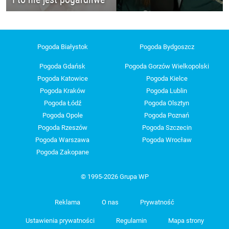
Pogoda Białystok
Pogoda Bydgoszcz
Pogoda Gdańsk
Pogoda Gorzów Wielkopolski
Pogoda Katowice
Pogoda Kielce
Pogoda Kraków
Pogoda Lublin
Pogoda Łódź
Pogoda Olsztyn
Pogoda Opole
Pogoda Poznań
Pogoda Rzeszów
Pogoda Szczecin
Pogoda Warszawa
Pogoda Wrocław
Pogoda Zakopane
© 1995-2026 Grupa WP
Reklama
O nas
Prywatność
Ustawienia prywatności
Regulamin
Mapa strony