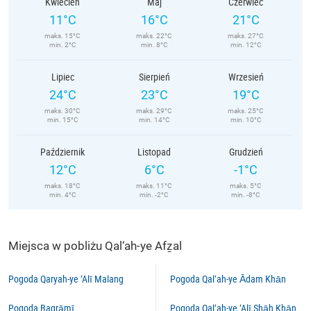
Kwiecień
Maj
Czerwiec
11°C
16°C
21°C
maks. 15°C
maks. 22°C
maks. 27°C
min. 2°C
min. 8°C
min. 12°C
Lipiec
Sierpień
Wrzesień
24°C
23°C
19°C
maks. 30°C
maks. 29°C
maks. 25°C
min. 15°C
min. 14°C
min. 10°C
Październik
Listopad
Grudzień
12°C
6°C
-1°C
maks. 18°C
maks. 11°C
maks. 5°C
min. 4°C
min. -2°C
min. -8°C
Miejsca w pobliżu Qal‘ah-ye Afẕal
Pogoda Qaryah-ye ‘Alī Malang
Pogoda Qal‘ah-ye Ādam Khān
Pogoda Bagrāmī
Pogoda Qal‘ah-ye ‘Alī Shāh Khān