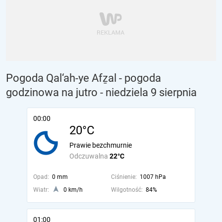
Pogoda Qal‘ah-ye Afẕal - pogoda
godzinowa na jutro
- niedziela 9 sierpnia
00:00
20°C
Prawie bezchmurnie
Odczuwalna
22°C
Opad:
0 mm
Ciśnienie:
1007 hPa
Wiatr:
0 km/h
Wilgotność:
84%
01:00