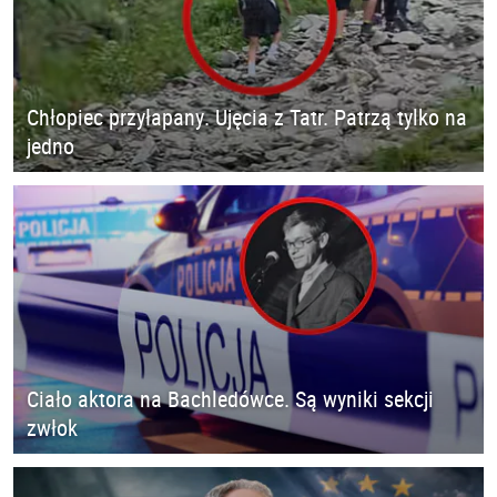
Chłopiec przyłapany. Ujęcia z Tatr. Patrzą tylko na
jedno
Ciało aktora na Bachledówce. Są wyniki sekcji
zwłok