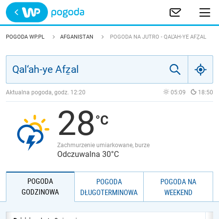
Trwa ładowanie
POLSKA
POGODA WP.PL
AFGANISTAN
POGODA NA JUTRO - QAL‘AH-YE AFẔAL
EUROPA
ŚWIAT
Aktualna pogoda, godz.
12:20
05:09
18:50
28
JAKOŚĆ POWIETRZA
Zachmurzenie umiarkowane, burze
Odczuwalna 30°C
POGODA
POGODA
POGODA NA
GODZINOWA
DŁUGOTERMINOWA
WEEKEND