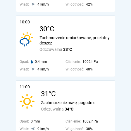
Wiatr:
4 km/h
Wilgotność:
42%
10:00
30°C
Zachmurzenie umiarkowane, przelotny
deszcz
Odczuwalna
33°C
Opad:
0.4 mm
Ciśnienie:
1002 hPa
Wiatr:
4 km/h
Wilgotność:
40%
11:00
31°C
Zachmurzenie małe, pogodnie
Odczuwalna
34°C
Opad:
0 mm
Ciśnienie:
1002 hPa
Wiatr:
9 km/h
Wilgotność:
38%