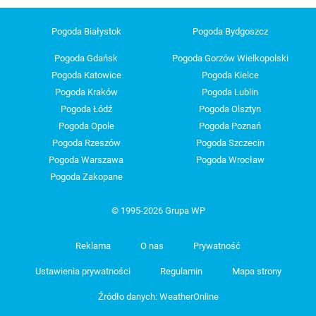
Pogoda Białystok
Pogoda Bydgoszcz
Pogoda Gdańsk
Pogoda Gorzów Wielkopolski
Pogoda Katowice
Pogoda Kielce
Pogoda Kraków
Pogoda Lublin
Pogoda Łódź
Pogoda Olsztyn
Pogoda Opole
Pogoda Poznań
Pogoda Rzeszów
Pogoda Szczecin
Pogoda Warszawa
Pogoda Wrocław
Pogoda Zakopane
© 1995-2026 Grupa WP
Reklama
O nas
Prywatność
Ustawienia prywatności
Regulamin
Mapa strony
Źródło danych: WeatherOnline