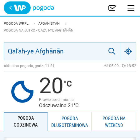
Trwa ładowanie
POLSKA
POGODA WP.PL
AFGANISTAN
POGODA NA JUTRO - QAL‘AH-YE AFGHĀNĀN
EUROPA
ŚWIAT
Aktualna pogoda, godz.
11:31
05:09
18:52
JAKOŚĆ POWIETRZA
20
Prawie bezchmurnie
Odczuwalna 21°C
POGODA
POGODA
POGODA NA
GODZINOWA
DŁUGOTERMINOWA
WEEKEND