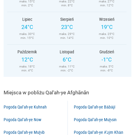
maks. 15°C
maks. 22°C
maks. 27°C
min. 2°C
min. 8°C
min. 12°C
Lipiec
Sierpień
Wrzesień
24°C
23°C
19°C
maks. 30°C
maks. 29°C
maks. 25°C
min. 15°C
min. 14°C
min. 10°C
Październik
Listopad
Grudzień
12°C
6°C
-1°C
maks. 18°C
maks. 11°C
maks. 5°C
min. 4°C
min. -2°C
min. -8°C
Miejsca w pobliżu Qal‘ah-ye Afghānān
Pogoda Qal‘ah-ye Kuhnah
Pogoda Qal‘ah-ye Bābājī
Pogoda Qal‘ah-ye Now
Pogoda Qal‘ah-ye Muḩsin
Pogoda Qal‘ah-ye Muḩib
Pogoda Qal‘ah-ye A‘z̧im Khān