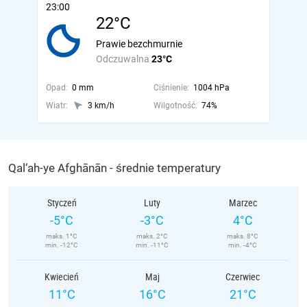
23:00
22°C
Prawie bezchmurnie
Odczuwalna
23°C
Opad:
0 mm
Ciśnienie:
1004 hPa
Wiatr:
3 km/h
Wilgotność:
74%
Qal‘ah-ye Afghānān - średnie temperatury
Styczeń
Luty
Marzec
-5°C
-3°C
4°C
maks. 1°C
maks. 2°C
maks. 8°C
min. -12°C
min. -11°C
min. -4°C
Kwiecień
Maj
Czerwiec
11°C
16°C
21°C