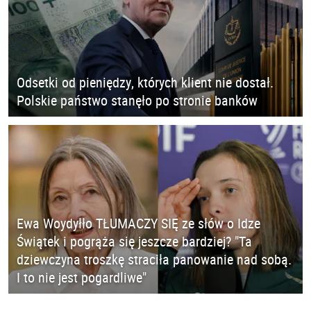
Odsetki od pieniędzy, których klient nie dostał.
Polskie państwo stanęło po stronie banków
Ewa Woydyłło TŁUMACZY SIĘ ze słów o Idze
Świątek i pogrąża się jeszcze bardziej? "Ta
dziewczyna troszkę straciła panowanie nad sobą.
I to nie jest pogardliwe"