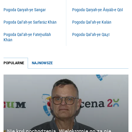
Pogoda Qaryah-ye Sangar
Pogoda Qaryah-ye Āsyāb-e Qōl
Pogoda Qal‘ah-ye Sarfarāz Khān
Pogoda Qal‘ah-ye Kalān
Pogoda Qal‘ah-ye Fateḩullāh
Pogoda Qal‘ah-ye Qāẕī
Khān
POPULARNE
NAJNOWSZE
Nie krył pochodzenia. Wielokrotnie go za nie