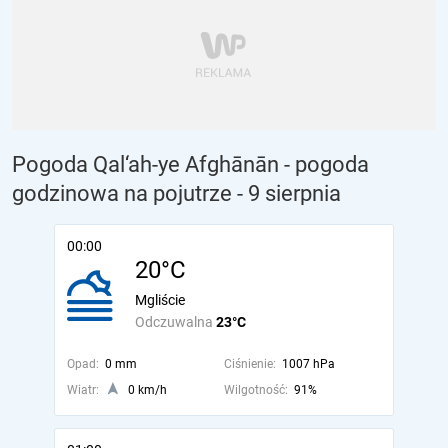
Pogoda Qal‘ah-ye Afghānān - pogoda
godzinowa na pojutrze
- 9 sierpnia
00:00
20°C
Mgliście
Odczuwalna
23°C
Opad:
0 mm
Ciśnienie:
1007 hPa
Wiatr:
0 km/h
Wilgotność:
91%