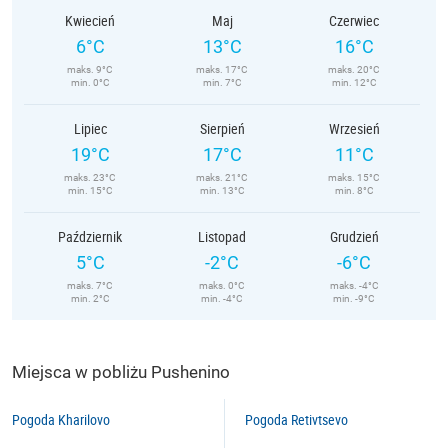
Kwiecień
Maj
Czerwiec
6°C
13°C
16°C
maks. 9°C
maks. 17°C
maks. 20°C
min. 0°C
min. 7°C
min. 12°C
Lipiec
Sierpień
Wrzesień
19°C
17°C
11°C
maks. 23°C
maks. 21°C
maks. 15°C
min. 15°C
min. 13°C
min. 8°C
Październik
Listopad
Grudzień
5°C
-2°C
-6°C
maks. 7°C
maks. 0°C
maks. -4°C
min. 2°C
min. -4°C
min. -9°C
Miejsca w pobliżu Pushenino
Pogoda Kharilovo
Pogoda Retivtsevo