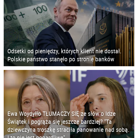
Odsetki od pieniędzy, których klient nie dostał.
Polskie państwo stanęło po stronie banków
Ewa Woydyłło TŁUMACZY SIĘ ze słów o Idze
Świątek i pogrąża się jeszcze bardziej? "Ta
dziewczyna troszkę straciła panowanie nad sobą.
I to nie jest pogardliwe"