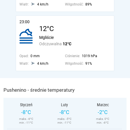
Wiatr:
4 km/h
Wilgotność:
89%
23:00
12°C
Mgliście
Odczuwalna
12°C
Opad:
0 mm
Ciśnienie:
1019 hPa
Wiatr:
4 km/h
Wilgotność:
91%
Pushenino - średnie temperatury
Styczeń
Luty
Marzec
-8°C
-8°C
-2°C
maks. -6°C
maks. -5°C
maks. 0°C
min. -11°C
min. -11°C
min. -6°C