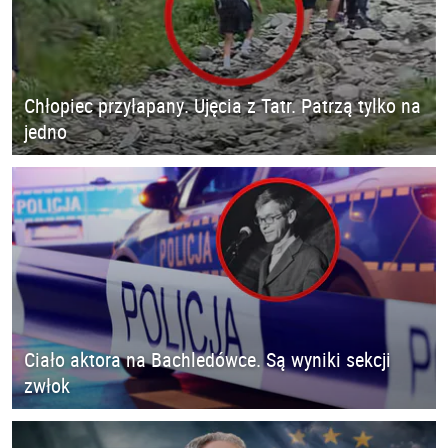
Chłopiec przyłapany. Ujęcia z Tatr. Patrzą tylko na
jedno
Ciało aktora na Bachledówce. Są wyniki sekcji
zwłok