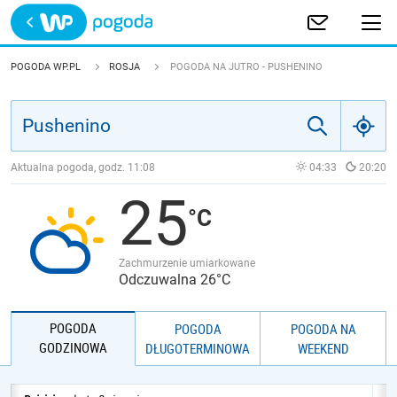
Trwa ładowanie
POLSKA
POGODA WP.PL
ROSJA
POGODA NA JUTRO - PUSHENINO
EUROPA
ŚWIAT
Aktualna pogoda, godz.
11:08
04:33
20:20
25
JAKOŚĆ POWIETRZA
Zachmurzenie umiarkowane
Odczuwalna 26°C
POGODA
POGODA
POGODA NA
GODZINOWA
DŁUGOTERMINOWA
WEEKEND