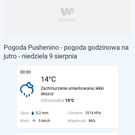
Pogoda Pushenino - pogoda godzinowa na
jutro
- niedziela 9 sierpnia
00:00
14°C
Zachmurzenie umiarkowane, lekki
deszcz
Odczuwalna
15°C
Opad:
0.2 mm
Ciśnienie:
1014 hPa
Wiatr:
5 km/h
Wilgotność:
96%