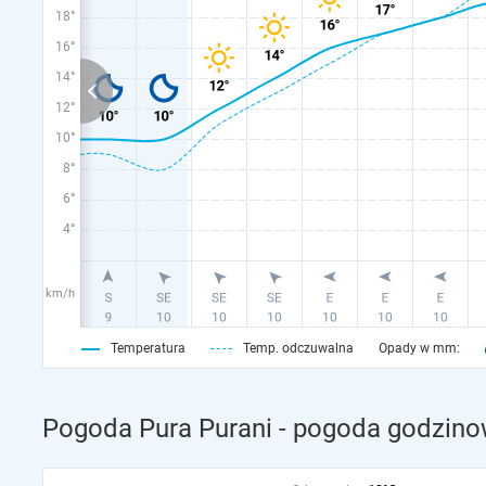
18°
16°
14°
12°
10°
8°
6°
4°
km/h
Temperatura
Temp. odczuwalna
Opady w mm:
Pogoda Pura Purani - pogoda godzinow