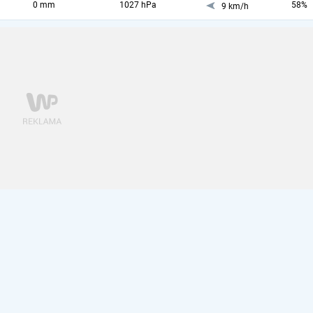
0 mm
1027 hPa
58%
9 km/h