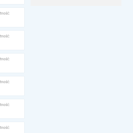
tność:
tność:
tność:
tność:
tność:
tność: