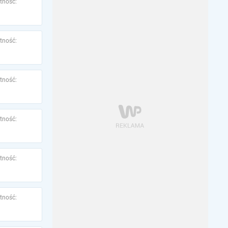
tność:
tność:
tność:
tność:
tność:
tność: