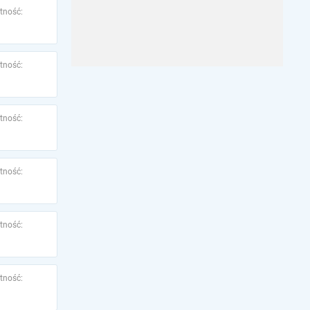
tność:
tność:
tność:
tność:
tność:
tność: