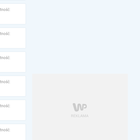
tność:
tność:
tność:
tność:
tność:
tność: