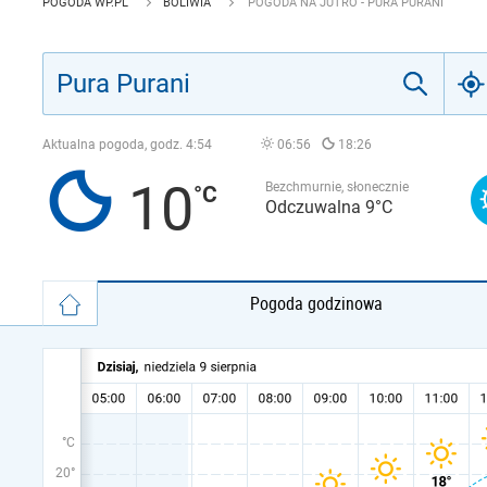
POGODA WP.PL
BOLIWIA
POGODA NA JUTRO - PURA PURANI
Aktualna pogoda, godz.
4:54
06:56
18:26
10
Bezchmurnie, słonecznie
Odczuwalna 9°C
Pogoda godzinowa
°C
20°