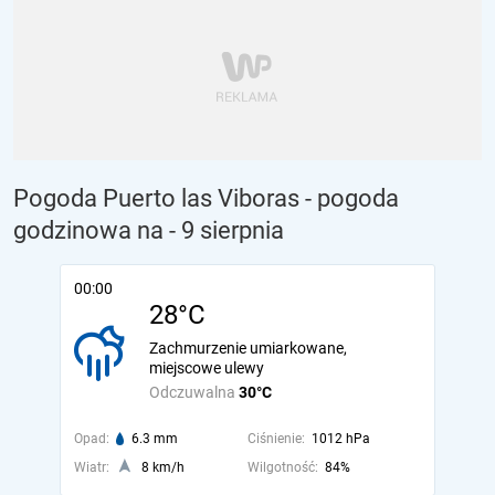
Pogoda Puerto las Viboras - pogoda
godzinowa na
- 9 sierpnia
00:00
28°C
Zachmurzenie umiarkowane,
miejscowe ulewy
Odczuwalna
30°C
Opad:
6.3 mm
Ciśnienie:
1012 hPa
Wiatr:
8 km/h
Wilgotność:
84%