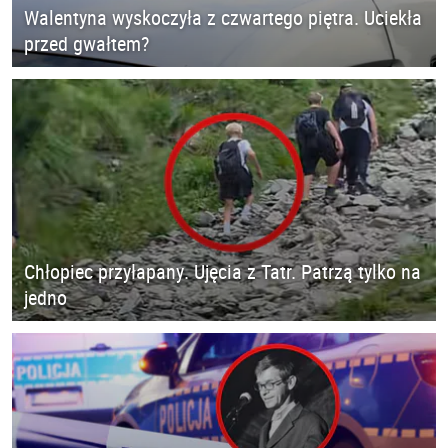
Walentyna wyskoczyła z czwartego piętra. Uciekła
przed gwałtem?
Chłopiec przyłapany. Ujęcia z Tatr. Patrzą tylko na
jedno