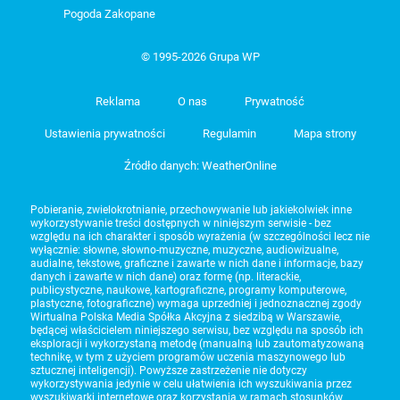
Pogoda Zakopane
© 1995-2026 Grupa WP
Reklama
O nas
Prywatność
Ustawienia prywatności
Regulamin
Mapa strony
Źródło danych: WeatherOnline
Pobieranie, zwielokrotnianie, przechowywanie lub jakiekolwiek inne
wykorzystywanie treści dostępnych w niniejszym serwisie - bez
względu na ich charakter i sposób wyrażenia (w szczególności lecz nie
wyłącznie: słowne, słowno-muzyczne, muzyczne, audiowizualne,
audialne, tekstowe, graficzne i zawarte w nich dane i informacje, bazy
danych i zawarte w nich dane) oraz formę (np. literackie,
publicystyczne, naukowe, kartograficzne, programy komputerowe,
plastyczne, fotograficzne) wymaga uprzedniej i jednoznacznej zgody
Wirtualna Polska Media Spółka Akcyjna z siedzibą w Warszawie,
będącej właścicielem niniejszego serwisu, bez względu na sposób ich
eksploracji i wykorzystaną metodę (manualną lub zautomatyzowaną
technikę, w tym z użyciem programów uczenia maszynowego lub
sztucznej inteligencji). Powyższe zastrzeżenie nie dotyczy
wykorzystywania jedynie w celu ułatwienia ich wyszukiwania przez
wyszukiwarki internetowe oraz korzystania w ramach stosunków