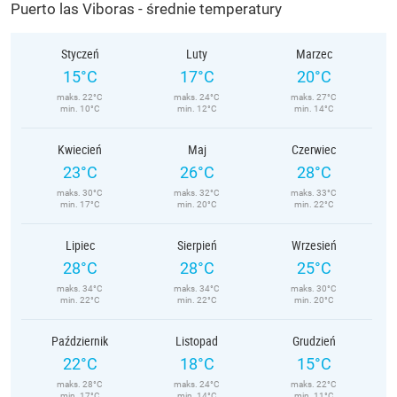
Puerto las Viboras - średnie temperatury
Styczeń
Luty
Marzec
15°C
17°C
20°C
maks. 22°C
maks. 24°C
maks. 27°C
min. 10°C
min. 12°C
min. 14°C
Kwiecień
Maj
Czerwiec
23°C
26°C
28°C
maks. 30°C
maks. 32°C
maks. 33°C
min. 17°C
min. 20°C
min. 22°C
Lipiec
Sierpień
Wrzesień
28°C
28°C
25°C
maks. 34°C
maks. 34°C
maks. 30°C
min. 22°C
min. 22°C
min. 20°C
Październik
Listopad
Grudzień
22°C
18°C
15°C
maks. 28°C
maks. 24°C
maks. 22°C
min. 17°C
min. 14°C
min. 11°C