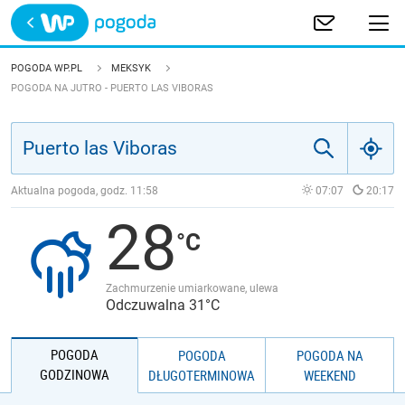
Trwa ładowanie
POLSKA
POGODA WP.PL
MEKSYK
POGODA NA JUTRO - PUERTO LAS VIBORAS
EUROPA
ŚWIAT
Aktualna pogoda, godz.
11:58
07:07
20:17
JAKOŚĆ POWIETRZA
28
Zachmurzenie umiarkowane, ulewa
Odczuwalna 31°C
POGODA
POGODA
POGODA NA
GODZINOWA
DŁUGOTERMINOWA
WEEKEND