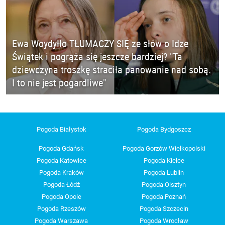
Ewa Woydyłło TŁUMACZY SIĘ ze słów o Idze
Świątek i pogrąża się jeszcze bardziej? "Ta
dziewczyna troszkę straciła panowanie nad sobą.
I to nie jest pogardliwe"
Pogoda Białystok
Pogoda Bydgoszcz
Pogoda Gdańsk
Pogoda Gorzów Wielkopolski
Pogoda Katowice
Pogoda Kielce
Pogoda Kraków
Pogoda Lublin
Pogoda Łódź
Pogoda Olsztyn
Pogoda Opole
Pogoda Poznań
Pogoda Rzeszów
Pogoda Szczecin
Pogoda Warszawa
Pogoda Wrocław