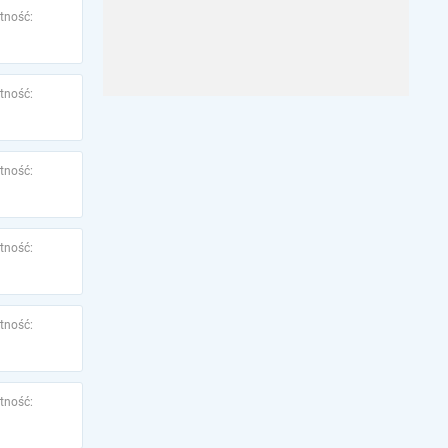
tność:
tność:
tność:
tność:
tność:
tność: