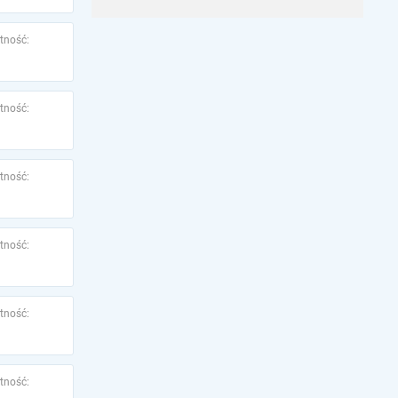
tność:
tność:
tność:
tność:
tność:
tność: