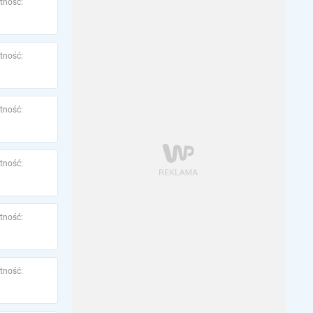
tność:
tność:
tność:
tność:
tność:
tność: