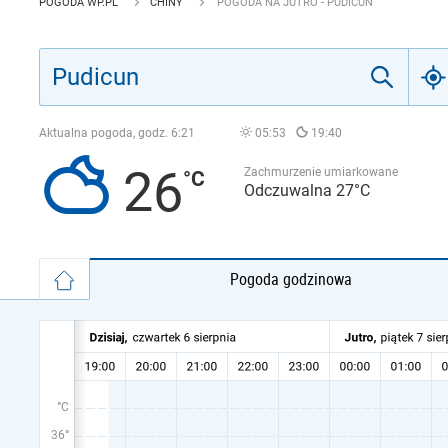
POGODA WP.PL
CHINY
POGODA NA JUTRO - PUDICUN
Aktualna pogoda, godz.
6:21
05:53
19:40
26
Zachmurzenie umiarkowane
Odczuwalna 27°C
Pogoda godzinowa
°C
36°