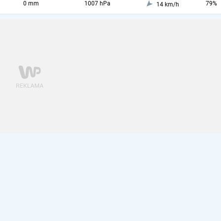
0 mm
1007 hPa
79%
14 km/h