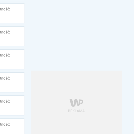
tność:
tność:
tność:
tność:
tność:
tność: