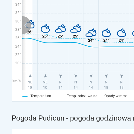
34°
32°
30°
28°
26°
24°
22°
20°
km/h
Temperatura
Temp. odczuwalna
Opady w mm:
Pogoda Pudicun - pogoda godzinowa n