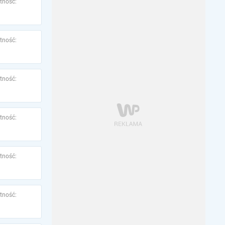
tność:
tność:
tność:
tność:
tność:
tność: