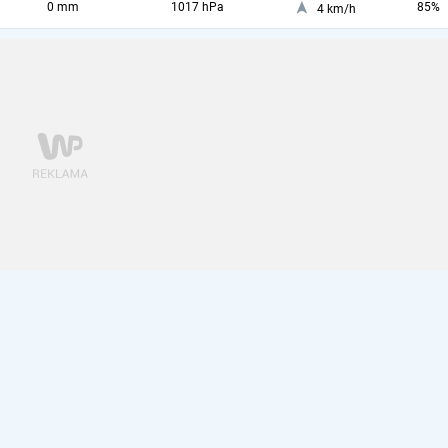
0 mm
1017 hPa
85%
4 km/h