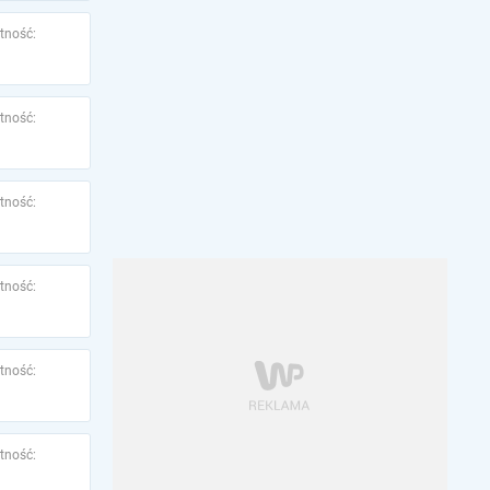
tność:
tność:
tność:
tność:
tność:
tność: