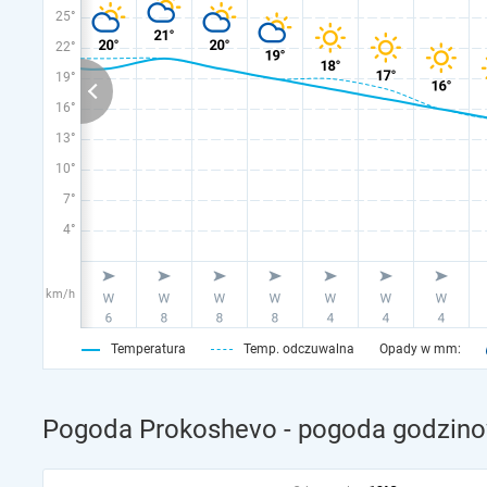
25°
22°
19°
16°
13°
10°
7°
4°
km/h
Temperatura
Temp. odczuwalna
Opady w mm:
Pogoda Prokoshevo - pogoda godzino