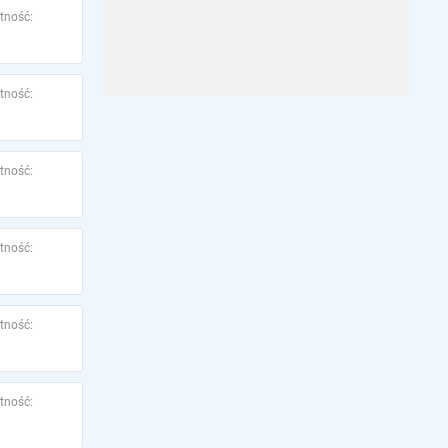
tność:
tność:
tność:
tność:
tność:
tność: