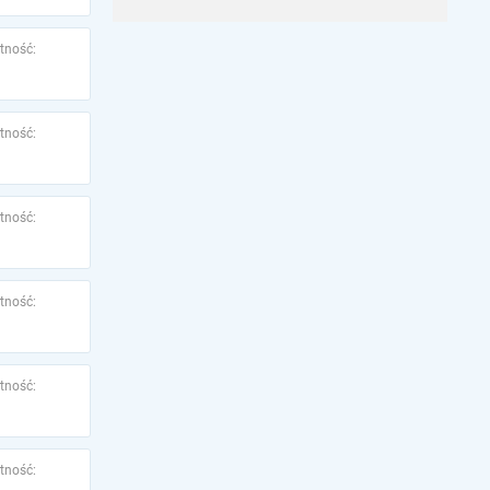
tność:
tność:
tność:
tność:
tność:
tność: