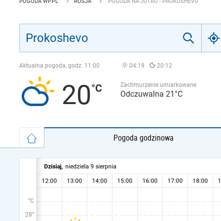
POGODA WP.PL
ROSJA
POGODA NA JUTRO - PROKOSHEVO
Aktualna pogoda, godz.
11:00
04:19
20:12
20
Zachmurzenie umiarkowane
Odczuwalna 21°C
Pogoda godzinowa
°C
28°