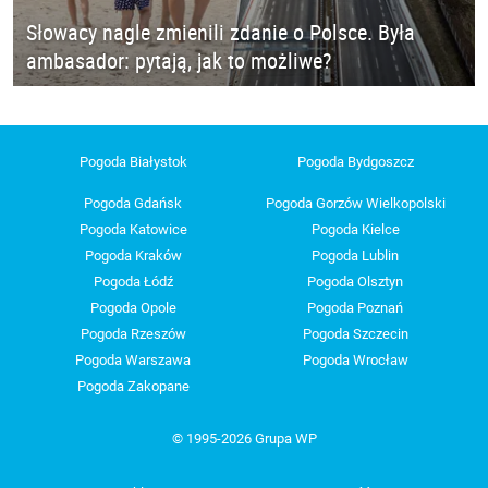
Słowacy nagle zmienili zdanie o Polsce. Była
ambasador: pytają, jak to możliwe?
Pogoda Białystok
Pogoda Bydgoszcz
Pogoda Gdańsk
Pogoda Gorzów Wielkopolski
Pogoda Katowice
Pogoda Kielce
Pogoda Kraków
Pogoda Lublin
Pogoda Łódź
Pogoda Olsztyn
Pogoda Opole
Pogoda Poznań
Pogoda Rzeszów
Pogoda Szczecin
Pogoda Warszawa
Pogoda Wrocław
Pogoda Zakopane
© 1995-2026 Grupa WP