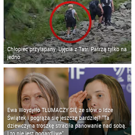
Chłopiec przyłapany. Ujęcia z Tatr. Patrzą tylko na
jedno
Ewa Woydyłło TŁUMACZY SIĘ ze słów o Idze
Świątek i pogrąża się jeszcze bardziej? "Ta
dziewczyna troszkę straciła panowanie nad sobą.
I to nie jest pogardliwe"