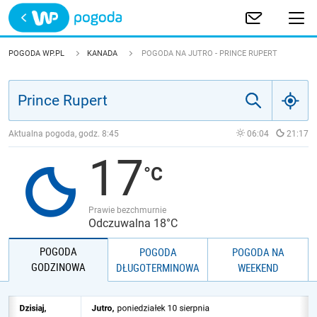
Trwa ładowanie
POLSKA
POGODA WP.PL
KANADA
POGODA NA JUTRO - PRINCE RUPERT
EUROPA
ŚWIAT
Aktualna pogoda, godz.
8:45
06:04
21:17
17
JAKOŚĆ POWIETRZA
Prawie bezchmurnie
Odczuwalna 18°C
POGODA
POGODA
POGODA NA
GODZINOWA
DŁUGOTERMINOWA
WEEKEND