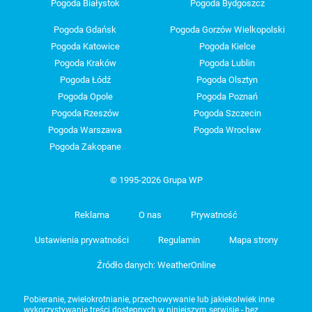
Pogoda Białystok
Pogoda Bydgoszcz
Pogoda Gdańsk
Pogoda Gorzów Wielkopolski
Pogoda Katowice
Pogoda Kielce
Pogoda Kraków
Pogoda Lublin
Pogoda Łódź
Pogoda Olsztyn
Pogoda Opole
Pogoda Poznań
Pogoda Rzeszów
Pogoda Szczecin
Pogoda Warszawa
Pogoda Wrocław
Pogoda Zakopane
© 1995-2026 Grupa WP
Reklama
O nas
Prywatność
Ustawienia prywatności
Regulamin
Mapa strony
Źródło danych: WeatherOnline
Pobieranie, zwielokrotnianie, przechowywanie lub jakiekolwiek inne
wykorzystywanie treści dostępnych w niniejszym serwisie - bez