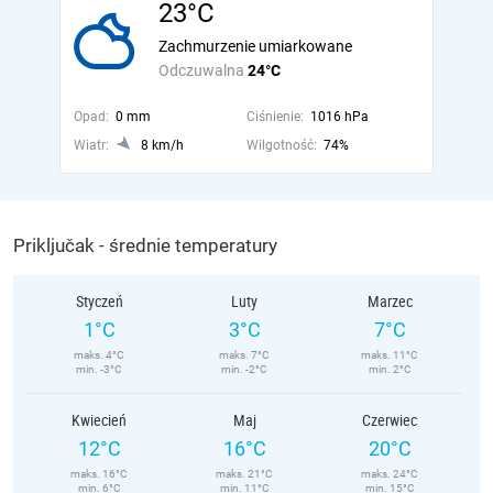
23°C
Zachmurzenie umiarkowane
Odczuwalna
24°C
Opad:
0 mm
Ciśnienie:
1016 hPa
Wiatr:
8 km/h
Wilgotność:
74%
Priključak - średnie temperatury
Styczeń
Luty
Marzec
1°C
3°C
7°C
maks. 4°C
maks. 7°C
maks. 11°C
min. -3°C
min. -2°C
min. 2°C
Kwiecień
Maj
Czerwiec
12°C
16°C
20°C
maks. 16°C
maks. 21°C
maks. 24°C
min. 6°C
min. 11°C
min. 15°C