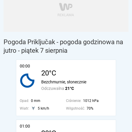
Pogoda Priključak - pogoda godzinowa na
jutro
- piątek 7 sierpnia
00:00
20°C
Bezchmurnie, słonecznie
Odczuwalna
21°C
Opad:
0 mm
Ciśnienie:
1012 hPa
Wiatr:
5 km/h
Wilgotność:
70%
01:00