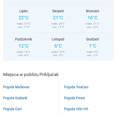
Lipiec
Sierpień
Wrzesień
22°C
21°C
16°C
maks. 27°C
maks. 26°C
maks. 21°C
min. 17°C
min. 17°C
min. 12°C
Październik
Listopad
Grudzień
12°C
6°C
1°C
maks. 16°C
maks. 10°C
maks. 5°C
min. 8°C
min. 3°C
min. -2°C
Miejsca w pobliżu Priključak
Pogoda Mačkovac
Pogoda Trnačani
Pogoda Grabarik
Pogoda Pivare
Pogoda Čairi
Pogoda Oštri Vrh