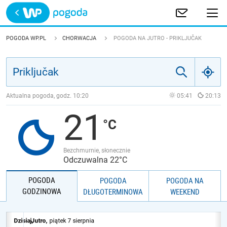
Trwa ładowanie
POLSKA
POGODA WP.PL
CHORWACJA
POGODA NA JUTRO - PRIKLJUČAK
EUROPA
ŚWIAT
Aktualna pogoda, godz.
10:20
05:41
20:13
21
JAKOŚĆ POWIETRZA
Bezchmurnie, słonecznie
Odczuwalna 22°C
POGODA
POGODA
POGODA NA
GODZINOWA
DŁUGOTERMINOWA
WEEKEND