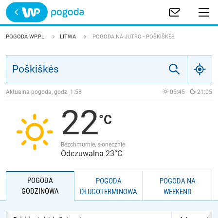
Trwa ładowanie
POLSKA
POGODA WP.PL
LITWA
POGODA NA JUTRO - POŠKIŠKĖS
EUROPA
ŚWIAT
Aktualna pogoda, godz.
1:58
05:45
21:05
22
JAKOŚĆ POWIETRZA
Bezchmurnie, słonecznie
Odczuwalna 23°C
POGODA
POGODA
POGODA NA
GODZINOWA
DŁUGOTERMINOWA
WEEKEND