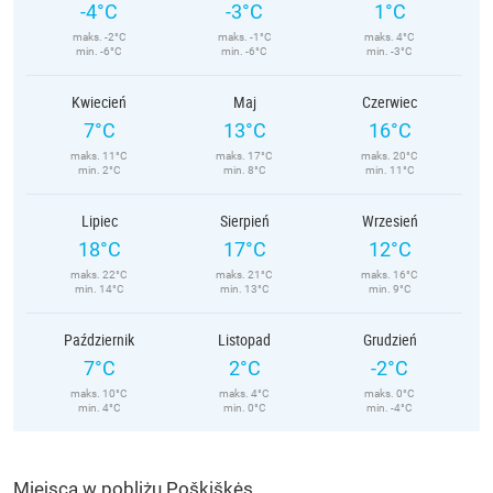
-4°C
-3°C
1°C
maks. -2°C
maks. -1°C
maks. 4°C
min. -6°C
min. -6°C
min. -3°C
Kwiecień
Maj
Czerwiec
7°C
13°C
16°C
maks. 11°C
maks. 17°C
maks. 20°C
min. 2°C
min. 8°C
min. 11°C
Lipiec
Sierpień
Wrzesień
18°C
17°C
12°C
maks. 22°C
maks. 21°C
maks. 16°C
min. 14°C
min. 13°C
min. 9°C
Październik
Listopad
Grudzień
7°C
2°C
-2°C
maks. 10°C
maks. 4°C
maks. 0°C
min. 4°C
min. 0°C
min. -4°C
Miejsca w pobliżu Poškiškės