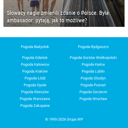
Słowacy nagle zmienili zdanie o Polsce. Była
ambasador: pytają, jak to możliwe?
Pogoda Białystok
Pogoda Bydgoszcz
Pogoda Gdańsk
Pogoda Gorzów Wielkopolski
Pogoda Katowice
Pogoda Kielce
Pogoda Kraków
Pogoda Lublin
Pogoda Łódź
Pogoda Olsztyn
Pogoda Opole
Pogoda Poznań
Pogoda Rzeszów
Pogoda Szczecin
Pogoda Warszawa
Pogoda Wrocław
Pogoda Zakopane
© 1995-2026 Grupa WP