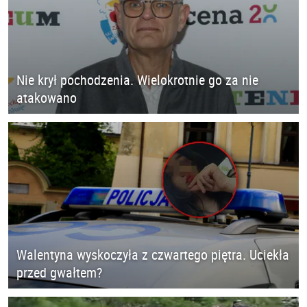
Nie krył pochodzenia. Wielokrotnie go za nie
atakowano
Walentyna wyskoczyła z czwartego piętra. Uciekła
przed gwałtem?