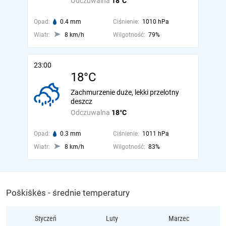
Odczuwalna
18°C
Opad:
0.4 mm
Ciśnienie:
1010 hPa
Wiatr:
8 km/h
Wilgotność:
79%
23:00
18°C
Zachmurzenie duże, lekki przelotny
deszcz
Odczuwalna
18°C
Opad:
0.3 mm
Ciśnienie:
1011 hPa
Wiatr:
8 km/h
Wilgotność:
83%
Poškiškės - średnie temperatury
Styczeń
Luty
Marzec