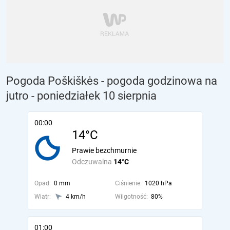
Pogoda Poškiškės - pogoda godzinowa na
jutro
- poniedziałek 10 sierpnia
00:00
14°C
Prawie bezchmurnie
Odczuwalna
14°C
Opad:
0 mm
Ciśnienie:
1020 hPa
Wiatr:
4 km/h
Wilgotność:
80%
01:00