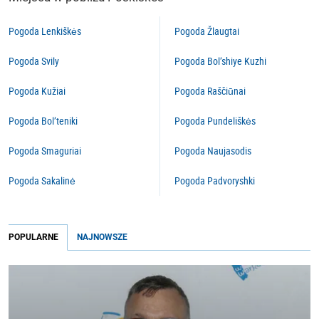
Pogoda Lenkiškės
Pogoda Žlaugtai
Pogoda Svily
Pogoda Bol’shiye Kuzhi
Pogoda Kužiai
Pogoda Raščiūnai
Pogoda Bol’teniki
Pogoda Pundeliškės
Pogoda Smaguriai
Pogoda Naujasodis
Pogoda Sakalinė
Pogoda Padvoryshki
POPULARNE
NAJNOWSZE