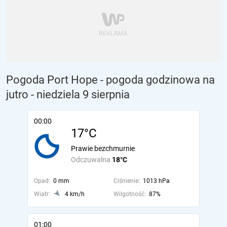
Pogoda Port Hope - pogoda godzinowa na
jutro
- niedziela 9 sierpnia
00:00
17°C
Prawie bezchmurnie
Odczuwalna
18°C
Opad:
0 mm
Ciśnienie:
1013 hPa
Wiatr:
4 km/h
Wilgotność:
87%
01:00