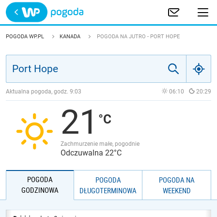
Trwa ładowanie
POLSKA
POGODA WP.PL
KANADA
POGODA NA JUTRO - PORT HOPE
EUROPA
ŚWIAT
Aktualna pogoda, godz.
9:03
06:10
20:29
21
JAKOŚĆ POWIETRZA
Zachmurzenie małe, pogodnie
Odczuwalna 22°C
POGODA
POGODA
POGODA NA
GODZINOWA
DŁUGOTERMINOWA
WEEKEND