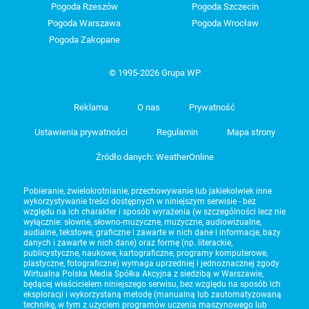
Pogoda Rzeszów
Pogoda Szczecin
Pogoda Warszawa
Pogoda Wrocław
Pogoda Zakopane
© 1995-2026 Grupa WP
Reklama
O nas
Prywatność
Ustawienia prywatności
Regulamin
Mapa strony
Źródło danych: WeatherOnline
Pobieranie, zwielokrotnianie, przechowywanie lub jakiekolwiek inne
wykorzystywanie treści dostępnych w niniejszym serwisie - bez
względu na ich charakter i sposób wyrażenia (w szczególności lecz nie
wyłącznie: słowne, słowno-muzyczne, muzyczne, audiowizualne,
audialne, tekstowe, graficzne i zawarte w nich dane i informacje, bazy
danych i zawarte w nich dane) oraz formę (np. literackie,
publicystyczne, naukowe, kartograficzne, programy komputerowe,
plastyczne, fotograficzne) wymaga uprzedniej i jednoznacznej zgody
Wirtualna Polska Media Spółka Akcyjna z siedzibą w Warszawie,
będącej właścicielem niniejszego serwisu, bez względu na sposób ich
eksploracji i wykorzystaną metodę (manualną lub zautomatyzowaną
technikę, w tym z użyciem programów uczenia maszynowego lub