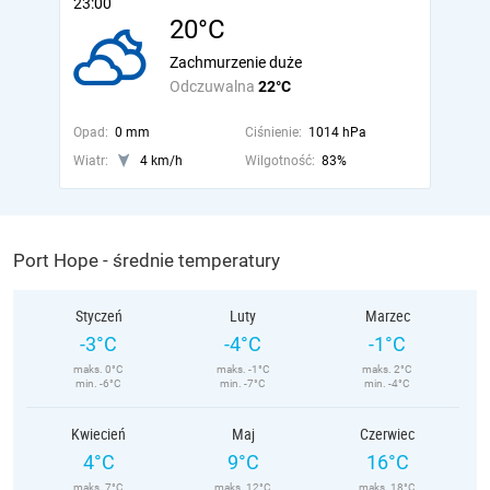
23:00
20°C
Zachmurzenie duże
Odczuwalna
22°C
Opad:
0 mm
Ciśnienie:
1014 hPa
Wiatr:
4 km/h
Wilgotność:
83%
Port Hope - średnie temperatury
Styczeń
Luty
Marzec
-3°C
-4°C
-1°C
maks. 0°C
maks. -1°C
maks. 2°C
min. -6°C
min. -7°C
min. -4°C
Kwiecień
Maj
Czerwiec
4°C
9°C
16°C
maks. 7°C
maks. 12°C
maks. 18°C