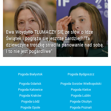
Ewa Woydyłło TŁUMACZY SIĘ ze słów o Idze
Świątek i pogrąża się jeszcze bardziej? "Ta
dziewczyna troszkę straciła panowanie nad sobą.
I to nie jest pogardliwe"
Pogoda Białystok
Pogoda Bydgoszcz
Pogoda Gdańsk
Pogoda Gorzów Wielkopolski
Pogoda Katowice
Pogoda Kielce
Pogoda Kraków
Pogoda Lublin
Pogoda Łódź
Pogoda Olsztyn
Pogoda Opole
Pogoda Poznań