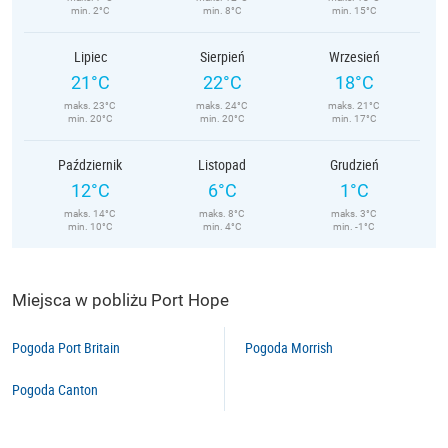
min. 2°C
min. 8°C
min. 15°C
Lipiec
Sierpień
Wrzesień
21°C
22°C
18°C
maks. 23°C
maks. 24°C
maks. 21°C
min. 20°C
min. 20°C
min. 17°C
Październik
Listopad
Grudzień
12°C
6°C
1°C
maks. 14°C
maks. 8°C
maks. 3°C
min. 10°C
min. 4°C
min. -1°C
Miejsca w pobliżu Port Hope
Pogoda Port Britain
Pogoda Morrish
Pogoda Canton