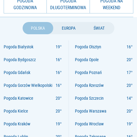
POGODA
POGODA
POGODA NA
GODZINOWA
DŁUGOTERMINOWA
WEEKEND
POLSKA
EUROPA
ŚWIAT
Pogoda Białystok
Pogoda Olsztyn
Pogoda Bydgoszcz
Pogoda Opole
Pogoda Gdańsk
Pogoda Poznań
Pogoda Gorzów Wielkopolski
Pogoda Rzeszów
Pogoda Katowice
Pogoda Szczecin
Pogoda Kielce
Pogoda Warszawa
Pogoda Kraków
Pogoda Wrocław
Pogoda Lublin
Pogoda Zakopane