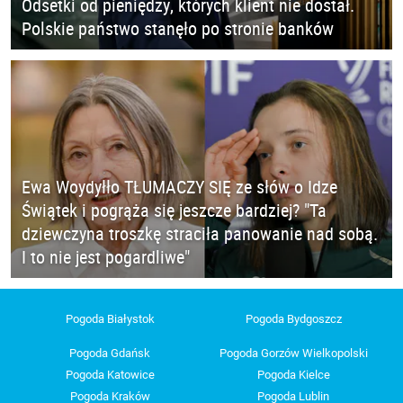
Odsetki od pieniędzy, których klient nie dostał.
Polskie państwo stanęło po stronie banków
Ewa Woydyłło TŁUMACZY SIĘ ze słów o Idze
Świątek i pogrąża się jeszcze bardziej? "Ta
dziewczyna troszkę straciła panowanie nad sobą.
I to nie jest pogardliwe"
Pogoda Białystok
Pogoda Bydgoszcz
Pogoda Gdańsk
Pogoda Gorzów Wielkopolski
Pogoda Katowice
Pogoda Kielce
Pogoda Kraków
Pogoda Lublin