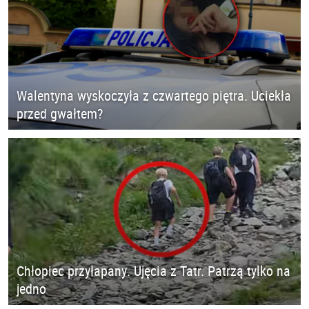
Walentyna wyskoczyła z czwartego piętra. Uciekła
przed gwałtem?
Chłopiec przyłapany. Ujęcia z Tatr. Patrzą tylko na
jedno