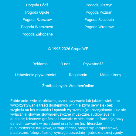
Pogoda Łódź
Pogoda Olsztyn
Pogoda Opole
Pogoda Poznań
Pogoda Rzeszów
Pogoda Szczecin
Pogoda Warszawa
Pogoda Wrocław
Pogoda Zakopane
© 1995-2026 Grupa WP
Reklama
O nas
Prywatność
Ustawienia prywatności
Regulamin
Mapa strony
Źródło danych: WeatherOnline
Pobieranie, zwielokrotnianie, przechowywanie lub jakiekolwiek inne
wykorzystywanie treści dostępnych w niniejszym serwisie - bez
względu na ich charakter i sposób wyrażenia (w szczególności lecz nie
wyłącznie: słowne, słowno-muzyczne, muzyczne, audiowizualne,
audialne, tekstowe, graficzne i zawarte w nich dane i informacje, bazy
danych i zawarte w nich dane) oraz formę (np. literackie,
publicystyczne, naukowe, kartograficzne, programy komputerowe,
plastyczne, fotograficzne) wymaga uprzedniej i jednoznacznej zgody