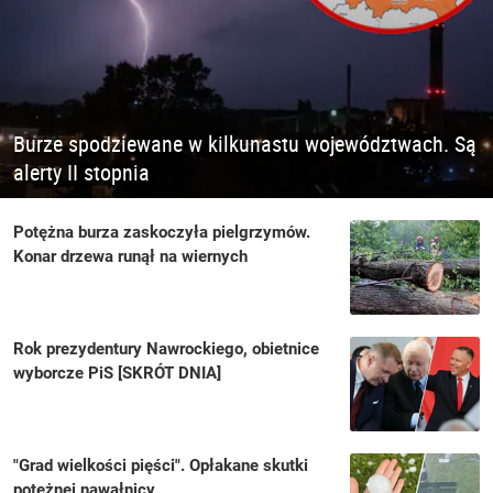
Burze spodziewane w kilkunastu województwach. Są
alerty II stopnia
Potężna burza zaskoczyła pielgrzymów.
Konar drzewa runął na wiernych
Rok prezydentury Nawrockiego, obietnice
wyborcze PiS [SKRÓT DNIA]
"Grad wielkości pięści". Opłakane skutki
potężnej nawałnicy