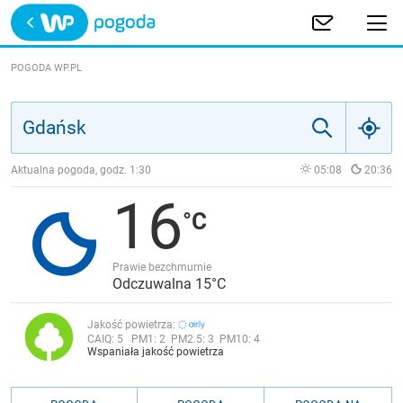
Trwa ładowanie
POLSKA
POGODA WP.PL
EUROPA
ŚWIAT
Aktualna pogoda, godz.
1:30
05:08
20:36
16
JAKOŚĆ POWIETRZA
Prawie bezchmurnie
Odczuwalna 15°C
Jakość powietrza:
CAIQ:
5
PM1:
2
PM2.5:
3
PM10:
4
Wspaniała jakość powietrza