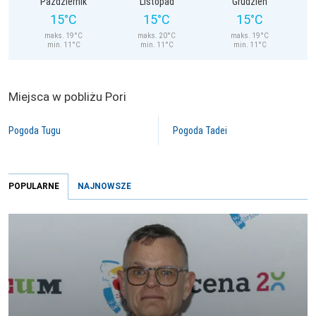
Październik
Listopad
Grudzień
15°C
15°C
15°C
maks. 19°C
maks. 20°C
maks. 19°C
min. 11°C
min. 11°C
min. 11°C
Miejsca w pobliżu Pori
Pogoda Tugu
Pogoda Tadei
POPULARNE
NAJNOWSZE