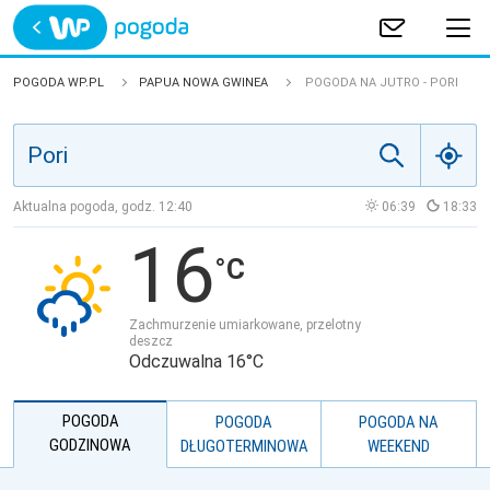
Trwa ładowanie
POLSKA
POGODA WP.PL
PAPUA NOWA GWINEA
POGODA NA JUTRO - PORI
EUROPA
ŚWIAT
Aktualna pogoda, godz.
12:40
06:39
18:33
16
JAKOŚĆ POWIETRZA
Zachmurzenie umiarkowane, przelotny
deszcz
Odczuwalna 16°C
POGODA
POGODA
POGODA NA
GODZINOWA
DŁUGOTERMINOWA
WEEKEND