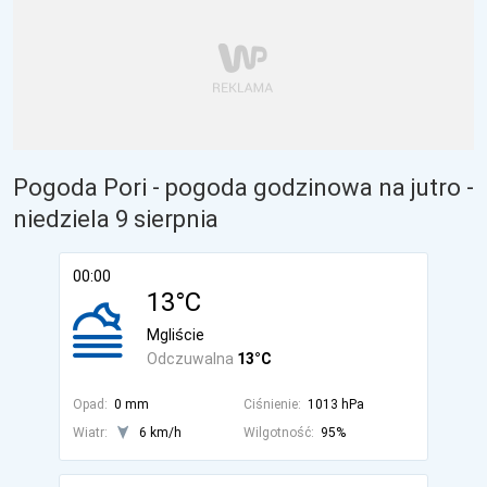
Pogoda Pori - pogoda godzinowa na jutro
-
niedziela 9 sierpnia
00:00
13°C
Mgliście
Odczuwalna
13°C
Opad:
0 mm
Ciśnienie:
1013 hPa
Wiatr:
6 km/h
Wilgotność:
95%