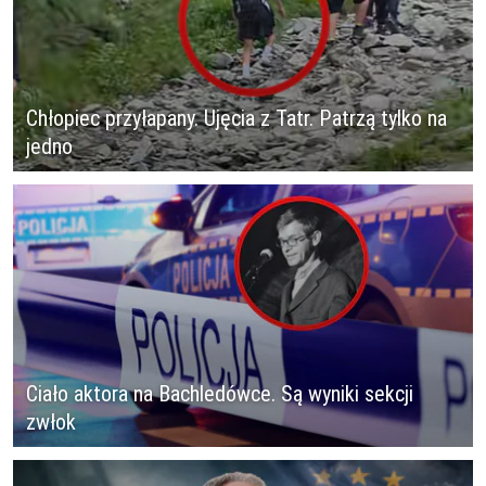
Chłopiec przyłapany. Ujęcia z Tatr. Patrzą tylko na
jedno
Ciało aktora na Bachledówce. Są wyniki sekcji
zwłok