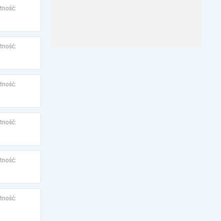
tność:
tność:
tność:
tność:
tność:
tność: