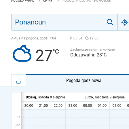
POGODA WP.PL
CHINY
POGODA NA JUTRO - PONANCUN
Aktualna pogoda, godz.
7:04
05:54
19:38
27
Zachmurzenie umiarkowane
Odczuwalna 28°C
Pogoda godzinowa
°C
34°