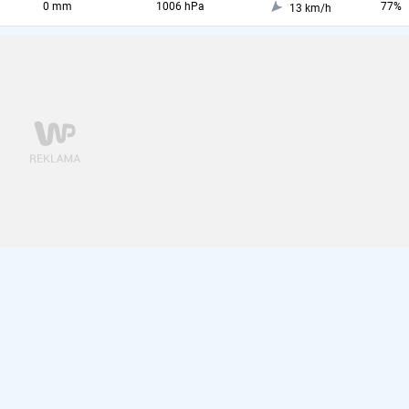
0 mm
1006 hPa
77%
13 km/h