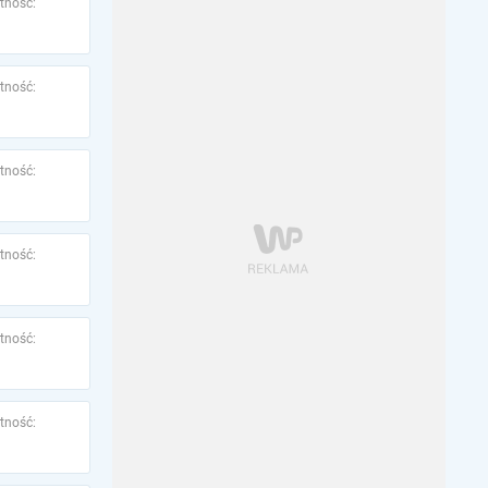
tność:
tność:
tność:
tność:
tność:
tność: