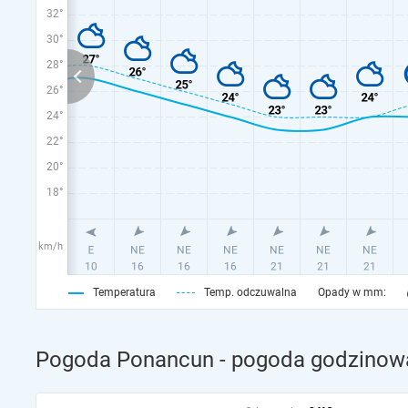
32°
30°
28°
26°
24°
22°
20°
18°
km/h
Temperatura
Temp. odczuwalna
Opady w mm:
Pogoda Ponancun - pogoda godzinowa