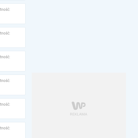
tność:
tność:
tność:
tność:
tność:
tność: