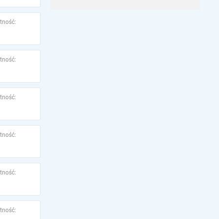
tność:
tność:
tność:
tność:
tność:
tność: