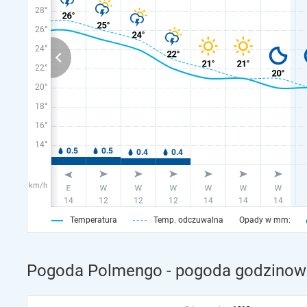
28°
26°
24°
22°
20°
18°
16°
14°
km/h
Temperatura
Temp. odczuwalna
Opady w mm:
Pogoda Polmengo - pogoda godzinowa