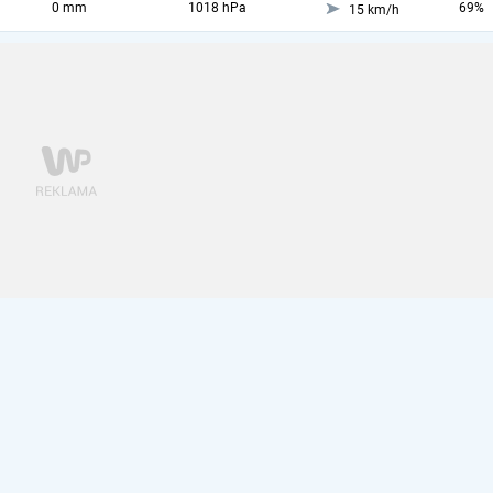
0 mm
1018 hPa
69%
15 km/h