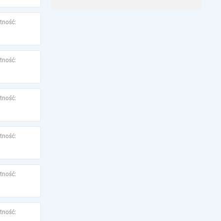
tność:
tność:
tność:
tność:
tność:
tność: