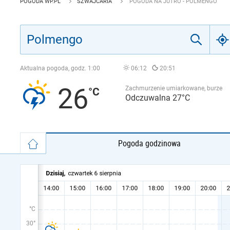
POGODA WP.PL
SZWAJCARIA
POGODA NA JUTRO - POLMENGO
Aktualna pogoda, godz.
1:00
06:12
20:51
26
Zachmurzenie umiarkowane, burze
Odczuwalna 27°C
Pogoda godzinowa
°C
30°