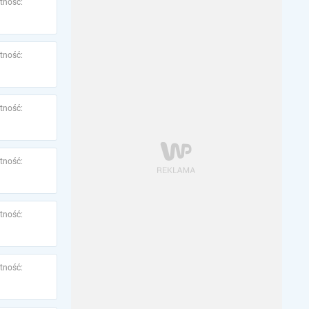
tność:
tność:
tność:
tność:
tność:
tność: