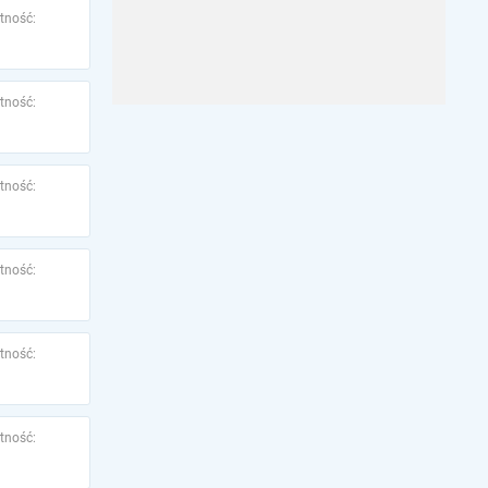
tność:
tność:
tność:
tność:
tność:
tność: