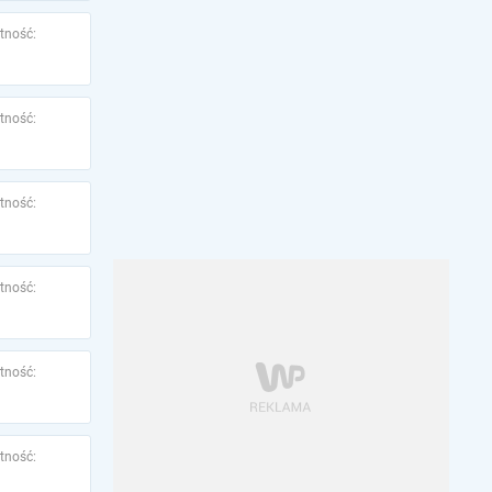
tność:
tność:
tność:
tność:
tność:
tność: