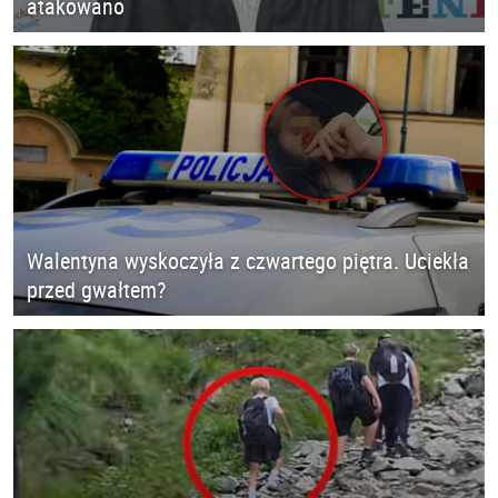
atakowano
Walentyna wyskoczyła z czwartego piętra. Uciekła
przed gwałtem?