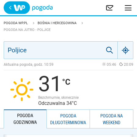
Trwa ładowanie
POLSKA
POGODA WP.PL
BOŚNIA I HERCEGOWINA
POGODA NA JUTRO - POLJICE
EUROPA
ŚWIAT
Aktualna pogoda, godz.
10:59
05:46
20:09
JAKOŚĆ POWIETRZA
31
Bezchmurnie, słonecznie
Odczuwalna 34°C
POGODA
POGODA
POGODA NA
GODZINOWA
DŁUGOTERMINOWA
WEEKEND