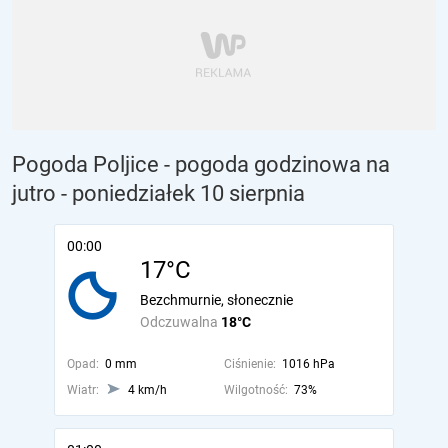
Pogoda Poljice - pogoda godzinowa na
jutro
- poniedziałek 10 sierpnia
00:00
17°C
Bezchmurnie, słonecznie
Odczuwalna
18°C
Opad:
0 mm
Ciśnienie:
1016 hPa
Wiatr:
4 km/h
Wilgotność:
73%