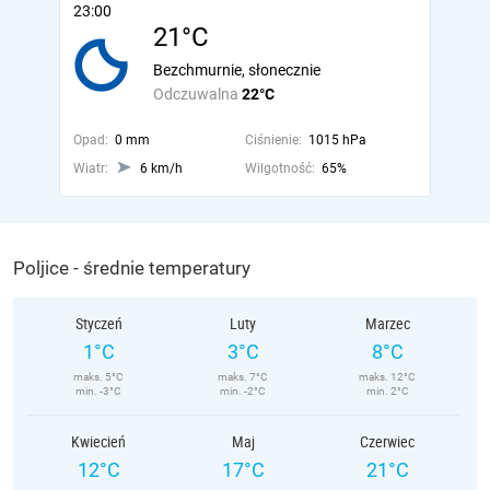
23:00
21°C
Bezchmurnie, słonecznie
Odczuwalna
22°C
Opad:
0 mm
Ciśnienie:
1015 hPa
Wiatr:
6 km/h
Wilgotność:
65%
Poljice - średnie temperatury
Styczeń
Luty
Marzec
1°C
3°C
8°C
maks. 5°C
maks. 7°C
maks. 12°C
min. -3°C
min. -2°C
min. 2°C
Kwiecień
Maj
Czerwiec
12°C
17°C
21°C