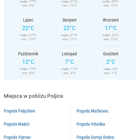
maks. 17°C
maks. 21°C
maks. 25°C
min. 6°C
min. 11°C
min. 15°C
Lipiec
Sierpień
Wrzesień
22°C
22°C
17°C
maks. 27°C
maks. 27°C
maks. 22°C
min. 17°C
min. 17°C
min. 12°C
Październik
Listopad
Grudzień
12°C
7°C
2°C
maks. 17°C
maks. 11°C
maks. 5°C
min. 8°C
min. 3°C
min. -1°C
Miejsca w pobliżu Poljice
Pogoda Paljuštine
Pogoda Mačkovac
Pogoda Makići
Pogoda Vrbaška
Pogoda Vijenac
Pogoda Gornja Dolina