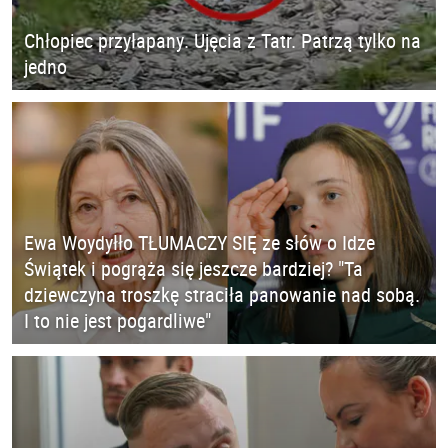
Chłopiec przyłapany. Ujęcia z Tatr. Patrzą tylko na
jedno
Ewa Woydyłło TŁUMACZY SIĘ ze słów o Idze
Świątek i pogrąża się jeszcze bardziej? "Ta
dziewczyna troszkę straciła panowanie nad sobą.
I to nie jest pogardliwe"