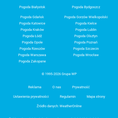
Pogoda Białystok
Pogoda Bydgoszcz
Pogoda Gdańsk
Pogoda Gorzów Wielkopolski
Pogoda Katowice
Pogoda Kielce
Pogoda Kraków
Pogoda Lublin
Pogoda Łódź
Pogoda Olsztyn
Pogoda Opole
Pogoda Poznań
Pogoda Rzeszów
Pogoda Szczecin
Pogoda Warszawa
Pogoda Wrocław
Pogoda Zakopane
© 1995-2026 Grupa WP
Reklama
O nas
Prywatność
Ustawienia prywatności
Regulamin
Mapa strony
Źródło danych: WeatherOnline