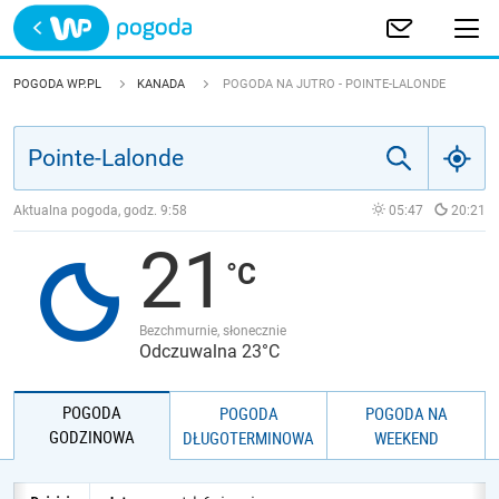
Trwa ładowanie
POLSKA
POGODA WP.PL
KANADA
POGODA NA JUTRO - POINTE-LALONDE
EUROPA
ŚWIAT
Aktualna pogoda, godz.
9:58
05:47
20:21
21
JAKOŚĆ POWIETRZA
Bezchmurnie, słonecznie
Odczuwalna 23°C
POGODA
POGODA
POGODA NA
GODZINOWA
DŁUGOTERMINOWA
WEEKEND