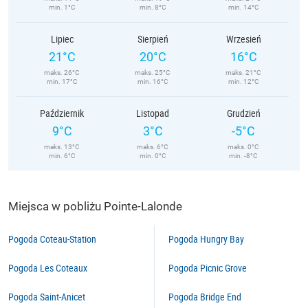
min. 1°C
min. 8°C
min. 14°C
Lipiec
Sierpień
Wrzesień
21°C
20°C
16°C
maks. 26°C
maks. 25°C
maks. 21°C
min. 17°C
min. 16°C
min. 12°C
Październik
Listopad
Grudzień
9°C
3°C
-5°C
maks. 13°C
maks. 6°C
maks. 0°C
min. 6°C
min. 0°C
min. -8°C
Miejsca w pobliżu Pointe-Lalonde
Pogoda Coteau-Station
Pogoda Hungry Bay
Pogoda Les Coteaux
Pogoda Picnic Grove
Pogoda Saint-Anicet
Pogoda Bridge End