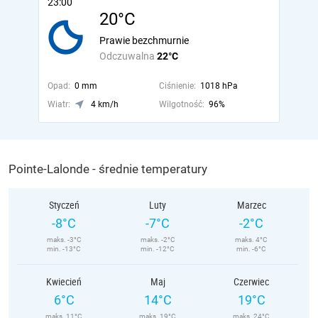
23:00
20°C
Prawie bezchmurnie
Odczuwalna
22°C
Opad:
0 mm
Ciśnienie:
1018 hPa
Wiatr:
4 km/h
Wilgotność:
96%
Pointe-Lalonde - średnie temperatury
Styczeń
Luty
Marzec
-8°C
-7°C
-2°C
maks. -3°C
maks. -2°C
maks. 4°C
min. -13°C
min. -12°C
min. -6°C
Kwiecień
Maj
Czerwiec
6°C
14°C
19°C
maks. 11°C
maks. 19°C
maks. 24°C