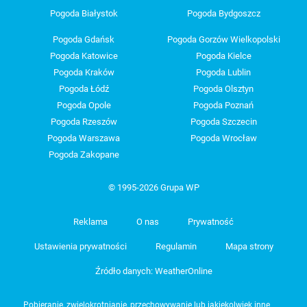
Pogoda Białystok
Pogoda Bydgoszcz
Pogoda Gdańsk
Pogoda Gorzów Wielkopolski
Pogoda Katowice
Pogoda Kielce
Pogoda Kraków
Pogoda Lublin
Pogoda Łódź
Pogoda Olsztyn
Pogoda Opole
Pogoda Poznań
Pogoda Rzeszów
Pogoda Szczecin
Pogoda Warszawa
Pogoda Wrocław
Pogoda Zakopane
© 1995-2026 Grupa WP
Reklama
O nas
Prywatność
Ustawienia prywatności
Regulamin
Mapa strony
Źródło danych: WeatherOnline
Pobieranie, zwielokrotnianie, przechowywanie lub jakiekolwiek inne