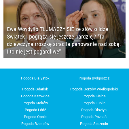
Ewa Woydyłło TŁUMACZY SIĘ ze słów o Idze
Świątek i pogrąża się jeszcze bardziej? "Ta
dziewczyna troszkę straciła panowanie nad sobą.
I to nie jest pogardliwe"
Pogoda Białystok
Pogoda Bydgoszcz
Pogoda Gdańsk
Pogoda Gorzów Wielkopolski
Pogoda Katowice
Pogoda Kielce
Pogoda Kraków
Pogoda Lublin
Pogoda Łódź
Pogoda Olsztyn
Pogoda Opole
Pogoda Poznań
Pogoda Rzeszów
Pogoda Szczecin