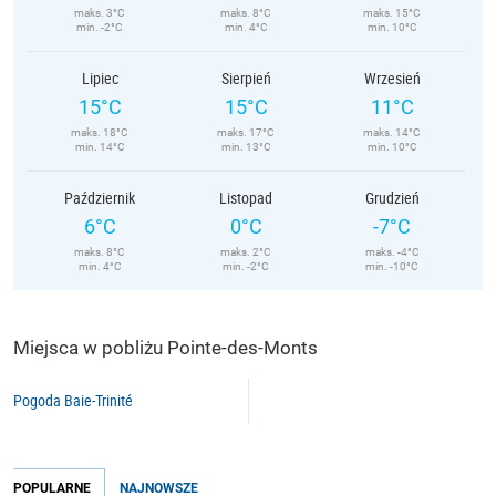
maks. 3°C
maks. 8°C
maks. 15°C
min. -2°C
min. 4°C
min. 10°C
Lipiec
Sierpień
Wrzesień
15°C
15°C
11°C
maks. 18°C
maks. 17°C
maks. 14°C
min. 14°C
min. 13°C
min. 10°C
Październik
Listopad
Grudzień
6°C
0°C
-7°C
maks. 8°C
maks. 2°C
maks. -4°C
min. 4°C
min. -2°C
min. -10°C
Miejsca w pobliżu Pointe-des-Monts
Pogoda Baie-Trinité
POPULARNE
NAJNOWSZE