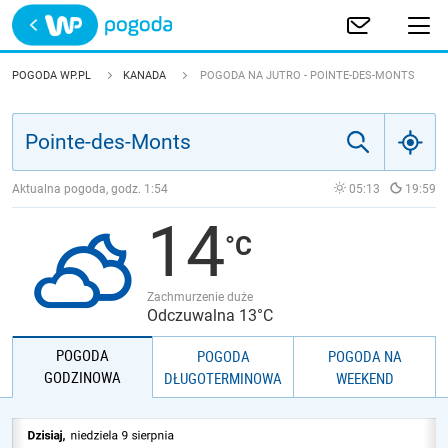
Trwa ładowanie
POLSKA
POGODA WP.PL
KANADA
POGODA NA JUTRO - POINTE-DES-MONTS
EUROPA
ŚWIAT
Aktualna pogoda, godz.
1:54
05:13
19:59
14
JAKOŚĆ POWIETRZA
Zachmurzenie duże
Odczuwalna 13°C
POGODA
POGODA
POGODA NA
GODZINOWA
DŁUGOTERMINOWA
WEEKEND