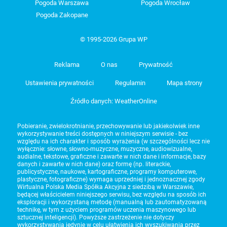
Pogoda Warszawa
Pogoda Wrocław
Pogoda Zakopane
© 1995-2026 Grupa WP
Reklama
O nas
Prywatność
Ustawienia prywatności
Regulamin
Mapa strony
Źródło danych: WeatherOnline
Pobieranie, zwielokrotnianie, przechowywanie lub jakiekolwiek inne
wykorzystywanie treści dostępnych w niniejszym serwisie - bez
względu na ich charakter i sposób wyrażenia (w szczególności lecz nie
wyłącznie: słowne, słowno-muzyczne, muzyczne, audiowizualne,
audialne, tekstowe, graficzne i zawarte w nich dane i informacje, bazy
danych i zawarte w nich dane) oraz formę (np. literackie,
publicystyczne, naukowe, kartograficzne, programy komputerowe,
plastyczne, fotograficzne) wymaga uprzedniej i jednoznacznej zgody
Wirtualna Polska Media Spółka Akcyjna z siedzibą w Warszawie,
będącej właścicielem niniejszego serwisu, bez względu na sposób ich
eksploracji i wykorzystaną metodę (manualną lub zautomatyzowaną
technikę, w tym z użyciem programów uczenia maszynowego lub
sztucznej inteligencji). Powyższe zastrzeżenie nie dotyczy
wykorzystywania jedynie w celu ułatwienia ich wyszukiwania przez