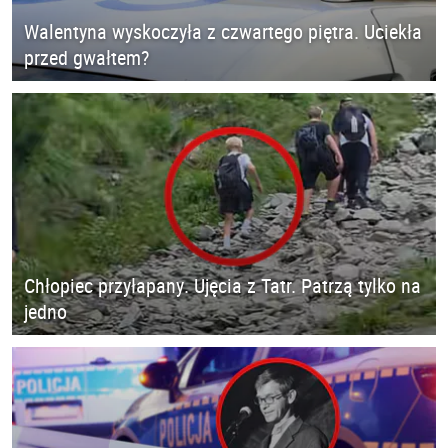
Walentyna wyskoczyła z czwartego piętra. Uciekła
przed gwałtem?
Chłopiec przyłapany. Ujęcia z Tatr. Patrzą tylko na
jedno