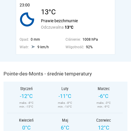
23:00
13°C
Prawie bezchmurnie
Odczuwalna
13°C
Opad:
0 mm
Ciśnienie:
1008 hPa
Wiatr:
9 km/h
Wilgotność:
92%
Pointe-des-Monts - średnie temperatury
Styczeń
Luty
Marzec
-12°C
-11°C
-6°C
maks. -8°C
maks. -8°C
maks. -3°C
min. -15°C
min. -14°C
min. -9°C
Kwiecień
Maj
Czerwiec
0°C
6°C
12°C