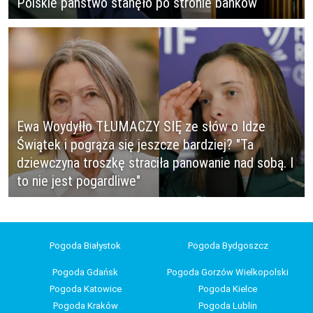
Polskie państwo stanęło po stronie banków
Ewa Woydyłło TŁUMACZY SIĘ ze słów o Idze
Świątek i pogrąża się jeszcze bardziej? "Ta
dziewczyna troszkę straciła panowanie nad sobą. I
to nie jest pogardliwe"
Pogoda Białystok
Pogoda Bydgoszcz
Pogoda Gdańsk
Pogoda Gorzów Wielkopolski
Pogoda Katowice
Pogoda Kielce
Pogoda Kraków
Pogoda Lublin