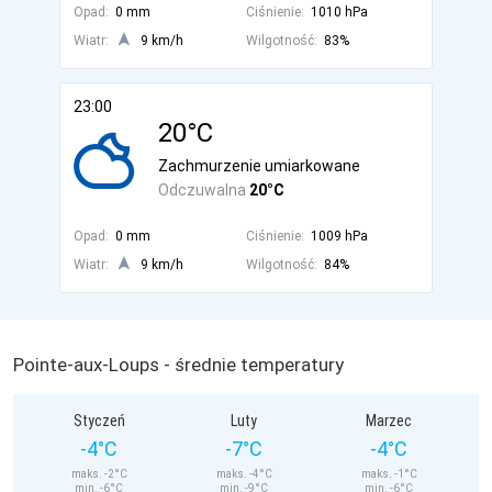
Opad:
0 mm
Ciśnienie:
1010 hPa
Wiatr:
9 km/h
Wilgotność:
83%
23:00
20°C
Zachmurzenie umiarkowane
Odczuwalna
20°C
Opad:
0 mm
Ciśnienie:
1009 hPa
Wiatr:
9 km/h
Wilgotność:
84%
Pointe-aux-Loups - średnie temperatury
Styczeń
Luty
Marzec
-4°C
-7°C
-4°C
maks. -2°C
maks. -4°C
maks. -1°C
min. -6°C
min. -9°C
min. -6°C