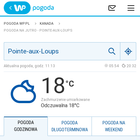
Trwa ładowanie
POLSKA
POGODA WP.PL
KANADA
POGODA NA JUTRO - POINTE-AUX-LOUPS
EUROPA
ŚWIAT
Aktualna pogoda, godz.
11:13
05:54
20:32
JAKOŚĆ POWIETRZA
18
Zachmurzenie umiarkowane
Odczuwalna 18°C
POGODA
POGODA
POGODA NA
GODZINOWA
DŁUGOTERMINOWA
WEEKEND