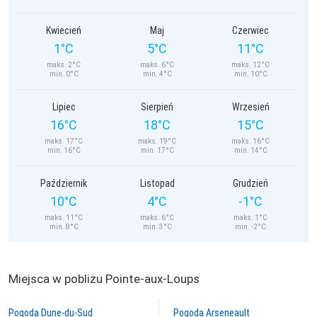
Kwiecień
Maj
Czerwiec
1°C
5°C
11°C
maks. 2°C
maks. 6°C
maks. 12°C
min. 0°C
min. 4°C
min. 10°C
Lipiec
Sierpień
Wrzesień
16°C
18°C
15°C
maks. 17°C
maks. 19°C
maks. 16°C
min. 16°C
min. 17°C
min. 14°C
Październik
Listopad
Grudzień
10°C
4°C
-1°C
maks. 11°C
maks. 6°C
maks. 1°C
min. 8°C
min. 3°C
min. -2°C
Miejsca w pobliżu Pointe-aux-Loups
Pogoda Dune-du-Sud
Pogoda Arseneault