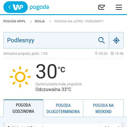
Trwa ładowanie
POLSKA
POGODA WP.PL
ROSJA
POGODA NA JUTRO - PODLESNYY
EUROPA
ŚWIAT
Aktualna pogoda, godz.
1:03
04:26
19:46
30
JAKOŚĆ POWIETRZA
Zachmurzenie małe, pogodnie
Odczuwalna 33°C
POGODA
POGODA
POGODA NA
GODZINOWA
DŁUGOTERMINOWA
WEEKEND