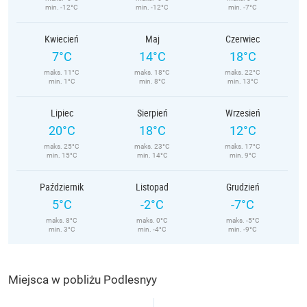
min. -12°C
min. -12°C
min. -7°C
Kwiecień
Maj
Czerwiec
7°C
14°C
18°C
maks. 11°C
maks. 18°C
maks. 22°C
min. 1°C
min. 8°C
min. 13°C
Lipiec
Sierpień
Wrzesień
20°C
18°C
12°C
maks. 25°C
maks. 23°C
maks. 17°C
min. 15°C
min. 14°C
min. 9°C
Październik
Listopad
Grudzień
5°C
-2°C
-7°C
maks. 8°C
maks. 0°C
maks. -5°C
min. 3°C
min. -4°C
min. -9°C
Miejsca w pobliżu Podlesnyy