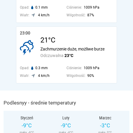
Opad:
0.1 mm
Ciśnienie:
1009 hPa
Wiatr:
4 km/h
Wilgotność:
87%
23:00
21°C
Zachmurzenie duże, możliwe burze
Odczuwalna
23°C
Opad:
0.3 mm
Ciśnienie:
1009 hPa
Wiatr:
4 km/h
Wilgotność:
90%
Podlesnyy - średnie temperatury
Styczeń
Luty
Marzec
-9°C
-9°C
-3°C
maks. -6°C
maks. -6°C
maks. 0°C