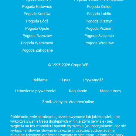
Pogoda Katowice
Pogoda Kielce
Pogoda Kraków
Pogoda Lublin
Pogoda Łódź
Pogoda Olsztyn
Pogoda Opole
Pogoda Poznań
Pogoda Rzeszów
Pogoda Szczecin
Pogoda Warszawa
Pogoda Wrocław
Pogoda Zakopane
© 1995-2026 Grupa WP
Reklama
O nas
Prywatność
Ustawienia prywatności
Regulamin
Mapa strony
Źródło danych: WeatherOnline
Pobieranie, zwielokrotnianie, przechowywanie lub jakiekolwiek inne
wykorzystywanie treści dostępnych w niniejszym serwisie - bez
względu na ich charakter i sposób wyrażenia (w szczególności lecz nie
wyłącznie: słowne, słowno-muzyczne, muzyczne, audiowizualne,
audialne, tekstowe, graficzne i zawarte w nich dane i informacje, bazy