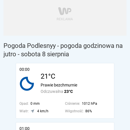
Pogoda Podlesnyy - pogoda godzinowa na
jutro
- sobota 8 sierpnia
00:00
21°C
Prawie bezchmurnie
Odczuwalna
23°C
Opad:
0 mm
Ciśnienie:
1012 hPa
Wiatr:
4 km/h
Wilgotność:
86%
01:00