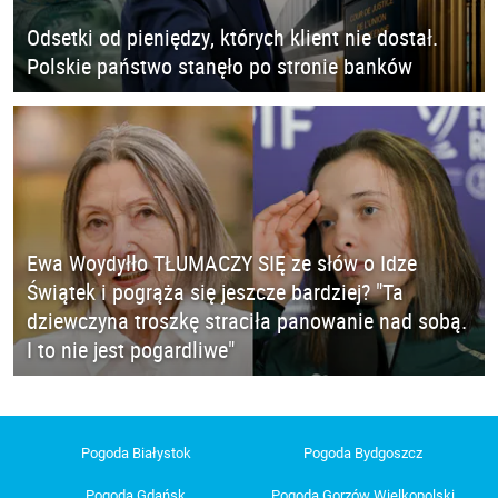
Odsetki od pieniędzy, których klient nie dostał.
Polskie państwo stanęło po stronie banków
Ewa Woydyłło TŁUMACZY SIĘ ze słów o Idze
Świątek i pogrąża się jeszcze bardziej? "Ta
dziewczyna troszkę straciła panowanie nad sobą.
I to nie jest pogardliwe"
Pogoda Białystok
Pogoda Bydgoszcz
Pogoda Gdańsk
Pogoda Gorzów Wielkopolski