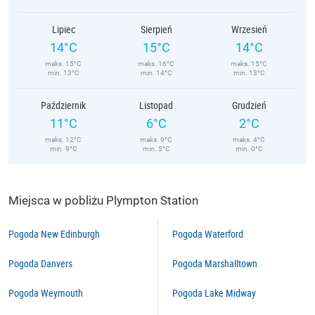
Lipiec
Sierpień
Wrzesień
14°C
15°C
14°C
maks. 15°C
maks. 16°C
maks. 15°C
min. 13°C
min. 14°C
min. 13°C
Październik
Listopad
Grudzień
11°C
6°C
2°C
maks. 12°C
maks. 9°C
maks. 4°C
min. 9°C
min. 5°C
min. 0°C
Miejsca w pobliżu Plympton Station
Pogoda New Edinburgh
Pogoda Waterford
Pogoda Danvers
Pogoda Marshalltown
Pogoda Weymouth
Pogoda Lake Midway