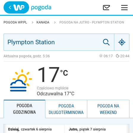
Trwa ładowanie
POLSKA
POGODA WP.PL
KANADA
POGODA NA JUTRO - PLYMPTON STATION
EUROPA
ŚWIAT
Aktualna pogoda, godz.
5:36
06:17
20:44
17
JAKOŚĆ POWIETRZA
Częściowo mgliście
Odczuwalna 17°C
POGODA
POGODA
POGODA NA
GODZINOWA
DŁUGOTERMINOWA
WEEKEND