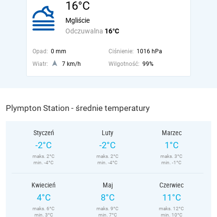
16°C
Mgliście
Odczuwalna
16°C
Opad:
0 mm
Ciśnienie:
1016 hPa
Wiatr:
7 km/h
Wilgotność:
99%
Plympton Station - średnie temperatury
Styczeń
Luty
Marzec
-2°C
-2°C
1°C
maks. 2°C
maks. 2°C
maks. 3°C
min. -4°C
min. -4°C
min. -1°C
Kwiecień
Maj
Czerwiec
4°C
8°C
11°C
maks. 6°C
maks. 9°C
maks. 12°C
min. 3°C
min. 7°C
min. 10°C