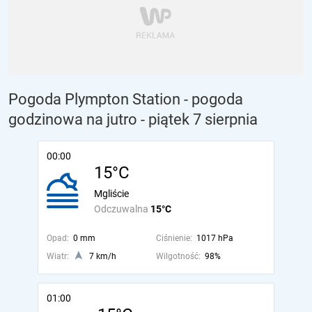
Pogoda Plympton Station - pogoda
godzinowa na jutro
- piątek 7 sierpnia
00:00
15°C
Mgliście
Odczuwalna
15°C
Opad:
0 mm
Ciśnienie:
1017 hPa
Wiatr:
7 km/h
Wilgotność:
98%
01:00