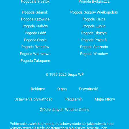
Pogoda Białystok
Pogoda Bydgoszcz
Pogoda Gdańsk
Pogoda Gorzów Wielkopolski
Pogoda Katowice
Pogoda Kielce
Pogoda Kraków
Pogoda Lublin
Pogoda Łódź
Pogoda Olsztyn
Pogoda Opole
Pogoda Poznań
Pogoda Rzeszów
Pogoda Szczecin
Pogoda Warszawa
Pogoda Wrocław
Pogoda Zakopane
© 1995-2026 Grupa WP
Reklama
O nas
Prywatność
Ustawienia prywatności
Regulamin
Mapa strony
Źródło danych: WeatherOnline
Pobieranie, zwielokrotnianie, przechowywanie lub jakiekolwiek inne
wykorzystywanie treści dostępnych w niniejszym serwisie - bez