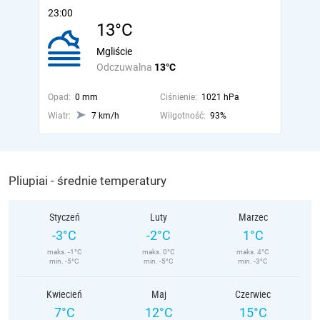
23:00
13°C
Mgliście
Odczuwalna
13°C
Opad:
0 mm
Ciśnienie:
1021 hPa
Wiatr:
7 km/h
Wilgotność:
93%
Pliupiai - średnie temperatury
Styczeń
Luty
Marzec
-3°C
-2°C
1°C
maks. -1°C
maks. 0°C
maks. 4°C
min. -5°C
min. -5°C
min. -3°C
Kwiecień
Maj
Czerwiec
7°C
12°C
15°C