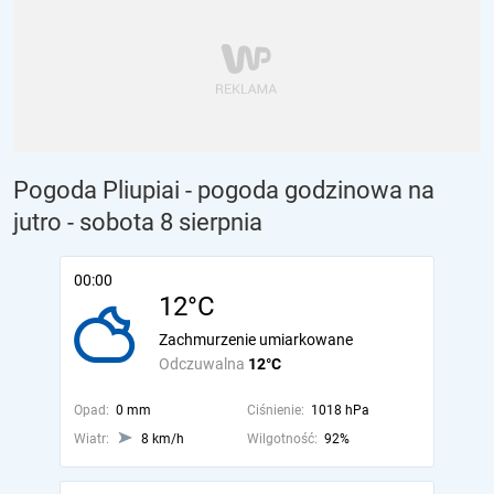
Pogoda Pliupiai - pogoda godzinowa na
jutro
- sobota 8 sierpnia
00:00
12°C
Zachmurzenie umiarkowane
Odczuwalna
12°C
Opad:
0 mm
Ciśnienie:
1018 hPa
Wiatr:
8 km/h
Wilgotność:
92%