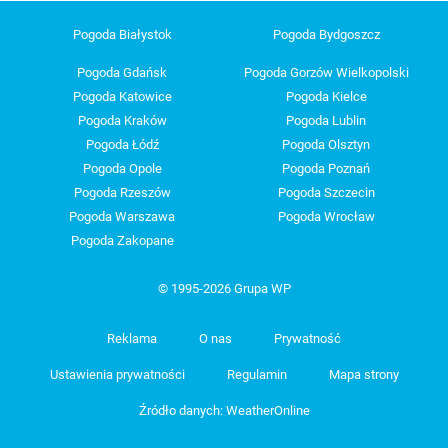
Pogoda Białystok
Pogoda Bydgoszcz
Pogoda Gdańsk
Pogoda Gorzów Wielkopolski
Pogoda Katowice
Pogoda Kielce
Pogoda Kraków
Pogoda Lublin
Pogoda Łódź
Pogoda Olsztyn
Pogoda Opole
Pogoda Poznań
Pogoda Rzeszów
Pogoda Szczecin
Pogoda Warszawa
Pogoda Wrocław
Pogoda Zakopane
© 1995-2026 Grupa WP
Reklama
O nas
Prywatność
Ustawienia prywatności
Regulamin
Mapa strony
Źródło danych: WeatherOnline