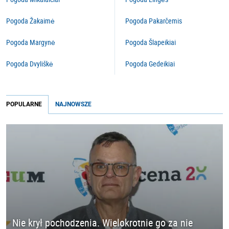
Pogoda Žakaimė
Pogoda Pakarčemis
Pogoda Margynė
Pogoda Šlapeikiai
Pogoda Dvyliškė
Pogoda Gedeikiai
POPULARNE
NAJNOWSZE
Nie krył pochodzenia. Wielokrotnie go za nie