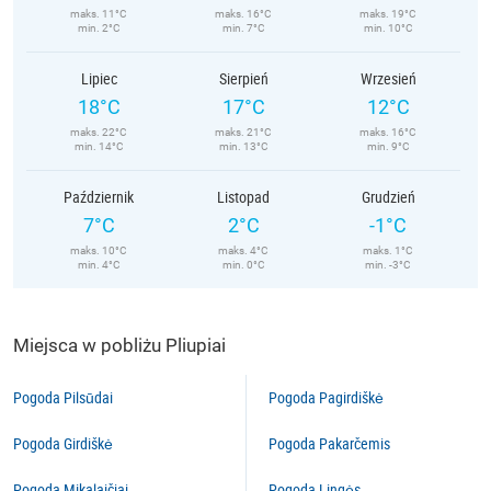
maks. 11°C
maks. 16°C
maks. 19°C
min. 2°C
min. 7°C
min. 10°C
Lipiec
Sierpień
Wrzesień
18°C
17°C
12°C
maks. 22°C
maks. 21°C
maks. 16°C
min. 14°C
min. 13°C
min. 9°C
Październik
Listopad
Grudzień
7°C
2°C
-1°C
maks. 10°C
maks. 4°C
maks. 1°C
min. 4°C
min. 0°C
min. -3°C
Miejsca w pobliżu Pliupiai
Pogoda Pilsūdai
Pogoda Pagirdiškė
Pogoda Girdiškė
Pogoda Pakarčemis
Pogoda Mikalaičiai
Pogoda Lingės