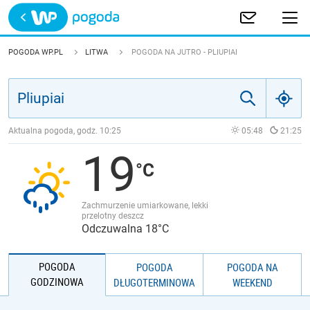
Trwa ładowanie
POLSKA
POGODA WP.PL
LITWA
POGODA NA JUTRO - PLIUPIAI
EUROPA
ŚWIAT
Aktualna pogoda, godz.
10:25
05:48
21:25
19
JAKOŚĆ POWIETRZA
Zachmurzenie umiarkowane, lekki
przelotny deszcz
Odczuwalna 18°C
POGODA
POGODA
POGODA NA
GODZINOWA
DŁUGOTERMINOWA
WEEKEND