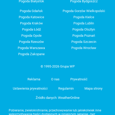
Pogoda Białystok
Pogoda Bydgoszcz
Pogoda Gdańsk
Pogoda Gorzów Wielkopolski
Pogoda Katowice
Pogoda Kielce
Pogoda Kraków
Pogoda Lublin
Pogoda Łódź
Pogoda Olsztyn
Pogoda Opole
Pogoda Poznań
Pogoda Rzeszów
Pogoda Szczecin
Pogoda Warszawa
Pogoda Wrocław
Pogoda Zakopane
© 1995-2026 Grupa WP
Reklama
O nas
Prywatność
Ustawienia prywatności
Regulamin
Mapa strony
Źródło danych: WeatherOnline
Pobieranie, zwielokrotnianie, przechowywanie lub jakiekolwiek inne
wykorzystywanie treści dostępnych w niniejszym serwisie - bez