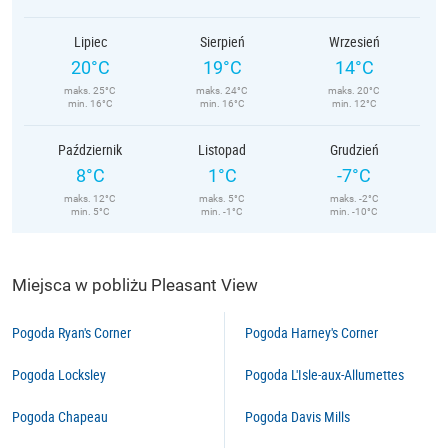
Lipiec
Sierpień
Wrzesień
20°C
19°C
14°C
maks. 25°C
maks. 24°C
maks. 20°C
min. 16°C
min. 16°C
min. 12°C
Październik
Listopad
Grudzień
8°C
1°C
-7°C
maks. 12°C
maks. 5°C
maks. -2°C
min. 5°C
min. -1°C
min. -10°C
Miejsca w pobliżu Pleasant View
Pogoda Ryan's Corner
Pogoda Harney's Corner
Pogoda Locksley
Pogoda L'Isle-aux-Allumettes
Pogoda Chapeau
Pogoda Davis Mills