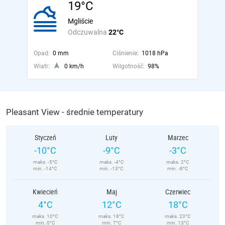
19°C
Mgliście
Odczuwalna
22°C
Opad:
0 mm
Ciśnienie:
1018 hPa
Wiatr:
0 km/h
Wilgotność:
98%
Pleasant View - średnie temperatury
Styczeń
Luty
Marzec
-10°C
-9°C
-3°C
maks. -5°C
maks. -4°C
maks. 2°C
min. -14°C
min. -13°C
min. -8°C
Kwiecień
Maj
Czerwiec
4°C
12°C
18°C
maks. 10°C
maks. 18°C
maks. 23°C
min. 0°C
min. 7°C
min. 13°C