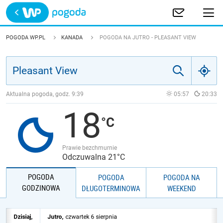
Trwa ładowanie
POLSKA
POGODA WP.PL
KANADA
POGODA NA JUTRO - PLEASANT VIEW
EUROPA
ŚWIAT
Aktualna pogoda, godz.
9:39
05:57
20:33
18
JAKOŚĆ POWIETRZA
Prawie bezchmurnie
Odczuwalna 21°C
POGODA
POGODA
POGODA NA
GODZINOWA
DŁUGOTERMINOWA
WEEKEND