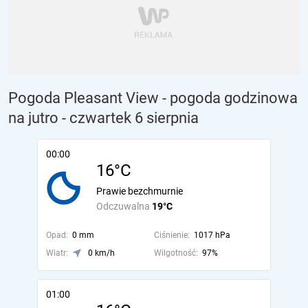
Pogoda Pleasant View - pogoda godzinowa
na jutro
- czwartek 6 sierpnia
00:00
16°C
Prawie bezchmurnie
Odczuwalna
19°C
Opad:
0 mm
Ciśnienie:
1017 hPa
Wiatr:
0 km/h
Wilgotność:
97%
01:00