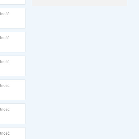
tność:
tność:
tność:
tność:
tność:
tność: