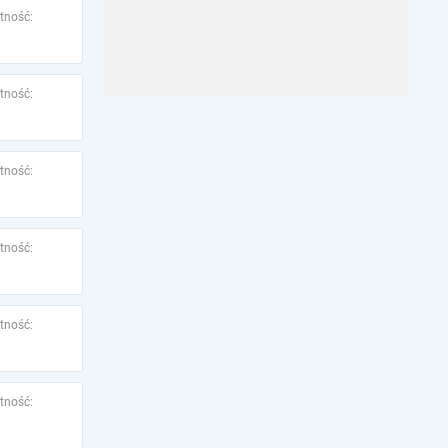
tność:
tność:
tność:
tność:
tność:
tność: