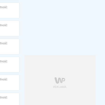
tność:
tność:
tność:
tność:
tność:
tność: