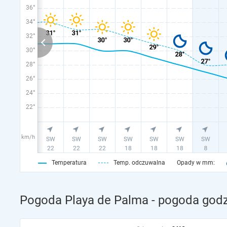
36°
34°
32°
30°
28°
26°
24°
22°
km/h
Temperatura
Temp. odczuwalna
Opady w mm:
Pogoda Playa de Palma - pogoda godz