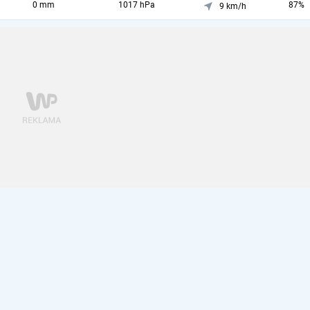
0 mm
1017 hPa
87%
9 km/h