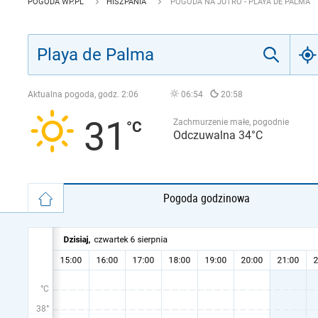
POGODA WP.PL
HISZPANIA
POGODA NA JUTRO - PLAYA DE PALMA
Aktualna pogoda, godz.
2:06
06:54
20:58
31
Zachmurzenie małe, pogodnie
Odczuwalna 34°C
Pogoda godzinowa
°C
38°