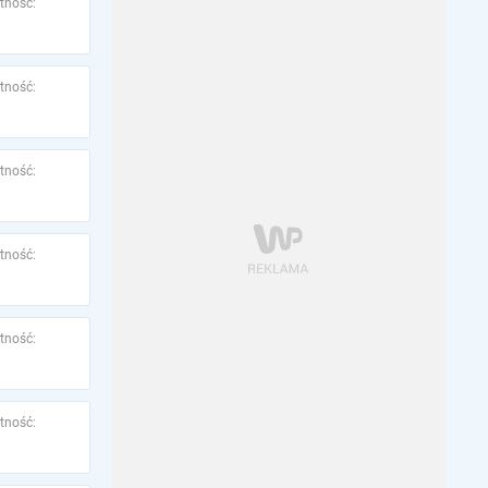
tność:
tność:
tność:
tność:
tność:
tność: