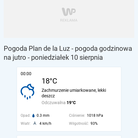
Pogoda Plan de la Luz - pogoda godzinowa
na jutro
- poniedziałek 10 sierpnia
00:00
18°C
Zachmurzenie umiarkowane, lekki
deszcz
Odczuwalna
19°C
Opad:
0.3 mm
Ciśnienie:
1018 hPa
Wiatr:
4 km/h
Wilgotność:
93%