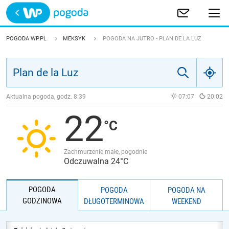
Trwa ładowanie
POLSKA
POGODA WP.PL
MEKSYK
POGODA NA JUTRO - PLAN DE LA LUZ
EUROPA
ŚWIAT
Aktualna pogoda, godz.
8:39
07:07
20:02
22
JAKOŚĆ POWIETRZA
Zachmurzenie małe, pogodnie
Odczuwalna 24°C
POGODA
POGODA
POGODA NA
GODZINOWA
DŁUGOTERMINOWA
WEEKEND