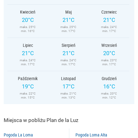
Kwiecień
Maj
Czerwiec
20°C
21°C
21°C
maks. 25°C
maks. 25°C
maks. 24°C
min. 16°C
min. 17°C
min. 17°C
Lipiec
Sierpień
Wrzesień
21°C
21°C
20°C
maks. 24°C
maks. 24°C
maks. 23°C
min. 17°C
min. 17°C
min. 17°C
Październik
Listopad
Grudzień
19°C
17°C
16°C
maks. 22°C
maks. 21°C
maks. 20°C
min. 15°C
min. 13°C
min. 12°C
Miejsca w pobliżu Plan de la Luz
Pogoda La Loma
Pogoda Loma Alta