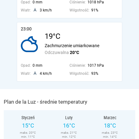
Opad:
0 mm
Ciśnienie:
1018 hPa
Wiatr:
3 km/h
Wilgotność:
91%
23:00
19°C
Zachmurzenie umiarkowane
Odczuwalna
20°C
Opad:
0 mm
Ciśnienie:
1017 hPa
Wiatr:
4 km/h
Wilgotność:
93%
Plan de la Luz - średnie temperatury
Styczeń
Luty
Marzec
15°C
16°C
18°C
maks. 20°C
maks. 21°C
maks. 23°C
min. 11°C
min. 12°C
min. 14°C