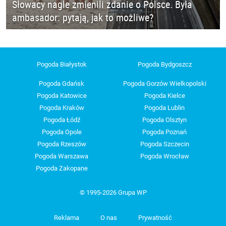
Słowacy nagle zmienili zdanie o Polsce. Była
ambasador: pytają, jak to możliwe?
Pogoda Białystok
Pogoda Bydgoszcz
Pogoda Gdańsk
Pogoda Gorzów Wielkopolski
Pogoda Katowice
Pogoda Kielce
Pogoda Kraków
Pogoda Lublin
Pogoda Łódź
Pogoda Olsztyn
Pogoda Opole
Pogoda Poznań
Pogoda Rzeszów
Pogoda Szczecin
Pogoda Warszawa
Pogoda Wrocław
Pogoda Zakopane
© 1995-2026 Grupa WP
Reklama
O nas
Prywatność