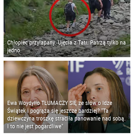
Chłopiec przyłapany. Ujęcia z Tatr. Patrzą tylko na
jedno
Ewa Woydyłło TŁUMACZY SIĘ ze słów o Idze
Świątek i pogrąża się jeszcze bardziej? "Ta
dziewczyna troszkę straciła panowanie nad sobą.
I to nie jest pogardliwe"