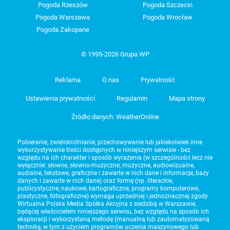
Pogoda Rzeszów
Pogoda Szczecin
Pogoda Warszawa
Pogoda Wrocław
Pogoda Zakopane
© 1995-2026 Grupa WP
Reklama
O nas
Prywatność
Ustawienia prywatności
Regulamin
Mapa strony
Źródło danych: WeatherOnline
Pobieranie, zwielokrotnianie, przechowywanie lub jakiekolwiek inne
wykorzystywanie treści dostępnych w niniejszym serwisie - bez
względu na ich charakter i sposób wyrażenia (w szczególności lecz nie
wyłącznie: słowne, słowno-muzyczne, muzyczne, audiowizualne,
audialne, tekstowe, graficzne i zawarte w nich dane i informacje, bazy
danych i zawarte w nich dane) oraz formę (np. literackie,
publicystyczne, naukowe, kartograficzne, programy komputerowe,
plastyczne, fotograficzne) wymaga uprzedniej i jednoznacznej zgody
Wirtualna Polska Media Spółka Akcyjna z siedzibą w Warszawie,
będącej właścicielem niniejszego serwisu, bez względu na sposób ich
eksploracji i wykorzystaną metodę (manualną lub zautomatyzowaną
technikę, w tym z użyciem programów uczenia maszynowego lub