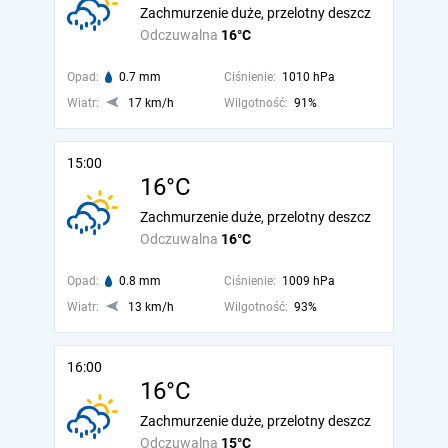
Zachmurzenie duże, przelotny deszcz
Odczuwalna
16°C
Opad:
0.7 mm
Ciśnienie:
1010 hPa
Wiatr:
17 km/h
Wilgotność:
91%
15:00
16°C
Zachmurzenie duże, przelotny deszcz
Odczuwalna
16°C
Opad:
0.8 mm
Ciśnienie:
1009 hPa
Wiatr:
13 km/h
Wilgotność:
93%
16:00
16°C
Zachmurzenie duże, przelotny deszcz
Odczuwalna
15°C