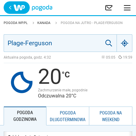
Trwa ładowanie
POLSKA
POGODA WP.PL
KANADA
POGODA NA JUTRO - PLAGE-FERGUSON
EUROPA
ŚWIAT
Aktualna pogoda, godz.
4:32
05:05
19:59
20
JAKOŚĆ POWIETRZA
Zachmurzenie małe, pogodnie
Odczuwalna 20°C
POGODA
POGODA
POGODA NA
GODZINOWA
DŁUGOTERMINOWA
WEEKEND