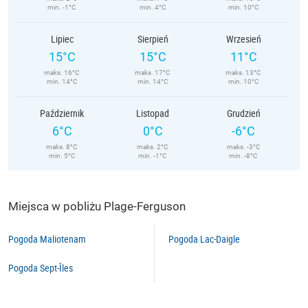
min. -1°C
min. 4°C
min. 10°C
Lipiec
Sierpień
Wrzesień
15°C
15°C
11°C
maks. 16°C
maks. 17°C
maks. 13°C
min. 14°C
min. 14°C
min. 10°C
Październik
Listopad
Grudzień
6°C
0°C
-6°C
maks. 8°C
maks. 2°C
maks. -3°C
min. 5°C
min. -1°C
min. -8°C
Miejsca w pobliżu Plage-Ferguson
Pogoda Maliotenam
Pogoda Lac-Daigle
Pogoda Sept-Îles