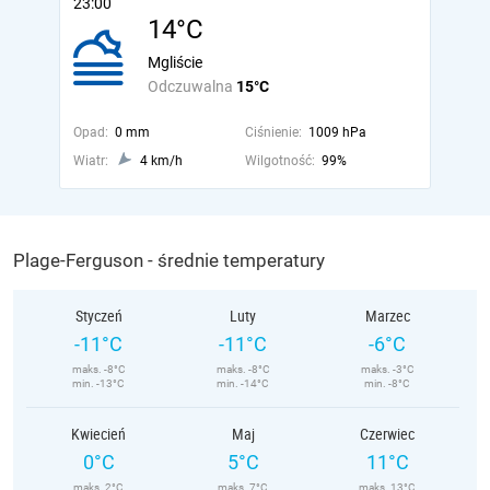
23:00
14°C
Mgliście
Odczuwalna
15°C
Opad:
0 mm
Ciśnienie:
1009 hPa
Wiatr:
4 km/h
Wilgotność:
99%
Plage-Ferguson - średnie temperatury
Styczeń
Luty
Marzec
-11°C
-11°C
-6°C
maks. -8°C
maks. -8°C
maks. -3°C
min. -13°C
min. -14°C
min. -8°C
Kwiecień
Maj
Czerwiec
0°C
5°C
11°C
maks. 2°C
maks. 7°C
maks. 13°C