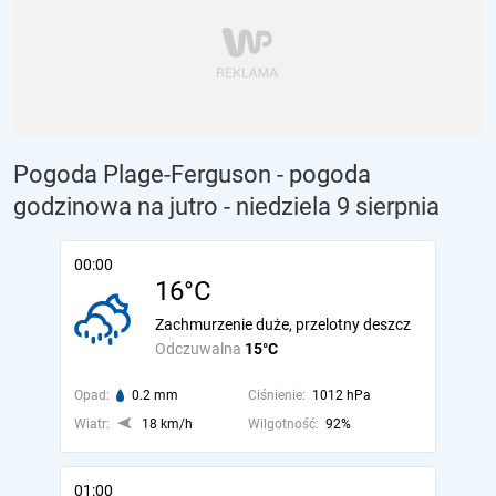
Pogoda Plage-Ferguson - pogoda
godzinowa na jutro
- niedziela 9 sierpnia
00:00
16°C
Zachmurzenie duże, przelotny deszcz
Odczuwalna
15°C
Opad:
0.2 mm
Ciśnienie:
1012 hPa
Wiatr:
18 km/h
Wilgotność:
92%
01:00