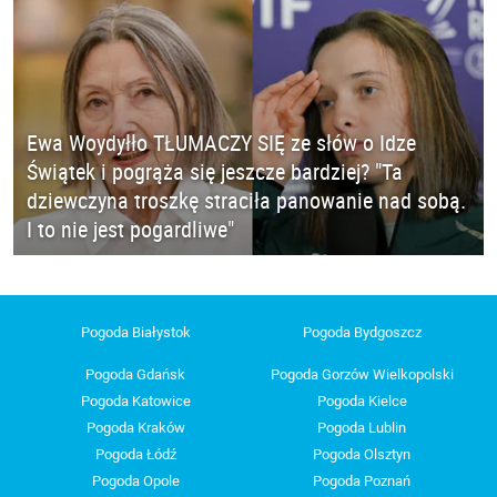
Ewa Woydyłło TŁUMACZY SIĘ ze słów o Idze
Świątek i pogrąża się jeszcze bardziej? "Ta
dziewczyna troszkę straciła panowanie nad sobą.
I to nie jest pogardliwe"
Pogoda Białystok
Pogoda Bydgoszcz
Pogoda Gdańsk
Pogoda Gorzów Wielkopolski
Pogoda Katowice
Pogoda Kielce
Pogoda Kraków
Pogoda Lublin
Pogoda Łódź
Pogoda Olsztyn
Pogoda Opole
Pogoda Poznań