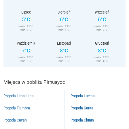
Lipiec
Sierpień
Wrzesień
5°C
6°C
6°C
maks. 10°C
maks. 11°C
maks. 11°C
min. 0°C
min. 1°C
min. 2°C
Październik
Listopad
Grudzień
7°C
8°C
8°C
maks. 12°C
maks. 12°C
maks. 12°C
min. 3°C
min. 3°C
min. 4°C
Miejsca w pobliżu Pirhuayoc
Pogoda Lima Lima
Pogoda Lucma
Pogoda Tiambra
Pogoda Garita
Pogoda Cayán
Pogoda Chinin