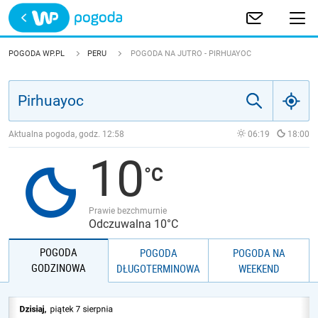
Trwa ładowanie
POLSKA
POGODA WP.PL
PERU
POGODA NA JUTRO - PIRHUAYOC
EUROPA
ŚWIAT
Aktualna pogoda, godz.
12:58
06:19
18:00
10
JAKOŚĆ POWIETRZA
Prawie bezchmurnie
Odczuwalna 10°C
POGODA
POGODA
POGODA NA
GODZINOWA
DŁUGOTERMINOWA
WEEKEND