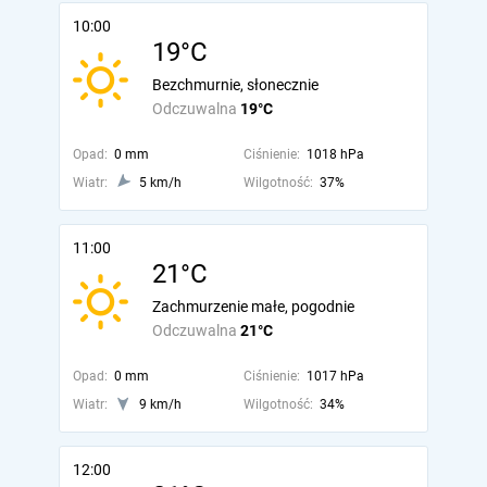
10:00
19°C
Bezchmurnie, słonecznie
Odczuwalna
19°C
Opad:
0 mm
Ciśnienie:
1018 hPa
Wiatr:
5 km/h
Wilgotność:
37%
11:00
21°C
Zachmurzenie małe, pogodnie
Odczuwalna
21°C
Opad:
0 mm
Ciśnienie:
1017 hPa
Wiatr:
9 km/h
Wilgotność:
34%
12:00