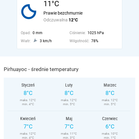
11°C
Prawie bezchmurnie
Odczuwalna
12°C
Opad:
0 mm
Ciśnienie:
1025 hPa
Wiatr:
3 km/h
Wilgotność:
78%
Pirhuayoc - średnie temperatury
Styczeń
Luty
Marzec
8°C
8°C
8°C
maks. 12°C
maks. 12°C
maks. 12°C
min. 4°C
min. 5°C
min. 5°C
Kwiecień
Maj
Czerwiec
7°C
7°C
6°C
maks. 12°C
maks. 11°C
maks. 10°C
min. 4°C
min. 3°C
min. 1°C