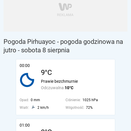
Pogoda Pirhuayoc - pogoda godzinowa na
jutro
- sobota 8 sierpnia
00:00
9°C
Prawie bezchmurnie
Odczuwalna
10°C
Opad:
0 mm
Ciśnienie:
1025 hPa
Wiatr:
2 km/h
Wilgotność:
72%
01:00