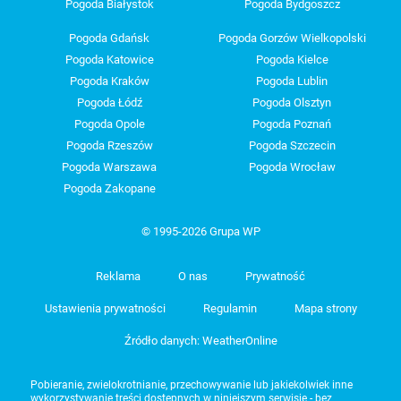
Pogoda Białystok
Pogoda Bydgoszcz
Pogoda Gdańsk
Pogoda Gorzów Wielkopolski
Pogoda Katowice
Pogoda Kielce
Pogoda Kraków
Pogoda Lublin
Pogoda Łódź
Pogoda Olsztyn
Pogoda Opole
Pogoda Poznań
Pogoda Rzeszów
Pogoda Szczecin
Pogoda Warszawa
Pogoda Wrocław
Pogoda Zakopane
© 1995-2026 Grupa WP
Reklama
O nas
Prywatność
Ustawienia prywatności
Regulamin
Mapa strony
Źródło danych: WeatherOnline
Pobieranie, zwielokrotnianie, przechowywanie lub jakiekolwiek inne
wykorzystywanie treści dostępnych w niniejszym serwisie - bez