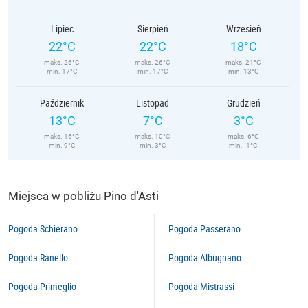
Lipiec
Sierpień
Wrzesień
22°C
22°C
18°C
maks. 26°C
maks. 26°C
maks. 21°C
min. 17°C
min. 17°C
min. 13°C
Październik
Listopad
Grudzień
13°C
7°C
3°C
maks. 16°C
maks. 10°C
maks. 6°C
min. 9°C
min. 3°C
min. -1°C
Miejsca w pobliżu Pino d'Asti
Pogoda Schierano
Pogoda Passerano
Pogoda Ranello
Pogoda Albugnano
Pogoda Primeglio
Pogoda Mistrassi