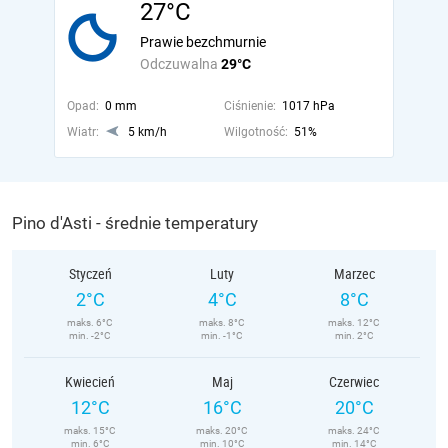
27°C
Prawie bezchmurnie
Odczuwalna
29°C
Opad:
0 mm
Ciśnienie:
1017 hPa
Wiatr:
5 km/h
Wilgotność:
51%
Pino d'Asti - średnie temperatury
Styczeń
Luty
Marzec
2°C
4°C
8°C
maks. 6°C
maks. 8°C
maks. 12°C
min. -2°C
min. -1°C
min. 2°C
Kwiecień
Maj
Czerwiec
12°C
16°C
20°C
maks. 15°C
maks. 20°C
maks. 24°C
min. 6°C
min. 10°C
min. 14°C