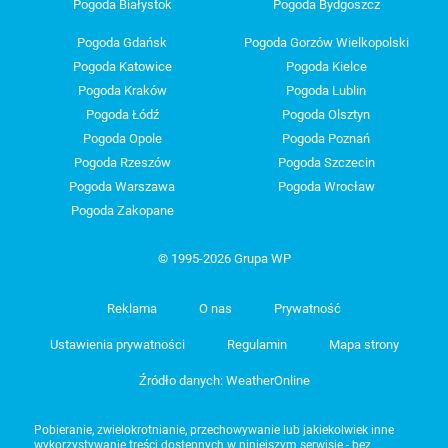
Pogoda Białystok
Pogoda Bydgoszcz
Pogoda Gdańsk
Pogoda Gorzów Wielkopolski
Pogoda Katowice
Pogoda Kielce
Pogoda Kraków
Pogoda Lublin
Pogoda Łódź
Pogoda Olsztyn
Pogoda Opole
Pogoda Poznań
Pogoda Rzeszów
Pogoda Szczecin
Pogoda Warszawa
Pogoda Wrocław
Pogoda Zakopane
© 1995-2026 Grupa WP
Reklama
O nas
Prywatność
Ustawienia prywatności
Regulamin
Mapa strony
Źródło danych: WeatherOnline
Pobieranie, zwielokrotnianie, przechowywanie lub jakiekolwiek inne
wykorzystywanie treści dostępnych w niniejszym serwisie - bez