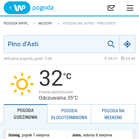
Trwa ładowanie
POLSKA
POGODA WP.PL
WŁOCHY
POGODA NA JUTRO - PINO D'ASTI
EUROPA
ŚWIAT
Aktualna pogoda, godz.
5:56
06:21
20:49
32
JAKOŚĆ POWIETRZA
Prawie bezchmurnie
Odczuwalna 35°C
POGODA
POGODA
POGODA NA
GODZINOWA
DŁUGOTERMINOWA
WEEKEND