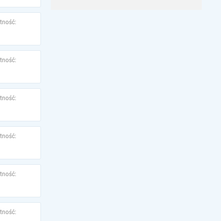
tność:
tność:
tność:
tność:
tność:
tność: