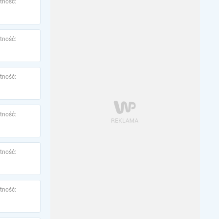
tność:
tność:
tność:
tność:
tność:
tność: