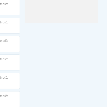
tność:
tność:
tność:
tność:
tność:
tność: