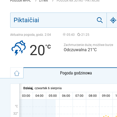
POGODA WP.PL
LITWA
POGODA NA JUTRO - PIKTAIČIAI
Aktualna pogoda, godz.
2:04
05:43
21:25
20
Zachmurzenie duże, możliwe burze
Odczuwalna 21°C
Pogoda godzinowa
°C
32°