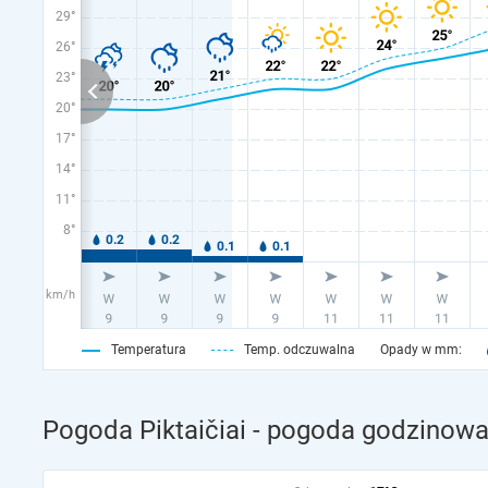
29°
26°
23°
20°
17°
14°
11°
8°
km/h
Temperatura
Temp. odczuwalna
Opady w mm:
Pogoda Piktaičiai - pogoda godzinowa 