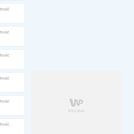
tność:
tność:
tność:
tność:
tność:
tność: