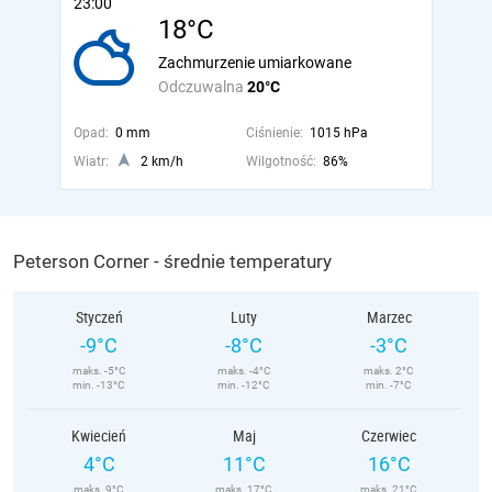
23:00
18°C
Zachmurzenie umiarkowane
Odczuwalna
20°C
Opad:
0 mm
Ciśnienie:
1015 hPa
Wiatr:
2 km/h
Wilgotność:
86%
Peterson Corner - średnie temperatury
Styczeń
Luty
Marzec
-9°C
-8°C
-3°C
maks. -5°C
maks. -4°C
maks. 2°C
min. -13°C
min. -12°C
min. -7°C
Kwiecień
Maj
Czerwiec
4°C
11°C
16°C
maks. 9°C
maks. 17°C
maks. 21°C