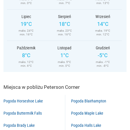
min. 0°C
min. 7°C
min. 13°C
Lipiec
Sierpień
Wrzesień
19°C
18°C
14°C
maks. 24°C
maks. 23°C
maks. 19°C
min. 16°C
min. 16°C
min. 12°C
Październik
Listopad
Grudzień
8°C
1°C
-5°C
maks. 12°C
maks. 5°C
maks. -1°C
min. 6°C
min. 0°C
min. -8°C
Miejsca w pobliżu Peterson Corner
Pogoda Horseshoe Lake
Pogoda Blairhampton
Pogoda Buttermilk Falls
Pogoda Maple Lake
Pogoda Brady Lake
Pogoda Halls Lake