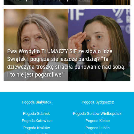
Ewa Woydyłło TŁUMACZY SIĘ ze słów o Idze
Świątek i pogrąża się jeszcze bardziej? "Ta
dziewczyna troszkę straciła panowanie nad sobą.
I to nie jest pogardliwe"
Pogoda Białystok
Pogoda Bydgoszcz
Pogoda Gdańsk
Pogoda Gorzów Wielkopolski
Pogoda Katowice
Pogoda Kielce
Pogoda Kraków
Pogoda Lublin