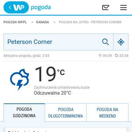
Trwa ładowanie
POLSKA
POGODA WP.PL
KANADA
POGODA NA JUTRO - PETERSON CORNER
EUROPA
ŚWIAT
Aktualna pogoda, godz.
2:03
06:09
20:34
19
JAKOŚĆ POWIETRZA
Zachmurzenie umiarkowane, burze
Odczuwalna 20°C
POGODA
POGODA
POGODA NA
GODZINOWA
DŁUGOTERMINOWA
WEEKEND