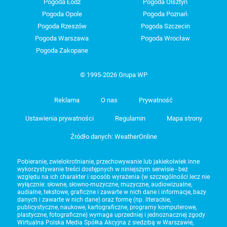
Pogoda Łódź
Pogoda Olsztyn
Pogoda Opole
Pogoda Poznań
Pogoda Rzeszów
Pogoda Szczecin
Pogoda Warszawa
Pogoda Wrocław
Pogoda Zakopane
© 1995-2026 Grupa WP
Reklama
O nas
Prywatność
Ustawienia prywatności
Regulamin
Mapa strony
Źródło danych: WeatherOnline
Pobieranie, zwielokrotnianie, przechowywanie lub jakiekolwiek inne
wykorzystywanie treści dostępnych w niniejszym serwisie - bez
względu na ich charakter i sposób wyrażenia (w szczególności lecz nie
wyłącznie: słowne, słowno-muzyczne, muzyczne, audiowizualne,
audialne, tekstowe, graficzne i zawarte w nich dane i informacje, bazy
danych i zawarte w nich dane) oraz formę (np. literackie,
publicystyczne, naukowe, kartograficzne, programy komputerowe,
plastyczne, fotograficzne) wymaga uprzedniej i jednoznacznej zgody
Wirtualna Polska Media Spółka Akcyjna z siedzibą w Warszawie,