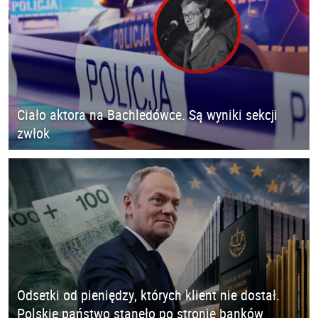
Ciało aktora na Bachledówce. Są wyniki sekcji
zwłok
Odsetki od pieniędzy, których klient nie dostał.
Polskie państwo stanęło po stronie banków