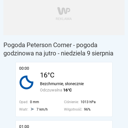
Pogoda Peterson Corner - pogoda
godzinowa na jutro
- niedziela 9 sierpnia
00:00
16°C
Bezchmurnie, słonecznie
Odczuwalna
16°C
Opad:
0 mm
Ciśnienie:
1013 hPa
Wiatr:
7 km/h
Wilgotność:
96%
01:00